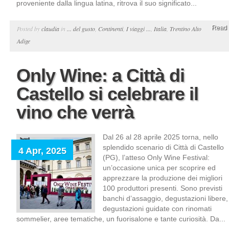
proveniente dalla lingua latina, ritrova il suo significato...
Read 
Posted by
claudia
in
... del gusto
,
Continenti
,
I viaggi ...
,
Italia
,
Trentino Alto
Adige
Only Wine: a Città di
Castello si celebrare il
vino che verrà
Dal 26 al 28 aprile 2025 torna, nello
splendido scenario di Città di Castello
4 Apr, 2025
(PG), l’atteso Only Wine Festival:
un’occasione unica per scoprire ed
apprezzare la produzione dei migliori
100 produttori presenti. Sono previsti
banchi d’assaggio, degustazioni libere,
degustazioni guidate con rinomati
sommelier, aree tematiche, un fuorisalone e tante curiosità. Da...