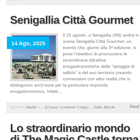
Senigallia Città Gourmet
Il 31 agosto, a Senigallia (AN) andrà in
scena Senigallia Città Gourmet, un
14 Ago, 2025
evento che, giunto alla 5ª edizione, si
pone l’obiettivo di promuovere le
straordinarie attrattive
enogastronomiche della “spiaggia di
velluto” e del suo territorio creando
connessioni con altre realtà che si
distinguono anch’esse per la particolare impronta
enogastronomica. Infatti,...
Read 
Posted by
claudia
in
... del gusto
,
Continenti
,
I viaggi ...
,
Italia
,
Marche
Lo straordinario mondo
di The Magic Castle torna