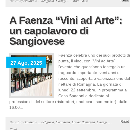
Read 
Posted by
claudia
in
... del gusto
,
I viaggi ...
,
Italia
,
Lazio
A Faenza “Vini ad Arte”:
un capolavoro di
Sangiovese
Faenza celebra uno dei suoi prodotti di
punta, il vino, con “Vini ad Arte”,
27 Ago, 2025
l’evento che quest’anno festeggia un
traguardo importante: vent’anni di
racconto, scoperta e valorizzazione del
nettare di Romagna. La giornata di
lunedì 22 settembre, in programma a
Casa Spadoni e dedicata ai
professionisti del settore (ristoratori, enotecari, sommelier), dalle
16.00...
Read 
Posted by
claudia
in
... del gusto
,
Continenti
,
Emilia Romagna
,
I viaggi ...
,
Italia