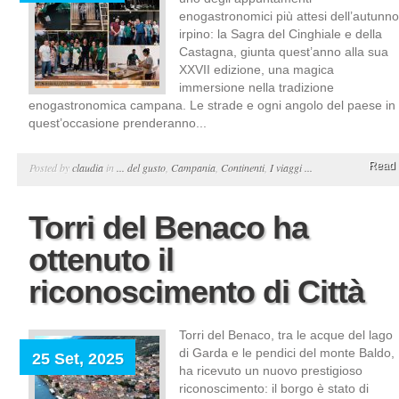
enogastronomici più attesi dell’autunno
irpino: la Sagra del Cinghiale e della
Castagna, giunta quest’anno alla sua
XXVII edizione, una magica
immersione nella tradizione
enogastronomica campana. Le strade e ogni angolo del paese in
quest’occasione prenderanno...
Read 
Posted by
claudia
in
... del gusto
,
Campania
,
Continenti
,
I viaggi ...
Torri del Benaco ha
ottenuto il
riconoscimento di Città
Torri del Benaco, tra le acque del lago
di Garda e le pendici del monte Baldo,
25 Set, 2025
ha ricevuto un nuovo prestigioso
riconoscimento: il borgo è stato di