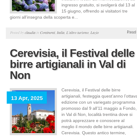
ingresso gratuito, si svolgerà dal 13 al
15 giugno, offrendo ai visitatori tre
giorni all’insegna della scoperta e...
Read 
Posted by
claudia
in
Continenti
,
Italia
,
L'altro turismo
,
Lazio
Cerevisia, il Festival delle
birre artigianali in Val di
Non
Cerevisia, il Festival delle birre
artigianali, festeggia quest’anno l’ottav
13 Apr, 2025
edizione con un variegato programma
promosso dal 9 all’11 maggio a Fondo,
in Val di Non, località trentina dove si
potrà apprezzare e conoscere al
meglio il mondo delle birre artigianali.
Cerevisia. Questo antico termine,