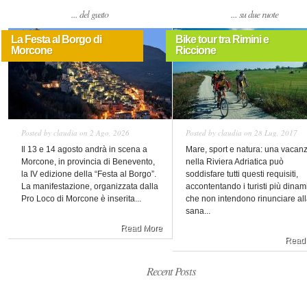
... del gusto
... su due ruote
La Festa al Borgo di
Bike tour tra Rimini e
Morcone
Riccione
Posted by
claudia
on 2 Ago, 2026
Posted by
claudia
on 28 Lug, 2017
Il 13 e 14 agosto andrà in scena a
Mare, sport e natura: una vacan
Morcone, in provincia di Benevento,
nella Riviera Adriatica può
la IV edizione della “Festa al Borgo”.
soddisfare tutti questi requisiti,
La manifestazione, organizzata dalla
accontentando i turisti più dinam
Pro Loco di Morcone è inserita...
che non intendono rinunciare al
sana...
Read More
Read
Recent Posts