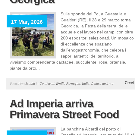
Sulle sponde del Po, a Guastalla e
Gualtieri (RE), il 28 e 29 marzo torna
17 Mar, 2026
Georgica, la Festa della terra, delle
acque e del lavoro nei campi con oltre
200 espositori selezionati. Un mosaico
di eccellenze che spaziano
dall’enogastronomia, che celebra i
sapori autentici del territorio, al
vivaismo comprendente cactacee, succulente, rose, ortensie,
piante da orto...
Read 
Posted by
claudia
in
Continenti
,
Emilia Romagna
,
Italia
,
L'altro turismo
Ad Imperia arriva
Primavera Street Food
La banchina Aicardi del porto di