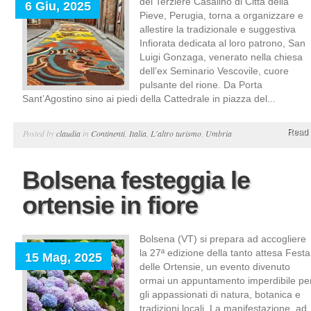
del Terziere Casalino di Città della
6 Giu, 2025
Pieve, Perugia, torna a organizzare e
allestire la tradizionale e suggestiva
Infiorata dedicata al loro patrono, San
Luigi Gonzaga, venerato nella chiesa
dell’ex Seminario Vescovile, cuore
pulsante del rione. Da Porta
Sant’Agostino sino ai piedi della Cattedrale in piazza del...
Read 
Posted by
claudia
in
Continenti
,
Italia
,
L'altro turismo
,
Umbria
Bolsena festeggia le
ortensie in fiore
Bolsena (VT) si prepara ad accogliere
la 27ª edizione della tanto attesa Festa
15 Mag, 2025
delle Ortensie, un evento divenuto
ormai un appuntamento imperdibile pe
gli appassionati di natura, botanica e
tradizioni locali. La manifestazione, ad