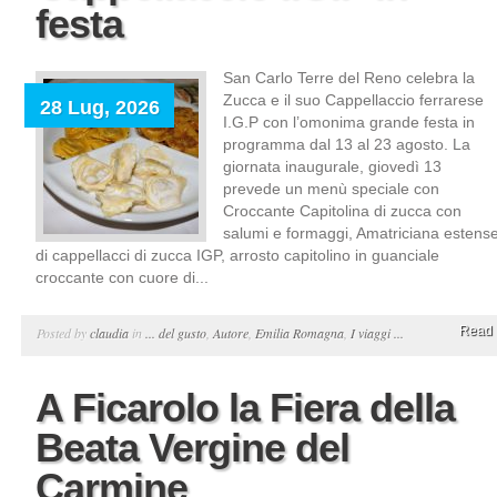
festa
San Carlo Terre del Reno celebra la
Zucca e il suo Cappellaccio ferrarese
28 Lug, 2026
I.G.P con l’omonima grande festa in
programma dal 13 al 23 agosto. La
giornata inaugurale, giovedì 13
prevede un menù speciale con
Croccante Capitolina di zucca con
salumi e formaggi, Amatriciana estens
di cappellacci di zucca IGP, arrosto capitolino in guanciale
croccante con cuore di...
Read 
Posted by
claudia
in
... del gusto
,
Autore
,
Emilia Romagna
,
I viaggi ...
A Ficarolo la Fiera della
Beata Vergine del
Carmine