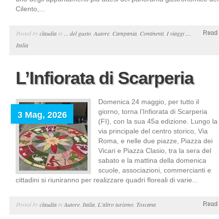
Cilento,...
Read 
Posted by
claudia
in
... del gusto
,
Autore
,
Campania
,
Continenti
,
I viaggi ...
,
Italia
L’Infiorata di Scarperia
Domenica 24 maggio, per tutto il
giorno, torna l’Infiorata di Scarperia
3 Mag, 2026
(FI), con la sua 45a edizione. Lungo la
via principale del centro storico, Via
Roma, e nelle due piazze, Piazza dei
Vicari e Piazza Clasio, tra la sera del
sabato e la mattina della domenica
scuole, associazioni, commercianti e
cittadini si riuniranno per realizzare quadri floreali di varie...
Read 
Posted by
claudia
in
Autore
,
Italia
,
L'altro turismo
,
Toscana