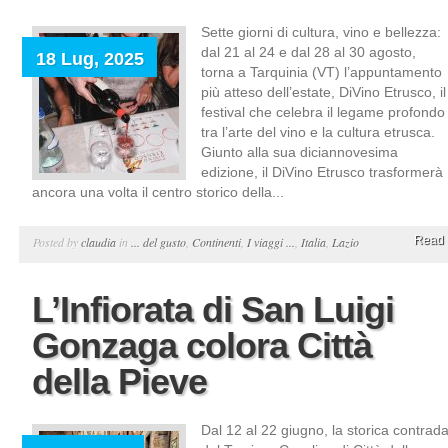
Sette giorni di cultura, vino e bellezza:
dal 21 al 24 e dal 28 al 30 agosto,
18 Lug, 2025
torna a Tarquinia (VT) l’appuntamento
più atteso dell’estate, DiVino Etrusco, il
festival che celebra il legame profondo
tra l’arte del vino e la cultura etrusca.
Giunto alla sua diciannovesima
edizione, il DiVino Etrusco trasformerà
ancora una volta il centro storico della...
Read 
Posted by
claudia
in
... del gusto
,
Continenti
,
I viaggi ...
,
Italia
,
Lazio
L’Infiorata di San Luigi
Gonzaga colora Città
della Pieve
Dal 12 al 22 giugno, la storica contrad