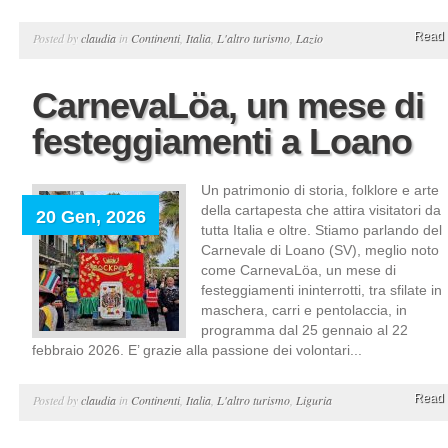
Read 
Posted by
claudia
in
Continenti
,
Italia
,
L'altro turismo
,
Lazio
CarnevaLöa, un mese di
festeggiamenti a Loano
Un patrimonio di storia, folklore e arte
della cartapesta che attira visitatori da
20 Gen, 2026
tutta Italia e oltre. Stiamo parlando del
Carnevale di Loano (SV), meglio noto
come CarnevaLöa, un mese di
festeggiamenti ininterrotti, tra sfilate in
maschera, carri e pentolaccia, in
programma dal 25 gennaio al 22
febbraio 2026. E’ grazie alla passione dei volontari...
Read 
Posted by
claudia
in
Continenti
,
Italia
,
L'altro turismo
,
Liguria