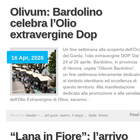
Olivum: Bardolino
celebra l’Olio
extravergine Dop
Un fine settimana alla scoperta dell’Or
del Garda: l’olio extravergine DOP. Dal
16 Apr, 2026
24 al 26 aprile, Bardolino, in provincia
di Verona, ospita “Olivum Bardolino”,
un fine settimana interamente dedicato
al simbolo identitario ed eccellenza di
questo territorio. Alla manifestazione
dedicata alla promozione e alla vendita
dell’Olio Extravergine di Oliva, saranno...
Read 
Posted by
claudia
in
... del gusto
,
Autore
,
I viaggi ...
,
Italia
,
Veneto
“Lana in Fiore”: l’arrivo