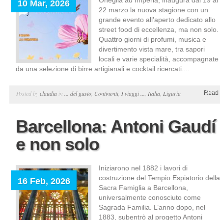
Oneglia ad Imperia, inaugura dal 19 al
10 Mar, 2026
22 marzo la nuova stagione con un
grande evento all’aperto dedicato allo
street food di eccellenza, ma non solo.
Quattro giorni di profumi, musica e
divertimento vista mare, tra sapori
locali e varie specialità, accompagnate
da una selezione di birre artigianali e cocktail ricercati....
Read 
Posted by
claudia
in
... del gusto
,
Continenti
,
I viaggi ...
,
Italia
,
Liguria
Barcellona: Antoni Gaudí
e non solo
Iniziarono nel 1882 i lavori di
costruzione del Tempio Espiatorio della
16 Feb, 2026
Sacra Famiglia a Barcellona,
universalmente conosciuto come
Sagrada Familia. L’anno dopo, nel
1883, subentrò al progetto Antoni