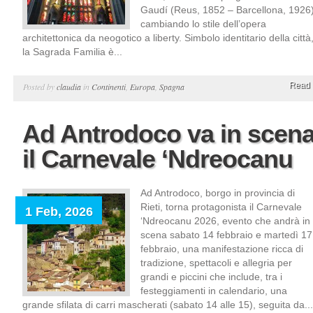
Gaudí (Reus, 1852 – Barcellona, 1926
cambiando lo stile dell’opera
architettonica da neogotico a liberty. Simbolo identitario della città
la Sagrada Familia è...
Read 
Posted by
claudia
in
Continenti
,
Europa
,
Spagna
Ad Antrodoco va in scen
il Carnevale ‘Ndreocanu
Ad Antrodoco, borgo in provincia di
Rieti, torna protagonista il Carnevale
1 Feb, 2026
‘Ndreocanu 2026, evento che andrà in
scena sabato 14 febbraio e martedì 17
febbraio, una manifestazione ricca di
tradizione, spettacoli e allegria per
grandi e piccini che include, tra i
festeggiamenti in calendario, una
grande sfilata di carri mascherati (sabato 14 alle 15), seguita da...