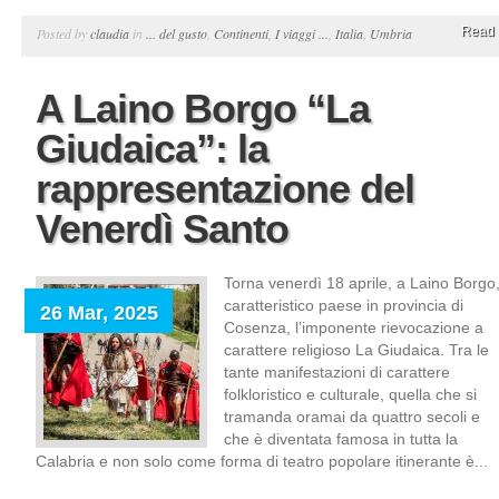
Read 
Posted by
claudia
in
... del gusto
,
Continenti
,
I viaggi ...
,
Italia
,
Umbria
A Laino Borgo “La
Giudaica”: la
rappresentazione del
Venerdì Santo
Torna venerdì 18 aprile, a Laino Borgo
caratteristico paese in provincia di
26 Mar, 2025
Cosenza, l’imponente rievocazione a
carattere religioso La Giudaica. Tra le
tante manifestazioni di carattere
folkloristico e culturale, quella che si
tramanda oramai da quattro secoli e
che è diventata famosa in tutta la
Calabria e non solo come forma di teatro popolare itinerante è...