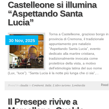
Castelleone si illumina
“Aspettando Santa
Lucia”
Torna a Castelleone, grazioso borgo in
provincia di Cremona, il tradizionale
30 Nov, 2025
appuntamento pre natalizio
“Aspettando Santa Lucia”, evento
dedicato alla martire cristiana,
tradizionalmente invocata come
protettrice della vista, a motivo
dell’etimologia latina del suo nome
(Lux, “luce”). “Santa Lucia è la notte più lunga che ci sia“,...
Read 
Posted by
claudia
in
Continenti
,
Italia
,
L'altro turismo
,
Lombardia
Il Presepe rivive a