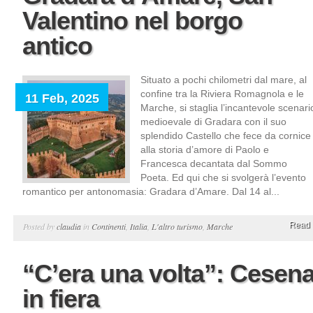
Valentino nel borgo
antico
Situato a pochi chilometri dal mare, al
confine tra la Riviera Romagnola e le
11 Feb, 2025
Marche, si staglia l’incantevole scenari
medioevale di Gradara con il suo
splendido Castello che fece da cornice
alla storia d’amore di Paolo e
Francesca decantata dal Sommo
Poeta. Ed qui che si svolgerà l’evento
romantico per antonomasia: Gradara d’Amare. Dal 14 al...
Read 
Posted by
claudia
in
Continenti
,
Italia
,
L'altro turismo
,
Marche
“C’era una volta”: Cesen
in fiera