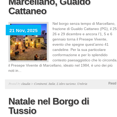
Marcellano, Gualdo
Cattaneo
Nel borgo senza tempo di Marcellano,
frazione di Gualdo Cattaneo (PG), il 25
21 Nov, 2025
26 e 29 dicembre e ancora l’1, 5 e 6
gennaio torna il Presepe Vivente,
evento che spegne quest’anno 41
candeline. Per la sua particolare
conformazione e per lo splendido
contesto paesaggistico che lo circonda
il Presepe Vivente di Marcellano, ideato nel 1984, è uno dei più
noti in...
Read 
Posted by
claudia
in
Continenti
,
Italia
,
L'altro turismo
,
Umbria
Natale nel Borgo di
Tussio