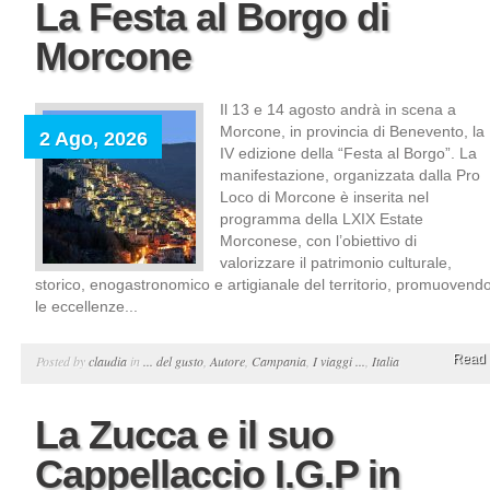
La Festa al Borgo di
Morcone
Il 13 e 14 agosto andrà in scena a
Morcone, in provincia di Benevento, la
2 Ago, 2026
IV edizione della “Festa al Borgo”. La
manifestazione, organizzata dalla Pro
Loco di Morcone è inserita nel
programma della LXIX Estate
Morconese, con l’obiettivo di
valorizzare il patrimonio culturale,
storico, enogastronomico e artigianale del territorio, promuovend
le eccellenze...
Read 
Posted by
claudia
in
... del gusto
,
Autore
,
Campania
,
I viaggi ...
,
Italia
La Zucca e il suo
Cappellaccio I.G.P in