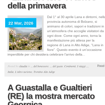
della primavera
Dal 1° al 30 aprile Lana e dintorni, nell
provincia autonoma di Bolzano, si
22 Mar, 2026
animano di colori, sapori e tradizioni in
un’atmosfera che accoglie visitatori da
ogni dove. Come ogni anno, torna la
manifestazione più attesa per la
regione di Lana in Alto Adige, “Lana in
fiore”. Questo evento è un’occasione
imperdibile per chi desidera celebrare l’arrivo della...
Read 
Posted by
claudia
in
... del benessere
,
... del gusto
,
Continenti
,
I viaggi ...
,
Italia
,
L'altro turismo
,
Trentino Alto Adige
A Guastalla e Gualtieri
(RE) la mostra mercato
Georgica