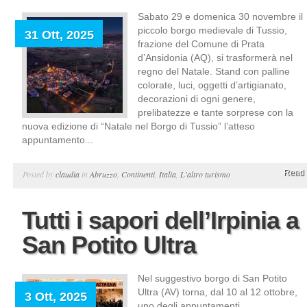
Sabato 29 e domenica 30 novembre il
piccolo borgo medievale di Tussio,
31 Ott, 2025
frazione del Comune di Prata
d’Ansidonia (AQ), si trasformerà nel
regno del Natale. Stand con palline
colorate, luci, oggetti d’artigianato,
decorazioni di ogni genere,
prelibatezze e tante sorprese con la
nuova edizione di “Natale nel Borgo di Tussio” l’atteso
appuntamento...
Read 
Posted by
claudia
in
Abruzzo
,
Continenti
,
Italia
,
L'altro turismo
Tutti i sapori dell’Irpinia a
San Potito Ultra
Nel suggestivo borgo di San Potito
Ultra (AV) torna, dal 10 al 12 ottobre,
3 Ott, 2025
uno degli appuntamenti