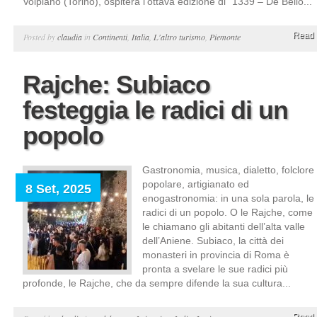
Volpiano (Torino), ospiterà l’ottava edizione di “1339 – De Bello...
Read 
Posted by
claudia
in
Continenti
,
Italia
,
L'altro turismo
,
Piemonte
Rajche: Subiaco
festeggia le radici di un
popolo
Gastronomia, musica, dialetto, folclore
popolare, artigianato ed
8 Set, 2025
enogastronomia: in una sola parola, le
radici di un popolo. O le Rajche, come
le chiamano gli abitanti dell’alta valle
dell’Aniene. Subiaco, la città dei
monasteri in provincia di Roma è
pronta a svelare le sue radici più
profonde, le Rajche, che da sempre difende la sua cultura...