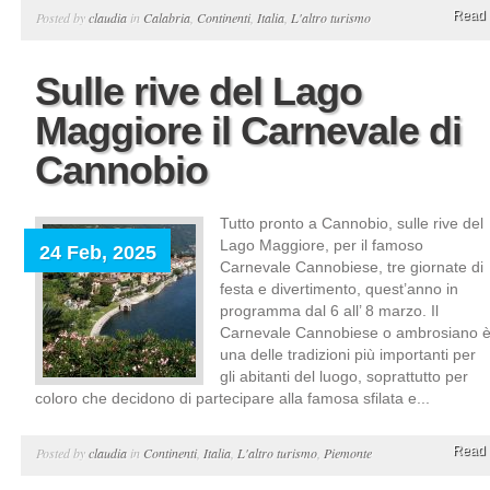
Read 
Posted by
claudia
in
Calabria
,
Continenti
,
Italia
,
L'altro turismo
Sulle rive del Lago
Maggiore il Carnevale di
Cannobio
Tutto pronto a Cannobio, sulle rive del
Lago Maggiore, per il famoso
24 Feb, 2025
Carnevale Cannobiese, tre giornate di
festa e divertimento, quest’anno in
programma dal 6 all’ 8 marzo. Il
Carnevale Cannobiese o ambrosiano 
una delle tradizioni più importanti per
gli abitanti del luogo, soprattutto per
coloro che decidono di partecipare alla famosa sfilata e...
Read 
Posted by
claudia
in
Continenti
,
Italia
,
L'altro turismo
,
Piemonte