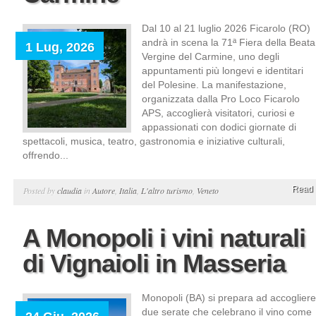
Dal 10 al 21 luglio 2026 Ficarolo (RO)
andrà in scena la 71ª Fiera della Beata
1 Lug, 2026
Vergine del Carmine, uno degli
appuntamenti più longevi e identitari
del Polesine. La manifestazione,
organizzata dalla Pro Loco Ficarolo
APS, accoglierà visitatori, curiosi e
appassionati con dodici giornate di
spettacoli, musica, teatro, gastronomia e iniziative culturali,
offrendo...
Read 
Posted by
claudia
in
Autore
,
Italia
,
L'altro turismo
,
Veneto
A Monopoli i vini naturali
di Vignaioli in Masseria
Monopoli (BA) si prepara ad accogliere
due serate che celebrano il vino come