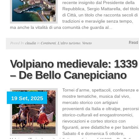
recente insignito dal Presidente della
Repubblica, Sergio Mattarella, del titol
di Città, un titolo che racconta secoli di
tradizioni e meraviglie senza tempo,
ma anche la vitalità di una comunità che guarda al...
Read 
Posted by
claudia
in
Continenti
,
L'altro turismo
,
Veneto
Volpiano medievale: 1339
– De Bello Canepiciano
Tornei d’arme, spettacoli, conferenze e
mostre tematiche, musica dal vivo,
19 Set, 2025
mercato storico con artigiani
provenienti da Italia e oltralpe, percorsi
storico-culturali ed enogastronomici,
rievocazioni e corteo storico con
figuranti, aree didattiche e per bambini
Sabato 4 e domenica 5 ottobre,