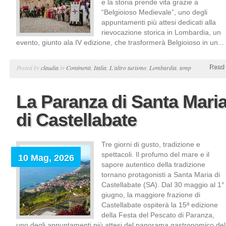
e la storia prende vita grazie a
“Belgioioso Medievale”, uno degli
appuntamenti più attesi dedicati alla
rievocazione storica in Lombardia, un
evento, giunto ala IV edizione, che trasformerà Belgioioso in un...
Read 
Posted by
claudia
in
Continenti
,
Italia
,
L'altro turismo
,
Lombardia
,
temp
La Paranza di Santa Mari
di Castellabate
Tre giorni di gusto, tradizione e
spettacoli. Il profumo del mare e il
10 Mag, 2026
sapore autentico della tradizione
tornano protagonisti a Santa Maria di
Castellabate (SA). Dal 30 maggio al 1°
giugno, la maggiore frazione di
Castellabate ospiterà la 15ª edizione
della Festa del Pescato di Paranza,
uno degli appuntamenti più attesi del panorama gastronomico del