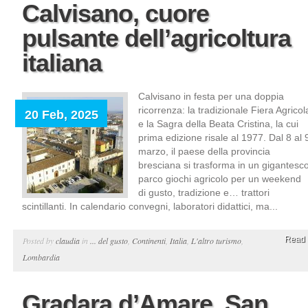
Calvisano, cuore
pulsante dell’agricoltura
italiana
Calvisano in festa per una doppia
ricorrenza: la tradizionale Fiera Agricol
20 Feb, 2025
e la Sagra della Beata Cristina, la cui
prima edizione risale al 1977. Dal 8 al 
marzo, il paese della provincia
bresciana si trasforma in un gigantesc
parco giochi agricolo per un weekend
di gusto, tradizione e… trattori
scintillanti. In calendario convegni, laboratori didattici, ma...
Read 
Posted by
claudia
in
... del gusto
,
Continenti
,
Italia
,
L'altro turismo
,
Lombardia
Gradara d’Amare, San