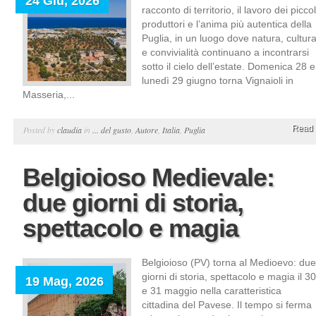
24 Giu, 2026
racconto di territorio, il lavoro dei piccol
produttori e l’anima più autentica della
Puglia, in un luogo dove natura, cultur
e convivialità continuano a incontrarsi
sotto il cielo dell’estate. Domenica 28 e
lunedì 29 giugno torna Vignaioli in
Masseria,...
Read 
Posted by
claudia
in
... del gusto
,
Autore
,
Italia
,
Puglia
Belgioioso Medievale:
due giorni di storia,
spettacolo e magia
Belgioioso (PV) torna al Medioevo: due
giorni di storia, spettacolo e magia il 30
19 Mag, 2026
e 31 maggio nella caratteristica
cittadina del Pavese. Il tempo si ferma