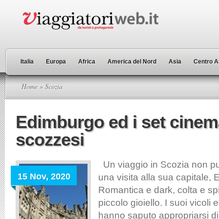
Italia
Europa
Africa
America del Nord
Asia
Centro A
Home
» Scozia
Edimburgo ed i set cinem
scozzesi
Un viaggio in Scozia non p
15 Nov, 2020
una visita alla sua capitale,
Romantica e dark, colta e spir
piccolo gioiello. I suoi vicoli
hanno saputo appropriarsi di