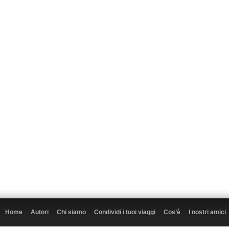
Home
Autori
Chi siamo
Condividi i tuoi viaggi
Cos’è
I nostri amici