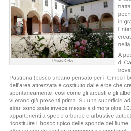
tratt
poche
in gr
l’int
creat
nell
A poc
Il Museo Civico
di Ca
trova
Pastrona (bosco urbano pensato per il tempo liber
dell’area attrezzata è costituito dalle erbe che c
spontaneamente, così come gli arbusti e gli alber
vi erano già presenti prima. Su una superficie ad
ettari sono state invece messe a dimora oltre 10.
appartenenti a specie arboree e arbustive autoc
ricostituire il bosco tipico delle sponde del fiume.
attraversata da sentieri e percorsi ciclopedonali,