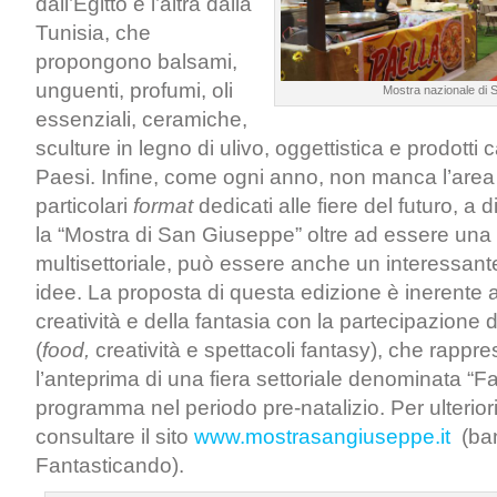
dall’Egitto e l’altra dalla
Tunisia, che
propongono balsami,
unguenti, profumi, oli
Mostra nazionale di
essenziali, ceramiche,
sculture in legno di ulivo, oggettistica e prodotti ca
Paesi. Infine, come ogni anno, non manca l’area
particolari
format
dedicati alle fiere del futuro, a
la “Mostra di San Giuseppe” oltre ad essere una
multisettoriale, può essere anche un interessant
idee. La proposta di questa edizione è inerente 
creatività e della fantasia con la partecipazione d
(
food,
creatività e spettacoli fantasy), che rappr
l’anteprima di una fiera settoriale denominata “F
programma nel periodo pre-natalizio. Per ulterior
consultare il sito
www.mostrasangiuseppe.it
(ba
Fantasticando).