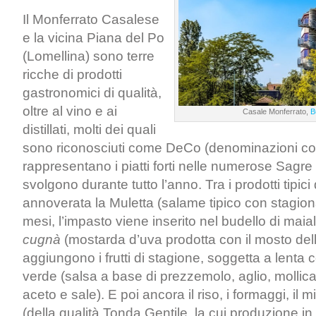
Il Monferrato Casalese
e la vicina Piana del Po
(Lomellina) sono terre
ricche di prodotti
gastronomici di qualità,
oltre al vino e ai
Casale Monferrato,
B
distillati, molti dei quali
sono riconosciuti come DeCo (denominazioni co
rappresentano i piatti forti nelle numerose Sagre
svolgono durante tutto l’anno. Tra i prodotti tipici d
annoverata la Muletta (salame tipico con stagiona
mesi, l’impasto viene inserito nel budello di maial
cugnà
(mostarda d’uva prodotta con il mosto dell
aggiungono i frutti di stagione, soggetta a lenta c
verde (salsa a base di prezzemolo, aglio, mollica 
aceto e sale). E poi ancora il riso, i formaggi, il m
(della qualità Tonda Gentile, la cui produzione in