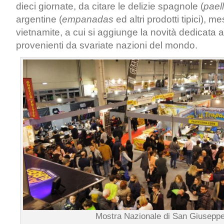
dieci giornate, da citare le delizie spagnole (
pael
argentine (
empanadas
ed altri prodotti tipici), 
vietnamite, a cui si aggiunge la novità dedicata ai
provenienti da svariate nazioni del mondo.
Mostra Nazionale di San Giusepp