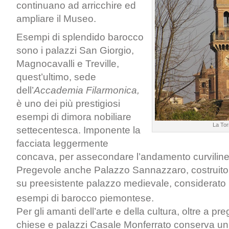
continuano ad arricchire ed
ampliare il Museo.
Esempi di splendido barocco
sono i palazzi San Giorgio,
Magnocavalli e Treville,
quest’ultimo, sede
dell’
Accademia Filarmonica,
è uno dei più prestigiosi
esempi di dimora nobiliare
La Tor
settecentesca. Imponente la
facciata leggermente
concava, per assecondare l’andamento curvilineo
Pregevole anche Palazzo Sannazzaro, costruito a
su preesistente palazzo medievale, considerato 
esempi di barocco piemontese.
Per gli amanti dell’arte e della cultura, oltre a p
chiese e palazzi Casale Monferrato conserva un