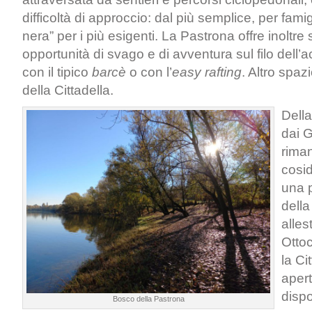
difficoltà di approccio: dal più semplice, per famigl
nera” per i più esigenti. La Pastrona offre inoltre 
opportunità di svago e di avventura sul filo dell’
con il tipico
barcè
o con l’
easy rafting
. Altro spaz
della Cittadella.
Della
dai 
rima
cosid
una p
della
alles
Otto
la Ci
apert
dispo
Bosco della Pastrona