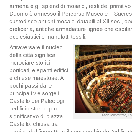
armena e gli splendidi mosaici, resti del primitiv
Duomo è annesso il Percorso Museale – Sacrest
custodisce antichi mosaici databili al XII sec., op
oreficeria, antiche armadiature lignee che ospitan
ecclesiastici e manufatti tessili.
Attraversare il nucleo
della città significa
incrociare storici
porticati, eleganti edifici
e chiese maestose. A
pochi passi dalle
principali vie sorge il
Castello dei Paleologi,
l’edificio storico più
significativo di piazza
Casale Monferrato, Te
Castello, chiusa tra
l’argine del fiume Po e il semicerchio dell’edifica