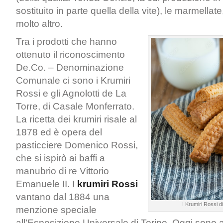
sostituito in parte quella della vite), le marmellate, 
molto altro.
Tra i prodotti che hanno
ottenuto il riconoscimento
De.Co. – Denominazione
Comunale ci sono i Krumiri
Rossi e gli Agnolotti de La
Torre, di Casale Monferrato.
La ricetta dei krumiri risale al
1878 ed è opera del
pasticciere Domenico Rossi,
che si ispirò ai baffi a
manubrio di re Vittorio
Emanuele II. I
krumiri Rossi
vantano dal 1884 una
I Krumiri Rossi 
menzione speciale
all’Esposizione Universale di Torino. Oggi sono 