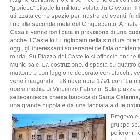
“gloriosa” cittadella militare voluta da Giovanni I
utilizzata come spazio per mostre ed eventi, fu
fino alla seconda metà del Cinquecento. A metà 
Casale venne fortificata in previsione di una guer
anche il Castello fu inglobato nella struttura dif
oggi, gli interessanti sotterranei dell’ala occident
ronda. Su Piazza del Castello si affaccia anche i
Municipale. La costruzione, disposta su quattro or
mattone e con loggione decorato con stucchi, vell
vene inaugurata il 26 novembre 1791 con “La mo
opera inedita di Vincenzo Fabrizio. Sula piazza s
settecentesca chiesa barocca di Santa Caterina,
una grande cupola e da una facciata a due ordin
Pregevole l
gruppo scu
policromi r