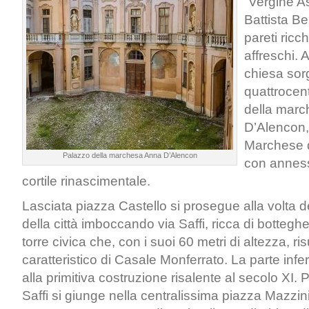
“Vergine A
Battista Be
pareti ricc
affreschi. 
chiesa sorg
quattrocen
della mar
D’Alencon,
Marchese d
Palazzo della marchesa Anna D’Alencon
con annes
cortile rinascimentale.
Lasciata piazza Castello si prosegue alla volta d
della città imboccando via Saffi, ricca di bottegh
torre civica che, con i suoi 60 metri di altezza, ris
caratteristico di Casale Monferrato. La parte infe
alla primitiva costruzione risalente al secolo XI
Saffi si giunge nella centralissima piazza Mazzini,