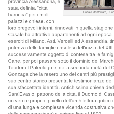
provincia Alessandria, è
stata definita “città
Casale Monferrato, Duom
barocca” per i molti
palazzi e chiese, con i
loro pregevoli interni, rinnovati in quella stagion
Casale ha attrattive appartenenti ad ogni epoca. 
eserciti di Milano, Asti, Vercelli ed Alessandria, t
potenza delle famiglie casalesi dell’inizio del XIII 
successivamente oggetto di contesa tra le famigl
Cane, per poi passare sotto il dominio del Marc
Teodoro I Paleologo e, nella seconda metà del C
Gonzaga che la resero uno dei centri più prestigi
suo centro storico presenta le testimonianze dei f
sua sfaccettata identità. Antichissima chiesa ded
Sant’Evasio, patrono della città, il Duomo di Cas
un vero e proprio gioiello dell’architettura gotico-
di una lunga e complessa vicenda costruttiva ch
della consacrazione) si spinge fino al 1800.