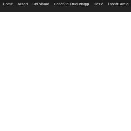
Home
Autori
Chi siamo
Condividi i tuoi viaggi
Cos’è
I nostri amici