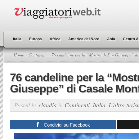
Italia
Europa
Africa
America del Nord
Asia
Centro A
Home
»
Continenti
» 76 candeline per la “Mostra di San Giuseppe” di
76 candeline per la “Most
Giuseppe” di Casale Monf
Posted by
claudia
in
Continenti
,
Italia
,
L'altro turi
Condividi su Facebook