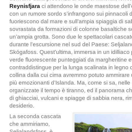
Reynisfjara
ci attendono le onde maestose dell’
con un rumore sordo s’infrangono sui pinnacoli d
fuoriescono dal mare e sull’ampia spiaggia di sa
sovrastata da formazioni di colonne basaltiche s
un’ampia grotta. Sono due le spettacolari cascat
durante l’escursione nel sud del Paese: Seljala
Skógafoss. Quest’ultima, immersa in un idilliaco 
verde fluorescente punteggiati da margheritine e fio
contraddistingue per la lunga scalinata in legno c
collina dalla cui cima avremmo potuto ammirare
più emozionanti d’Islanda. Ma, come si sa, nelle
organizzate il tempo è tiranno, ed il panorama che
di ghiacciai, vulcani e spiagge di sabbia nera, r
desiderio.
La seconda cascata
che ammiriamo,
Seljalandsfoss, è