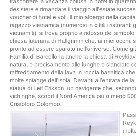
trascorrere la vacanza chiusa in hotel in quarant
desistere e rimandare il viaggio all’estate success
voucher di hotel e voli. Il mio albergo nella capita
ragazzo vietnamita (numerosi in città i ristoranti g
vietnamiti), si trova proprio a ridosso del simbolo
chiesa luterana di Hallgrimm che, ai miei occhi,
pronto ad essere sparato nell’universo. Come gi
Familia di Barcellona anche la chiesa di Reykiavik
natura, e precisamente alle lunghe e slanciate c
raffreddamento della lava in roccia basaltica che
molte spiagge dell’isola. Davanti all’entrata della
statua di Leif Erikson, un navigante che, second
vichinghe, scoprì il Nord America più o meno 500
Cristoforo Colombo.
Pass
Reyk
molte