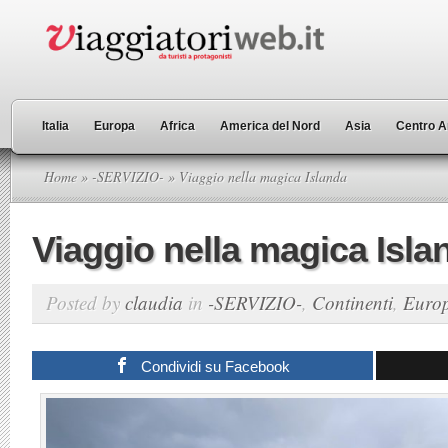
Italia
Europa
Africa
America del Nord
Asia
Centro A
Home
»
-SERVIZIO-
» Viaggio nella magica Islanda
Viaggio nella magica Isla
Posted by
claudia
in
-SERVIZIO-
,
Continenti
,
Euro
Condividi su Facebook