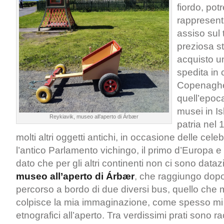
fiordo, po
rappresent
assiso sul 
preziosa st
acquisto u
spedita in 
Copenaghe
quell’epoc
musei in Is
Reykiavik, museo all’aperto di Árbær
patria nel 
molti altri oggetti antichi, in occasione delle celeb
l’antico Parlamento vichingo, il primo d’Europa e
dato che per gli altri continenti non ci sono datazi
museo all’aperto di Árbær
, che raggiungo dopo
percorso a bordo di due diversi bus, quello che
colpisce la mia immaginazione, come spesso mi 
etnografici all’aperto. Tra verdissimi prati sono r