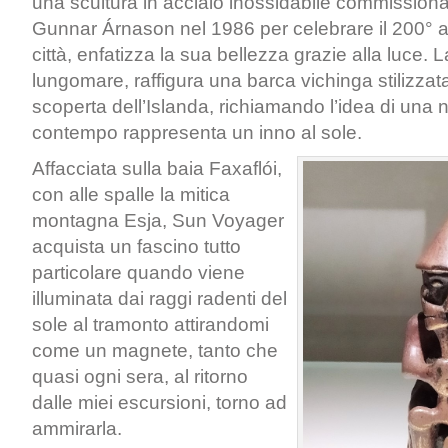
una scultura in acciaio inossidabile commissionat
Gunnar Árnason nel 1986 per celebrare il 200° a
città, enfatizza la sua bellezza grazie alla luce. 
lungomare, raffigura una barca vichinga stilizzat
scoperta dell’Islanda, richiamando l’idea di una n
contempo rappresenta un inno al sole.
Affacciata sulla baia Faxaflói,
con alle spalle la mitica
montagna Esja, Sun Voyager
acquista un fascino tutto
particolare quando viene
illuminata dai raggi radenti del
sole al tramonto attirandomi
come un magnete, tanto che
quasi ogni sera, al ritorno
dalle miei escursioni, torno ad
ammirarla.