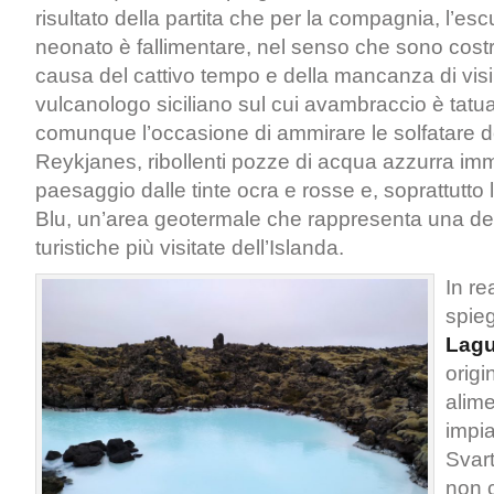
risultato della partita che per la compagnia, l’es
neonato è fallimentare, nel senso che sono costre
causa del cattivo tempo e della mancanza di visib
vulcanologo siciliano sul cui avambraccio è tatua
comunque l’occasione di ammirare le solfatare de
Reykjanes, ribollenti pozze di acqua azzurra imme
paesaggio dalle tinte ocra e rosse e, soprattutt
Blu, un’area geotermale che rappresenta una dell
turistiche più visitate dell’Islanda.
In re
spie
Lagu
origi
alime
impi
Svar
non 