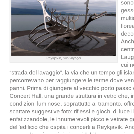
sono 
gess
multi
flore
decor
Anch
centr
Lauga
Reykjavík, Sun Voyager
cui n
“strada del lavaggio”, la via che un tempo gli isl
percorrevano per raggiungere le terme dove veni
panni. Prima di giungere al vecchio porto passo 
Concert Hall, una grande struttura in vetro che, in
condizioni luminose, soprattutto al tramonto, offre
scattare suggestive foto: riflessi e giochi di luce 
enfatizzandole, le innumerevoli piccole vetrate 
dell’edificio che ospita i concerti a Reykjavík. A