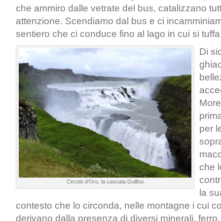
che ammiro dalle vetrate del bus, catalizzano tut
attenzione. Scendiamo dal bus e ci incamminia
sentiero che ci conduce fino al lago in cui si tuff
Di si
ghiac
bell
accec
Moren
prima
per 
sopra
macc
che l
cont
Circolo d’Oro, la cascata Gullfos
la su
contesto che lo circonda, nelle montagne i cui co
derivano dalla presenza di diversi minerali, ferro, 