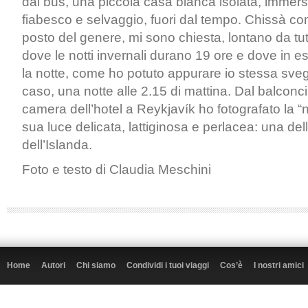
dal bus, una piccola casa bianca isolata, immer
fiabesco e selvaggio, fuori dal tempo. Chissà com
posto del genere, mi sono chiesta, lontano da tu
dove le notti invernali durano 19 ore e dove in e
la notte, come ho potuto appurare io stessa sve
caso, una notte alle 2.15 di mattina. Dal balconc
camera dell’hotel a Reykjavík ho fotografato la “
sua luce delicata, lattiginosa e perlacea: una de
dell’Islanda.
Foto e testo di Claudia Meschini
Home
Autori
Chi siamo
Condividi i tuoi viaggi
Cos’è
I nostri amici