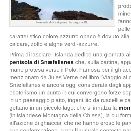
prodo
miner
fann
Penisola di Reykjanes, la Laguna Blu
pelle
caratteristico colore azzurro opaco è dovuto alla 
calcare, zolfo e alghe verdi-azzurre.
Prima di lasciare l’Islanda dedico una giornata al
penisola di Snæfellsnes
che, sulla cartina, a
mano protesa verso il Polo. Famosa per il ghiacc
menzionato da J
ules Verne nel libro “Viaggio al 
Snæfellsnes è ancora oggi considerata dagli app
esoterismo
un punto in cui convergono forze sopr
in un paesaggio piatto, ingentilito da ruscelli e c
gettano in un piccolo lago, che si innalza la
mont
(in islandese Montagna della Chiesa), la cui for
all’azione di ghiacciai che ne hanno eroso le pare
sua conformazione, e per l’inusuale contesto pa