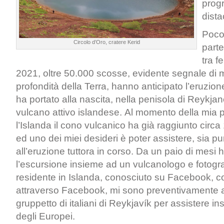
prog
dist
Poco
Circolo d’Oro, cratere Kerid
parte
tra f
2021, oltre 50.000 scosse, evidente segnale di 
profondità della Terra, hanno anticipato l’eruzion
ha portato alla nascita, nella penisola di Reykjan
vulcano attivo islandese. Al momento della mia 
l’Islanda il cono vulcanico ha già raggiunto circa
ed uno dei miei desideri è poter assistere, sia pu
all’eruzione tuttora in corso. Da un paio di mesi
l’escursione insieme ad un vulcanologo e fotogra
residente in Islanda, conosciuto su Facebook, 
attraverso Facebook, mi sono preventivamente 
gruppetto di italiani di Reykjavík per assistere in
degli Europei.