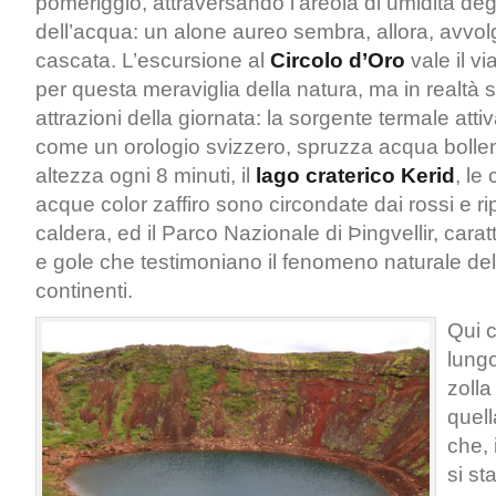
pomeriggio, attraversando l’areola di umidità degl
dell’acqua: un alone aureo sembra, allora, avvol
cascata. L’escursione al
Circolo d’Oro
vale il v
per questa meraviglia della natura, ma in realtà 
attrazioni della giornata: la sorgente termale atti
come un orologio svizzero, spruzza acqua bollen
altezza ogni 8 minuti, il
lago craterico Kerid
, le 
acque color zaffiro sono circondate dai rossi e rip
caldera, ed il Parco Nazionale di Þingvellir, carat
e gole che testimoniano il fenomeno naturale del
continenti.
Qui 
lungo
zolla
quel
che, 
si st