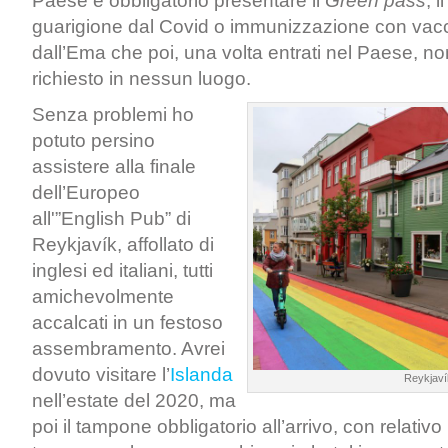
Paese è obbligatorio presentare il
Green pass
, i
guarigione dal Covid o immunizzazione con vacci
dall’Ema che poi, una volta entrati nel Paese, no
richiesto in nessun luogo.
Senza problemi ho
potuto persino
assistere alla finale
dell’Europeo
all'”English Pub” di
Reykjavík, affollato di
inglesi ed italiani, tutti
amichevolmente
accalcati in un festoso
assembramento. Avrei
dovuto visitare l’
Islanda
Reykjaví
nell’estate del 2020, ma
poi il tampone obbligatorio all’arrivo, con relativo