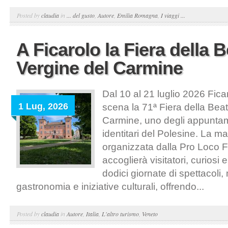
Posted by
claudia
in
... del gusto
,
Autore
,
Emilia Romagna
,
I viaggi ...
A Ficarolo la Fiera della 
Vergine del Carmine
Dal 10 al 21 luglio 2026 Fica
1 Lug, 2026
scena la 71ª Fiera della Bea
Carmine, uno degli appuntam
identitari del Polesine. La m
organizzata dalla Pro Loco F
accoglierà visitatori, curiosi
dodici giornate di spettacoli,
gastronomia e iniziative culturali, offrendo...
Posted by
claudia
in
Autore
,
Italia
,
L'altro turismo
,
Veneto