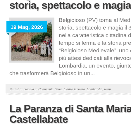
storia, spettacolo e magia
Belgioioso (PV) torna al Medi
19 Mag, 2026
storia, spettacolo e magia il
nella caratteristica cittadina 
tempo si ferma e la storia pr
“Belgioioso Medievale”, uno
più attesi dedicati alla rievoc
Lombardia, un evento, giunto
che trasformerà Belgioioso in un...
Posted by
claudia
in
Continenti
,
Italia
,
L'altro turismo
,
Lombardia
,
temp
La Paranza di Santa Maria
Castellabate