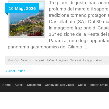
Tre giorni di gusto, tradizione 
10 Mag, 2026
profumo del mare e il sapore
tradizione tornano protagonis
Castellabate (SA). Dal 30 ma
la maggiore frazione di Caste
15ª edizione della Festa del
Paranza, uno degli appuntame
panorama gastronomico del Cilento,...
Posted by
claudia
in
... del gusto
,
Autore
,
Campania
,
Continenti
,
I viaggi ...
,
Italia
« Older Entries
Home
Autori
Chi siamo
Condividi i tuoi viaggi
Cos’è
I nostri amici