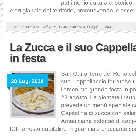
patrimonio culturale, storic
e artigianale del territorio, promuovendo le eccell
Posted by
claudia
in
... del gusto
,
Autore
,
Campania
,
I viaggi ...
,
Italia
La Zucca e il suo Cappell
in festa
San Carlo Terre del Reno cel
28 Lug, 2026
suo Cappellaccio ferrarese I
l’omonima grande festa in p
23 agosto. La giornata inaug
prevede un menù speciale c
Capitolina di zucca con salu
Amatriciana estense di cappe
IGP, arrosto capitolino in guanciale croccante con