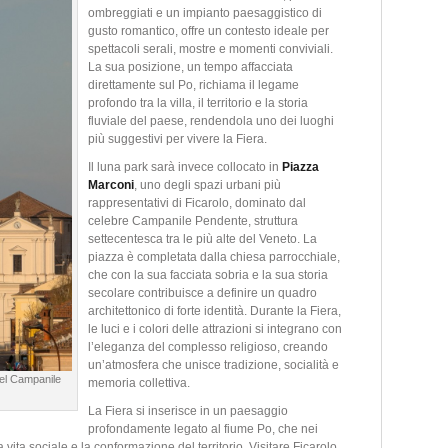
ombreggiati e un impianto paesaggistico di
gusto romantico, offre un contesto ideale per
spettacoli serali, mostre e momenti conviviali.
La sua posizione, un tempo affacciata
direttamente sul Po, richiama il legame
profondo tra la villa, il territorio e la storia
fluviale del paese, rendendola uno dei luoghi
più suggestivi per vivere la Fiera.
Il luna park sarà invece collocato in
Piazza
Marconi
, uno degli spazi urbani più
rappresentativi di Ficarolo, dominato dal
celebre Campanile Pendente, struttura
settecentesca tra le più alte del Veneto. La
piazza è completata dalla chiesa parrocchiale,
che con la sua facciata sobria e la sua storia
secolare contribuisce a definire un quadro
architettonico di forte identità. Durante la Fiera,
le luci e i colori delle attrazioni si integrano con
l’eleganza del complesso religioso, creando
un’atmosfera che unisce tradizione, socialità e
 el Campanile
memoria collettiva.
La Fiera si inserisce in un paesaggio
profondamente legato al fiume Po,
che nei
 vita sociale e la conformazione del territorio. Visitare Ficarolo