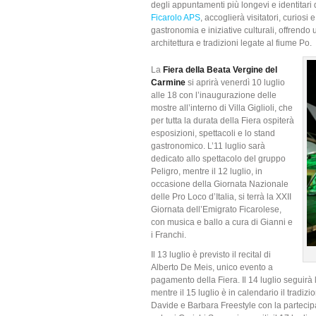
degli appuntamenti più longevi e identitari
Ficarolo APS
, accoglierà visitatori, curiosi
gastronomia e iniziative culturali, offrendo u
architettura e tradizioni legate al fiume Po.
La
Fiera della Beata Vergine del
Carmine
si aprirà venerdì 10 luglio
alle 18 con l’inaugurazione delle
mostre all’interno di Villa Giglioli, che
per tutta la durata della Fiera ospiterà
esposizioni, spettacoli e lo stand
gastronomico. L’11 luglio sarà
dedicato allo spettacolo del gruppo
Peligro, mentre il 12 luglio, in
occasione della Giornata Nazionale
delle Pro Loco d’Italia, si terrà la XXII
Giornata dell’Emigrato Ficarolese,
con musica e ballo a cura di Gianni e
i Franchi.
Il 13 luglio è previsto il recital di
Alberto De Meis, unico evento a
pagamento della Fiera. Il 14 luglio seguirà
mentre il 15 luglio è in calendario il tradizi
Davide e Barbara Freestyle con la partecipa