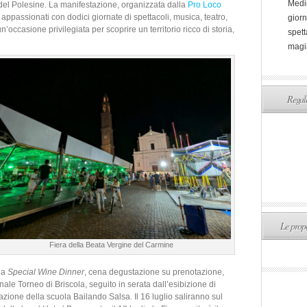
Medi
 del Polesine. La manifestazione, organizzata dalla
Pro Loco
 e appassionati con dodici giornate di spettacoli, musica, teatro,
giorn
n’occasione privilegiata per scoprire un territorio ricco di storia,
spett
magi
Regala
Le propo
Fiera della Beata Vergine del Carmine
 la
Special Wine Dinner
, cena degustazione su prenotazione,
onale Torneo di Briscola, seguito in serata dall’esibizione di
zione della scuola Bailando Salsa. Il 16 luglio saliranno sul