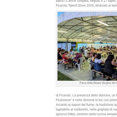
palco i Carichi Sospesi, seguiti, il 17 luglio
Ficarolo Talent Show 2026, dedicato ai talen
Fiera della Beata Vergine del
di Ficarolo. La presenza dello storione, un 
Ficarolese” e nello storione in toc con polen
Accanto ai sapori del fiume, la tradizione agr
tagliatelle al mattarello, nella grigliata di
(gnocco fritto
)
, simbolo della cucina sempli