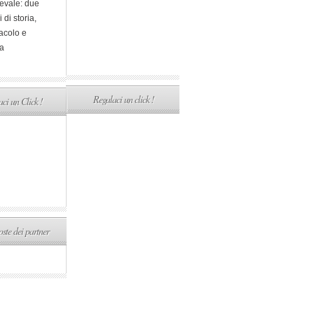
evale: due
i di storia,
acolo e
a
Regalaci un click !
ci un Click !
ste dei partner