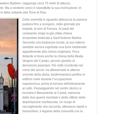
aetano Barbieri, raggiunge circa 75 metri di altezza,
eto. Ma a renderlo unico è soprattutto la sua inclinazione: in
 Italia soltanto alla Torre di Pisa.
Dalla sommità lo sguardo abbraccia la pianura
padana fino a scorgere, nelle giornate più
limpide, le torri di Ferrara. Ai piedi del
campanile sorge la già citata chiesa
arcipretale dedicata a Sant’Antonio Martire.
Secondo una tradizione locale, al suo interno
sarebbe ancora inglobata una torre medievale
appartenente alla chiesa originaria. Poco
distante si trova anche la chiesa della Beata
Vergine del Campo, piccolo gioiello di
devozione popolare. Più volte ricostruita nel
corso dei secoli, ha attraversato le alterne
vicende della storia, trasformandosi perfino in
edificio civile durante l’occupazione
napoleonica, prima di tornare definitivamente
al culto. Passeggiando nel centro storico si
incontra il Monumento ai Caduti, memoria
delle due guerre mondiali e delle vittime della
deportazione nazifascista. Un luogo di
raccoglimento che racconta, attraverso lapidi e
bassorilievi, il legame della comunità con la