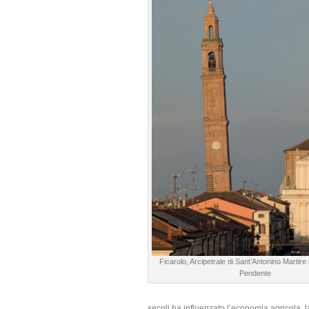
Ficarolo, Arcipetrale di Sant’Antonino Martire
Pendente
secoli ha influenzato l’economia agricola, la