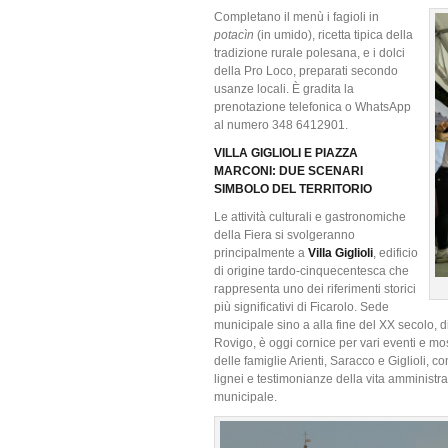
Completano il menù i fagioli in
p
o
tacìn
(in umido), ricetta tipica della
tradizione rurale polesana, e i dolci
della Pro Loco, preparati secondo
usanze locali. È gradita la
prenotazione telefonica o WhatsApp
al numero 348 6412901.
VILLA GIGLIOLI E PIAZZA
MARCONI: DUE SCENARI
SIMBOLO DEL TERRITORIO
Le attività culturali e gastronomiche
della Fiera si svolgeranno
principalmente a
Villa Giglioli
, edificio
di origine tardo-cinquecentesca che
rappresenta uno dei riferimenti storici
più significativi di Ficarolo. Sede
municipale sino a alla fine del XX secolo,
Rovigo, è oggi cornice per vari eventi e most
delle famiglie Arienti, Saracco e Giglioli, co
lignei e testimonianze della vita amministr
municipale.