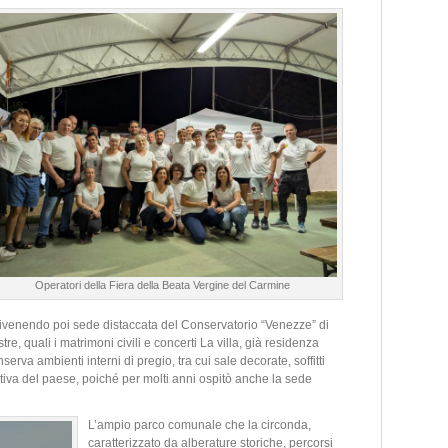
Operatori della Fiera della Beata Vergine del Carmine
 divenendo poi sede distaccata del Conservatorio “Venezze” di
re, quali i matrimoni civili e concerti La villa, già residenza
nserva ambienti interni di pregio, tra cui sale decorate, soffitti
ativa del paese, poiché per molti anni ospitò anche la sede
L’ampio parco comunale che la circonda,
caratterizzato da alberature storiche, percorsi