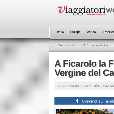
Italia
Europa
Africa
America
Home
»
Autore
» A Ficarolo la Fiera 
A Ficarolo la F
Vergine del C
Posted by
claudia
in
Autore
,
Italia
,
L'altro tu
Condividi su Face