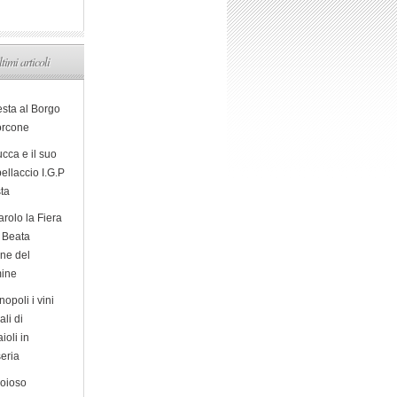
ltimi articoli
esta al Borgo
orcone
cca e il suo
ellaccio I.G.P
sta
arolo la Fiera
a Beata
ine del
ine
opoli i vini
ali di
ioli in
eria
ioioso