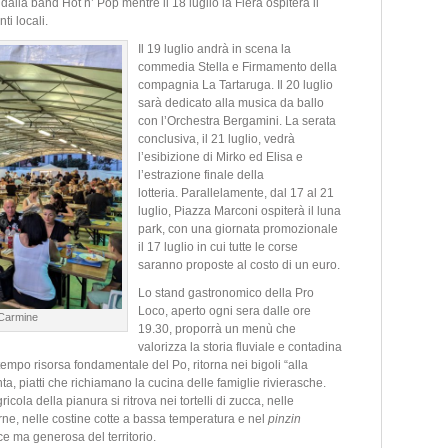
, dalla band Hot n’ Pop mentre il 18 luglio la Fiera ospiterà il
ti locali.
Il 19 luglio andrà in scena la
commedia Stella e Firmamento della
compagnia La Tartaruga. Il 20 luglio
sarà dedicato alla musica da ballo
con l’Orchestra Bergamini. La serata
conclusiva, il 21 luglio, vedrà
l’esibizione di Mirko ed Elisa e
l’estrazione finale della
lotteria. Parallelamente, dal 17 al 21
luglio, Piazza Marconi ospiterà il luna
park, con una giornata promozionale
il 17 luglio in cui tutte le corse
saranno proposte al costo di un euro.
Lo stand gastronomico della Pro
Loco, aperto ogni sera dalle ore
 Carmine
19.30, proporrà un menù che
valorizza la storia fluviale e contadina
tempo risorsa fondamentale del Po, ritorna nei bigoli “alla
ta, piatti che richiamano la cucina delle famiglie rivierasche.
icola della pianura si ritrova nei tortelli di zucca, nelle
 carne, nelle costine cotte a bassa temperatura e nel
pinzin
ce ma generosa del territorio.