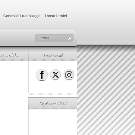
Condividi i tuoi viaggi
I nostri amici
ci un Click !
I nostri social
Regalaci un Click !