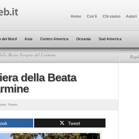
Home
Cos’è
Chi siamo
Autori
 del Nord
Asia
Centro America
Oceania
Sud America
della Beata Vergine del Carmine
Regala
iera della Beata
armine
rismo
,
Veneto
book
Tweet