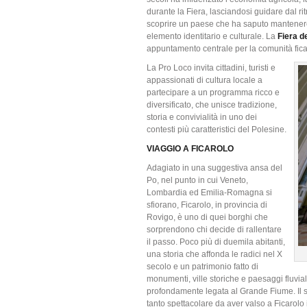
durante la Fiera, lasciandosi guidare dal ri
scoprire un paese che ha saputo mantenere 
elemento identitario e culturale. La
Fiera d
appuntamento centrale per la comunità ficaro
La Pro Loco invita cittadini, turisti e
appassionati di cultura locale a
partecipare a un programma ricco e
diversificato, che unisce tradizione,
storia e convivialità in uno dei
contesti più caratteristici del Polesine.
VIAGGIO A FICAROLO
Adagiato in una suggestiva ansa del
Po, nel punto in cui Veneto,
Lombardia ed Emilia-Romagna si
sfiorano, Ficarolo, in provincia di
Rovigo, è uno di quei borghi che
sorprendono chi decide di rallentare
il passo. Poco più di duemila abitanti,
una storia che affonda le radici nel X
secolo e un patrimonio fatto di
monumenti, ville storiche e paesaggi fluvial
profondamente legata al Grande Fiume. Il 
tanto spettacolare da aver valso a Ficarolo i