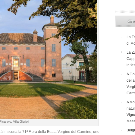
Gli u
La F
di M
La Zu
Capp
in fe
A Fic
dell
Verg
Carm
A Mon
natur
Vigna
Mass
Ficarolo, Villa Giglioli
Belg
à in scena la 71ª Fiera della Beata Vergine del Carmine, uno