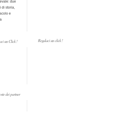
evale: due
i di storia,
acolo e
a
Regalaci un click !
ci un Click !
ste dei partner