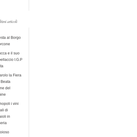
ltimi articoli
esta al Borgo
orcone
cca e il suo
ellaccio I.G.P
sta
arolo la Fiera
a Beata
ine del
ine
opoli i vini
ali di
ioli in
eria
ioioso