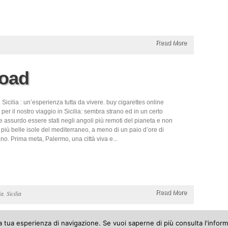
Read More
road
 Sicilia : un’esperienza tutta da vivere. buy cigarettes online
 per il nostro viaggio in Sicilia: sembra strano ed in un certo
 assurdo essere stati negli angoli più remoti del pianeta e non
 più belle isole del mediterraneo, a meno di un paio d’ore di
no. Prima meta, Palermo, una città viva e...
Read More
ia
,
Sicilia
 la tua esperienza di navigazione. Se vuoi saperne di più consulta l'inform