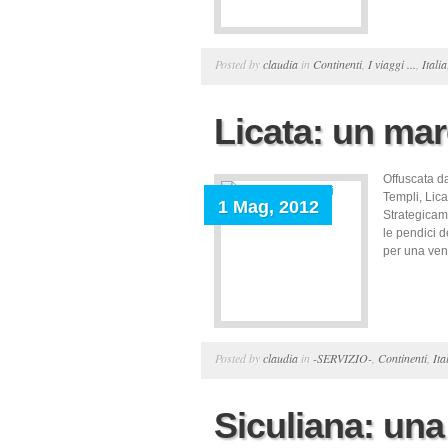
Posted by
claudia
in
Continenti
,
I viaggi ...
,
Italia
Licata: un mar
Offuscata da
Templi, Lica
1 Mag, 2012
Strategicame
le pendici de
per una vent
Posted by
claudia
in
-SERVIZIO-
,
Continenti
,
Ita
Siculiana: una