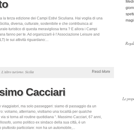
to
Medi
giorn
spett
via la terza edizione dei Campi Estivi Siculiana. Hai voglia di una
magi
icilia, diversa, culturale, sostenibile e che contribuisca al
turale-turistico di questa meravigliosa terra ? E allora i Campi
iana fanno per te. Ad organizzarli è l’Associazione Leisure and
T) le sui attività riguardano:...
Regala
Read More
,
L'altro turismo
,
Sicilia
ssimo Cacciari
Le propo
nè viaggiatori, ma solo passeggeri: siamo di passaggio da un
tro: voliamo, atterriamo, visitiamo una località per qualche
 via si torna all routine quotidiana “. Massimo Cacciari, 67 anni,
ilosofo, uomo politico ex sindaco della sua città, è un
piuttosto particolare: non ha un automobile,...