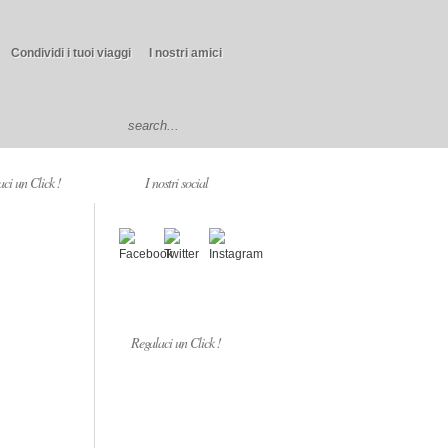
Condividi i tuoi viaggi
I nostri amici
ci un Click !
I nostri social
Regalaci un Click !