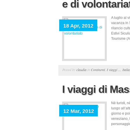
e di volontaria
A luglio al 
vacanza in S
18 Apr, 2012
rilancio cul
Estivi Sicul
Tourisme (AL
Posted by
claudia
in
Continenti
,
I viaggi ...
,
Italia
I viaggi di Ma
Nè turisti, 
luogo all’al
12 Mar, 2012
giorno e poi
veneziano, f
personaggio 