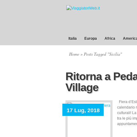
Italia
Europa
Africa
America
Home
» Posts Tagged "Sicilia"
Ritorna a Peda
Village
Fiera d’Esta
calendario r
17 Lug, 2018
culturali! 
tra le più i
appuntamento