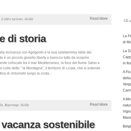
Read More
,
L'altro turismo
,
Sicilia
Gli u
e di storia
La F
di M
La Zu
lla vicinanza con Agrigento e la sua celeberrima Valle dei
Capp
ta è un piccolo gioiello liberty e barocco tutto da scoprire.
nte collocato tra il mar Mediterraneo, la foce del fiume Salso e
in fe
l colle detto ” la Montagna”, il territorio di Licata, che si estende
A Fic
ina di chilometri lungo la costa...
dell
Verg
Carm
A Mon
Read More
lia
,
Reportage
,
Sicilia
natur
Vigna
Mass
 vacanza sostenibile
Belg