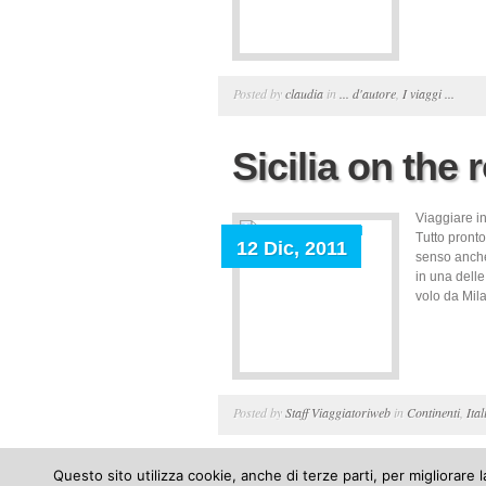
Posted by
claudia
in
... d'autore
,
I viaggi ...
Sicilia on the 
Viaggiare in
Tutto pronto
12 Dic, 2011
senso anche
in una delle
volo da Mila
Posted by
Staff Viaggiatoriweb
in
Continenti
,
Ital
Questo sito utilizza cookie, anche di terze parti, per migliorare