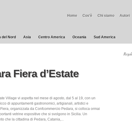
Home
Cos’è
Chi siamo
Autori
 del Nord
Asia
Centro America
Oceania
Sud America
Regala
ra Fiera d’Estate
te Village vi aspetta nel mese di agosto, dal 5 al 19, con un
icco di appuntamenti gastronomici, artigianali, artistici e
La Fiera, organizzata da Confcommercio Pedara, si colloca ormai
mportanti vetrine espositive che si svolgono in Sicilia. Un
 che la cittadina di Pedara, Catania,...