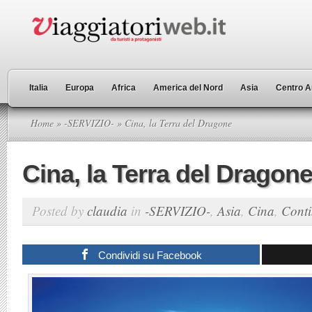
Italia
Europa
Africa
America del Nord
Asia
Centro A
Home
»
-SERVIZIO-
» Cina, la Terra del Dragone
Cina, la Terra del Dragon
Posted by
claudia
in
-SERVIZIO-
,
Asia
,
Cina
,
Conti
Condividi su Facebook