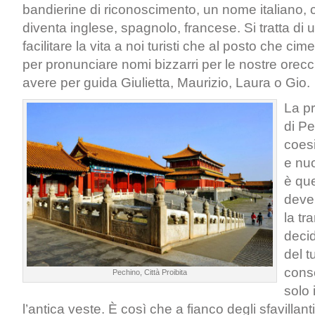
bandierine di riconoscimento, un nome italiano, 
diventa inglese, spagnolo, francese. Si tratta di
facilitare la vita a noi turisti che al posto che cim
per pronunciare nomi bizzarri per le nostre orec
avere per guida Giulietta, Maurizio, Laura o Gio.
La pr
di Pe
coes
e nuo
è que
deve
la tr
deci
del t
cons
Pechino, Città Proibita
solo 
l’antica veste. È così che a fianco degli sfavillanti 