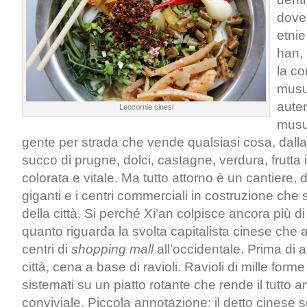
dove
etnie
han,
la co
musu
auten
Leccornie cinesi
musu
gente per strada che vende qualsiasi cosa, dalla c
succo di prugne, dolci, castagne, verdura, frutta
colorata e vitale. Ma tutto attorno è un cantiere, 
giganti e i centri commerciali in costruzione che s
della città. Si perché Xi’an colpisce ancora più d
quanto riguarda la svolta capitalista cinese che a
centri di
shopping mall
all’occidentale. Prima di
città, cena a base di ravioli. Ravioli di mille forme 
sistemati su un piatto rotante che rende il tutto a
conviviale. Piccola annotazione: il detto cinese 