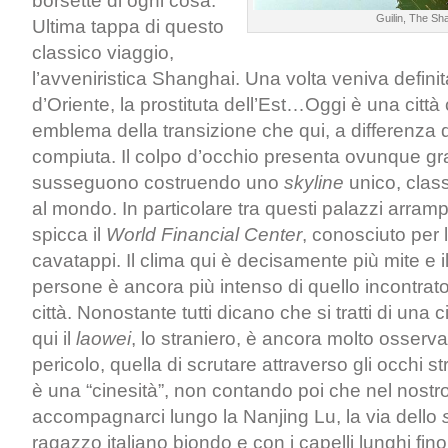
borsette di ogni cosa.
Guilin, The Sha
Ultima tappa di questo
classico viaggio,
l’avveniristica Shanghai. Una volta veniva definit
d’Oriente, la prostituta dell’Est…Oggi è una città 
emblema della transizione che qui, a differenza 
compiuta. Il colpo d’occhio presenta ovunque grat
susseguono costruendo uno
skyline
unico, classi
al mondo. In particolare tra questi palazzi arrampi
spicca il
World Financial Center
, conosciuto per 
cavatappi. Il clima qui è decisamente più mite e i
persone è ancora più intenso di quello incontrato
città. Nonostante tutti dicano che si tratti di una 
qui il
laowei
, lo straniero, è ancora molto osser
pericolo, quella di scrutare attraverso gli occhi s
è una “cinesità”, non contando poi che nel nostr
accompagnarci lungo la Nanjing Lu, la via dello
ragazzo italiano biondo e con i capelli lunghi fin