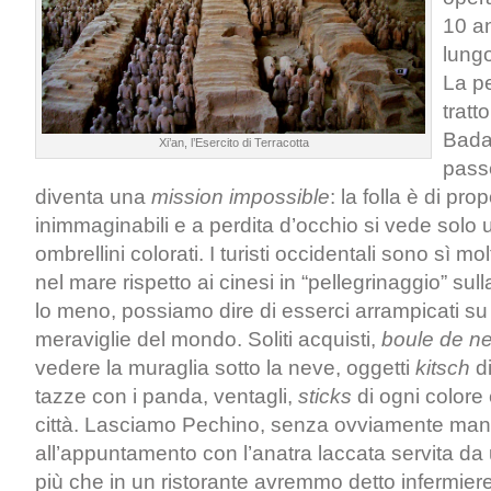
10 a
lung
La p
tratt
Badal
Xi’an, l’Esercito di Terracotta
passe
diventa una
mission impossible
: la folla è di pro
inimmaginabili e a perdita d’occhio si vede solo 
ombrellini colorati. I turisti occidentali sono sì m
nel mare rispetto ai cinesi in “pellegrinaggio” su
lo meno, possiamo dire di esserci arrampicati su
meraviglie del mondo. Soliti acquisti,
boule de n
vedere la muraglia sotto la neve, oggetti
kitsch
d
tazze con i panda, ventagli,
sticks
di ogni colore 
città. Lasciamo Pechino, senza ovviamente ma
all’appuntamento con l’anatra laccata servita d
più che in un ristorante avremmo detto infermie