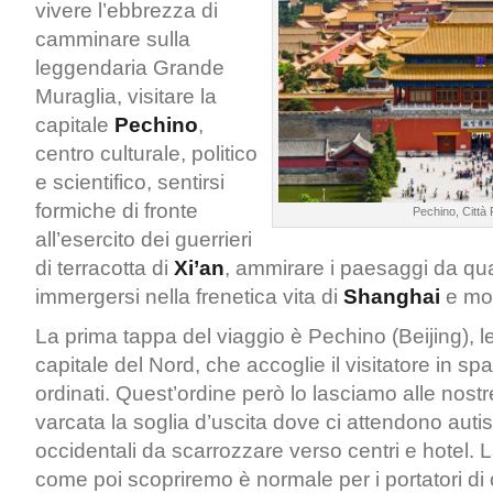
vivere l’ebbrezza di
camminare sulla
leggendaria Grande
Muraglia, visitare la
capitale
Pechino
,
centro culturale, politico
e scientifico, sentirsi
formiche di fronte
Pechino, Città 
all’esercito dei guerrieri
di terracotta di
Xi’an
, ammirare i paesaggi da qu
immergersi nella frenetica vita di
Shanghai
e mol
La prima tappa del viaggio è Pechino (Beijing), l
capitale del Nord, che accoglie il visitatore in sp
ordinati. Quest’ordine però lo lasciamo alle nost
varcata la soglia d’uscita dove ci attendono autist
occidentali da scarrozzare verso centri e hotel. 
come poi scopriremo è normale per i portatori di 