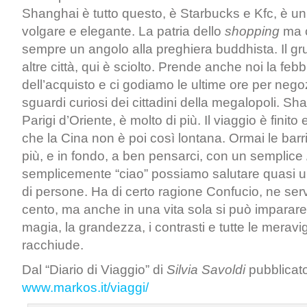
Shanghai è tutto questo, è Starbucks e Kfc, è un
volgare e elegante. La patria dello
shopping
ma c
sempre un angolo alla preghiera buddhista. Il gru
altre città, qui è sciolto. Prende anche noi la fe
dell’acquisto e ci godiamo le ultime ore per negoz
sguardi curiosi dei cittadini della megalopoli. Sh
Parigi d’Oriente, è molto di più. Il viaggio è finit
che la Cina non è poi così lontana. Ormai le barr
più, e in fondo, a ben pensarci, con un semplice
semplicemente “ciao” possiamo salutare quasi u
di persone. Ha di certo ragione Confucio, ne ser
cento, ma anche in una vita sola si può imparar
magia, la grandezza, i contrasti e tutte le meravi
racchiude.
Dal “Diario di Viaggio” di
Silvia Savoldi
pubblicat
www.markos.it/viaggi/