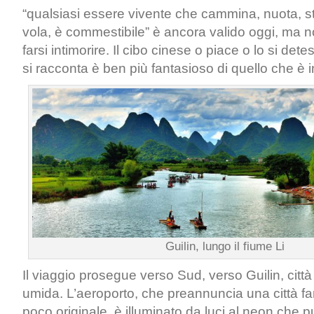
“qualsiasi essere vivente che cammina, nuota, str
vola, è commestibile” è ancora valido oggi, ma 
farsi intimorire. Il cibo cinese o piace o lo si det
si racconta è ben più fantasioso di quello che è in
Guilin, lungo il fiume Li
Il viaggio prosegue verso Sud, verso Guilin, cit
umida. L’aeroporto, che preannuncia una città fa
poco originale, è illuminato da luci al neon che 