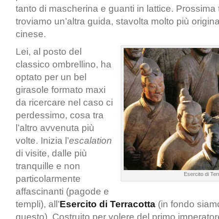
tanto di mascherina e guanti in lattice. Prossima
troviamo un’altra guida, stavolta molto più origina
cinese.
Lei, al posto del
classico ombrellino, ha
optato per un bel
girasole formato maxi
da ricercare nel caso ci
perdessimo, cosa tra
l’altro avvenuta più
volte. Inizia l’
escalation
di visite, dalle più
tranquille e non
Esercito di Ter
particolarmente
affascinanti (pagode e
templi), all’
Esercito di Terracotta
(in fondo siamo
questo). Costruito per volere del primo imperato