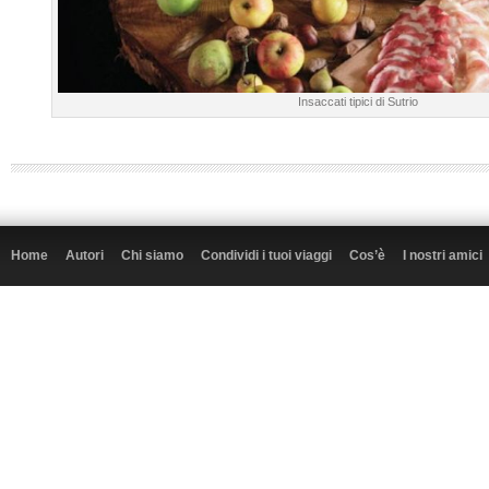
Insaccati tipici di Sutrio
Home
Autori
Chi siamo
Condividi i tuoi viaggi
Cos’è
I nostri amici