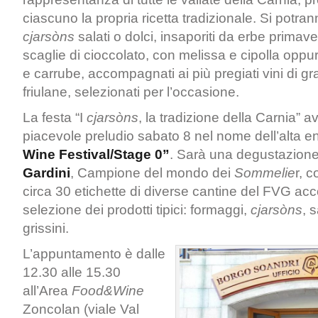
ciascuno la propria ricetta tradizionale. Si potr
cjarsòns
salati o dolci, insaporiti da erbe primaver
scaglie di cioccolato, con melissa e cipolla opp
e carrube, accompagnati ai più pregiati vini di g
friulane, selezionati per l’occasione.
La festa “I
cjarsòns
, la tradizione della Carnia” 
piacevole preludio sabato 8 nel nome dell’alta e
Wine Festival/Stage 0”
. Sarà una degustazion
Gardini
, Campione del mondo dei
Sommelie
r, 
circa 30 etichette di diverse cantine del FVG 
selezione dei prodotti tipici: formaggi,
cjarsòns
, 
grissini.
L’appuntamento è dalle
12.30 alle 15.30
all’Area
Food&Wine
Zoncolan (viale Val