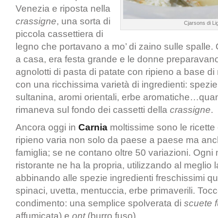
Venezia e riposta nella
crassigne
, una sorta di
Cjarsons di Li
piccola cassettiera di
legno che portavano a mo’ di zaino sulle spalle
a casa, era festa grande e le donne preparavan
agnolotti di pasta di patate con ripieno a base di
con una ricchissima varietà di ingredienti: spezie
sultanina, aromi orientali, erbe aromatiche…qu
rimaneva sul fondo dei cassetti della
crassigne
.
Ancora oggi in
Carnia
moltissime sono le ricette
ripieno varia non solo da paese a paese ma anc
famiglia; se ne contano oltre 50 variazioni. Ogni
ristorante ne ha la propria, utilizzando al meglio
abbinando alle spezie ingredienti freschissimi qu
spinaci, uvetta, mentuccia, erbe primaverili. Tocco 
condimento: una semplice spolverata di
scuete
affumicata) e
ont
(burro fuso).