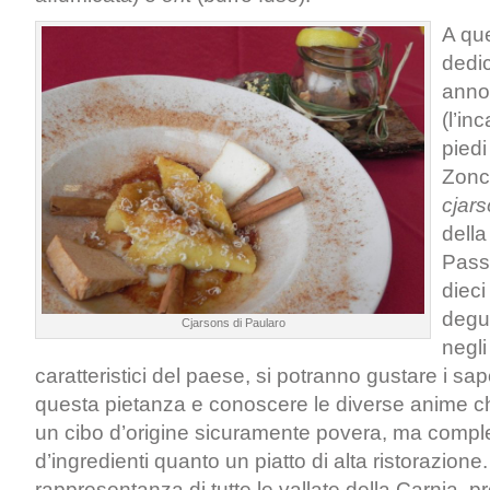
A que
dedic
anno
(l’in
piedi
Zonco
cjar
della
Pass
dieci
degus
Cjarsons di Paularo
negli
caratteristici del paese, si potranno gustare i sap
questa pietanza e conoscere le diverse anime c
un cibo d’origine sicuramente povera, ma compl
d’ingredienti quanto un piatto di alta ristorazione.
rappresentanza di tutte le vallate della Carnia, 