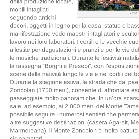
della produzione locale,
mobili intagliati
Sutrio
seguendo antichi
decori, oggetti in legno per la casa, statue e bass
manifestazione vede maestri intagliatori e scultori
lavoro nei loro laboratori. I cortili e le vecchie 
allestite per degustazioni e pranzi e per le vie d
le musiche tradizionali. Durante le festività natali
la rassegna “Borghi e Presepi”, con l’esposizio
scene della natività lungo le vie e nei cortili del b
Durante la stagione estiva, la strada che dal pa
Zoncolan (1750 metri), consente di affrontare es
passeggiate molto panoramiche. In un’ora scars
sale, ad esempio, ai 2.000 metri del Monte Tamai
possibile seguire i numerosi sentieri che permet
altre suggestive destinazioni (casera Agareit, Me
Marmoreana). Il Monte Zoncolon è molto battuto
cicloamatori.