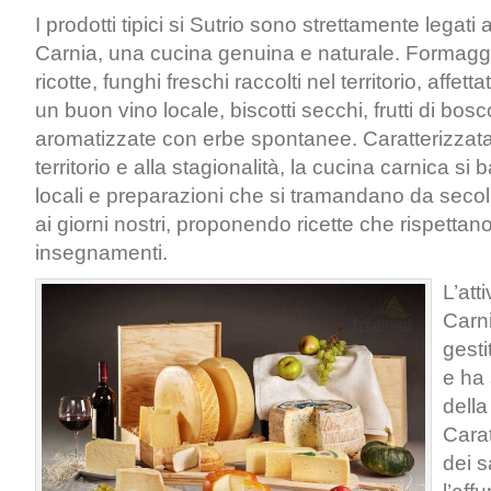
I prodotti tipici si Sutrio sono strettamente legati a
Carnia, una cucina genuina e naturale. Formaggi
ricotte, funghi freschi raccolti nel territorio, affe
un buon vino locale, biscotti secchi, frutti di bos
aromatizzate con erbe spontanee. Caratterizzata d
territorio e alla stagionalità, la cucina carnica si 
locali e preparazioni che si tramandano da secoli
ai giorni nostri, proponendo ricette che rispettano
insegnamenti.
L’att
Carn
gesti
e ha 
della
Carat
dei s