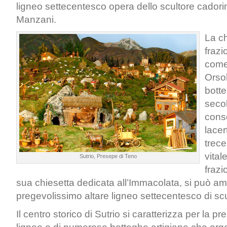
ligneo settecentesco opera dello scultore cador
Manzani.
La ch
frazi
come 
Orsol
botte
secol
cons
lacer
trece
vital
Sutrio, Presepe di Teno
frazi
sua chiesetta dedicata all’Immacolata, si può a
pregevolissimo altare ligneo settecentesco di scu
Il centro storico di Sutrio si caratterizza per la p