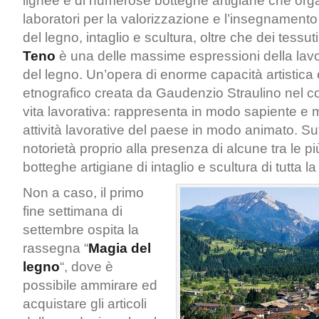
lignee e di numerose botteghe artigiane che org
laboratori per la valorizzazione e l’insegnamento
del legno, intaglio e scultura, oltre che dei tessuti.
Teno
è una delle massime espressioni della lavo
del legno. Un’opera di enorme capacità artistic
etnografico creata da Gaudenzio Straulino nel cor
vita lavorativa: rappresenta in modo sapiente e m
attività lavorative del paese in modo animato. Su
notorietà proprio alla presenza di alcune tra le p
botteghe artigiane di intaglio e scultura di tutta l
Non a caso, il primo
fine settimana di
settembre ospita la
rassegna “
Magia del
legno
“, dove è
possibile ammirare ed
acquistare gli articoli