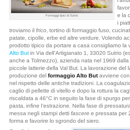
l’aff
favor
e la 
Formaggi tipici di Sutrio
i piat
troviamo il
frico
, tortino di formaggio fuso, cucin
patate, cipolle, erbe ed altre verdure. Volendo a
prodotto tipico da portare a casa consigliamo la v
Alto But
in Via dell’Artigianato 1, 33020 Sutrio (
anche a Tolmezzo), azienda nata nel 1969 dalla 
piccole latterie della Val But. La lavorazione del l
produzione del
formaggio Alto But
avviene con
nel rispetto delle antiche tradizioni. La coagulazi
caglio di pellette di vitello e dopo la rottura la ca
riscaldata a 46°C in seguito la fase di spurgo pe
pasta, infine l’estrazione. Nella fase di pressatur
messa negli stampi detti
fascere
e pressata per 2
forma e favorire lo sgrondo del siero.