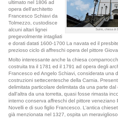
ultimato nel 1806 ad
opera dell’architetto
Francesco Schiavi da
Tolmezzo, custodisce
alcuni altari lignei
Sutrio, chiesa di 
pregevolmente intagliati
e dorati datati 1600-1700 La navata ed il presbi
prezioso ciclo di affreschi opera del pittore Giov
Molto interessante anche la chiesa comparrocchia
costruita tra il 1781 ed il 1791 ad opera degli arch
Francesco ed Angelo Schiavi, considerata una de
costruzioni settecentesche della Carnia. Present
delimitata particolare delimitata da una parte da
dall’altra da una torretta, quasi fosse rimasta in
interno conserva affreschi del pittore veneziano 
Novelli e di suo figlio Francesco. L’antica chiese
già menzionata nel 1327, ospita un meraviglioso