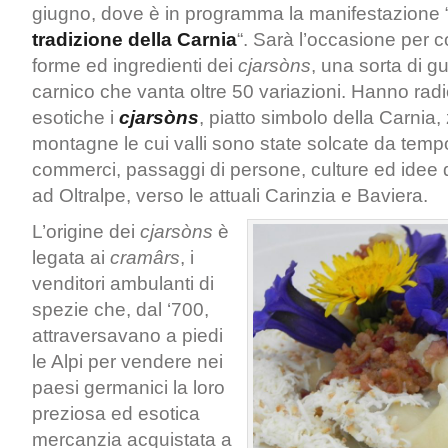
giugno, dove è in programma la manifestazione 
tradizione della Carnia
“. Sarà l’occasione per 
forme ed ingredienti dei
cjarsòns
, una sorta di g
carnico che vanta oltre 50 variazioni. Hanno radi
esotiche i
cjarsòns
, piatto simbolo della Carnia, 
montagne le cui valli sono state solcate da te
commerci, passaggi di persone, culture ed idee 
ad Oltralpe, verso le attuali Carinzia e Baviera.
L’origine dei
cjarsòns
è
legata ai
cramârs
, i
venditori ambulanti di
spezie che, dal ‘700,
attraversavano a piedi
le Alpi per vendere nei
paesi germanici la loro
preziosa ed esotica
mercanzia acquistata a