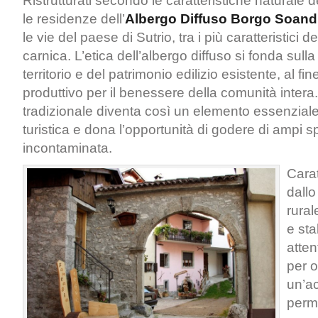
Ristrutturati secondo le caratteristiche naturale 
le residenze dell’
Albergo Diffuso Borgo Soand
le vie del paese di Sutrio, tra i più caratteristici
carnica. L’etica dell’albergo diffuso si fonda sulla
territorio e del patrimonio edilizio esistente, al fin
produttivo per il benessere della comunità intera
tradizionale diventa così un elemento essenziale 
turistica e dona l’opportunità di godere di ampi s
incontaminata.
Carat
dallo
rural
e sta
atte
per of
un’a
perm