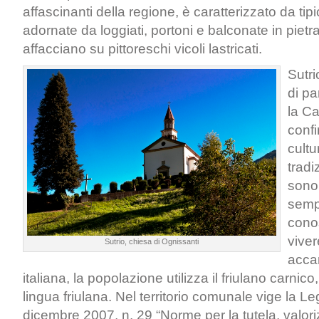
affascinanti della regione, è caratterizzato da tip
adornate da loggiati, portoni e balconate in pietr
affacciano su pittoreschi vicoli lastricati.
Sutri
di pa
la Ca
confi
cultu
tradi
sono 
sempr
conos
viver
Sutrio, chiesa di Ognissanti
accan
italiana, la popolazione utilizza il friulano carnico
lingua friulana. Nel territorio comunale vige la L
dicembre 2007, n. 29 “Norme per la tutela, valor