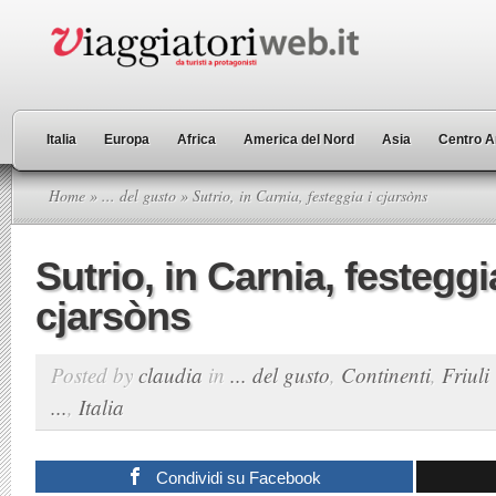
Italia
Europa
Africa
America del Nord
Asia
Centro A
Home
»
... del gusto
» Sutrio, in Carnia, festeggia i cjarsòns
Sutrio, in Carnia, festeggi
cjarsòns
Posted by
claudia
in
... del gusto
,
Continenti
,
Friuli
...
,
Italia
Condividi su Facebook