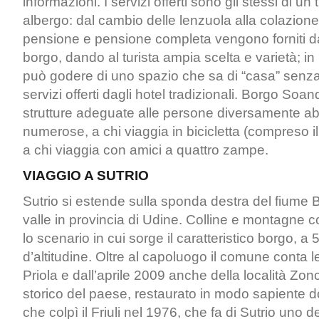
informazioni. I servizi offerti sono gli stessi di un
albergo: dal cambio delle lenzuola alla colazione.
pensione e pensione completa vengono forniti dai
borgo, dando al turista ampia scelta e varietà; in p
può godere di uno spazio che sa di “casa” senza
servizi offerti dagli hotel tradizionali. Borgo Soan
strutture adeguate alle persone diversamente abili
numerose, a chi viaggia in bicicletta (compreso i
a chi viaggia con amici a quattro zampe.
VIAGGIO A SUTRIO
Sutrio si estende sulla sponda destra del fiume 
valle in provincia di Udine. Colline e montagne 
lo scenario in cui sorge il caratteristico borgo, a 
d’altitudine. Oltre al capoluogo il comune conta le
Priola e dall’aprile 2009 anche della località Zonc
storico del paese, restaurato in modo sapiente d
che colpì il Friuli nel 1976, che fa di Sutrio uno d