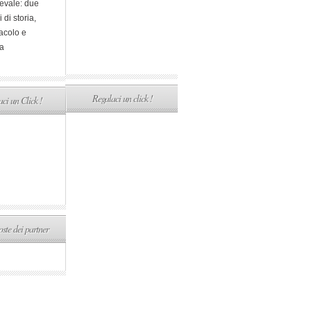
evale: due
i di storia,
acolo e
a
Regalaci un click !
ci un Click !
ste dei partner