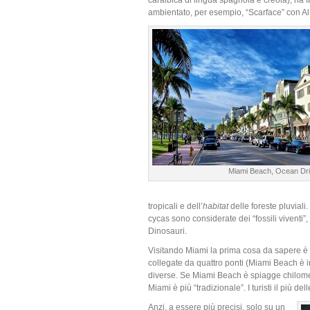
caraibica di lingua spagnola e creola), ha 
ambientato, per esempio, “Scarface” con Al
Miami Beach, Ocean Dr
tropicali e dell’
habitat
delle foreste pluviali
cycas sono considerate dei “fossili viventi”
Dinosauri.
Visitando Miami la prima cosa da sapere 
collegate da quattro ponti (Miami Beach è 
diverse. Se Miami Beach è spiagge chilometri
Miami è più “tradizionale”. I turisti il più 
Anzi, a essere più precisi, solo su un