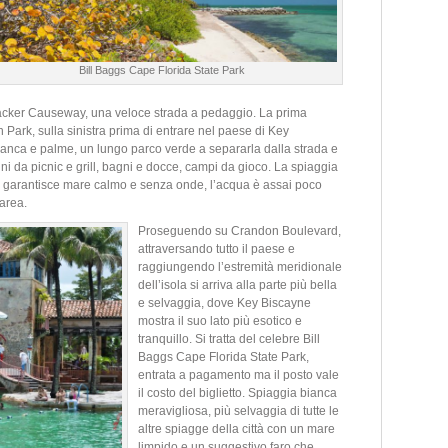
Bill Baggs Cape Florida State Park
acker Causeway, una veloce strada a pedaggio. La prima
Park, sulla sinistra prima di entrare nel paese di Key
bianca e palme, un lungo parco verde a separarla dalla strada e
ini da picnic e grill, bagni e docce, campi da gioco. La spiaggia
e garantisce mare calmo e senza onde, l’acqua è assai poco
area.
Proseguendo su Crandon Boulevard,
attraversando tutto il paese e
raggiungendo l’estremità meridionale
dell’isola si arriva alla parte più bella
e selvaggia, dove Key Biscayne
mostra il suo lato più esotico e
tranquillo. Si tratta del celebre Bill
Baggs Cape Florida State Park,
entrata a pagamento ma il posto vale
il costo del biglietto. Spiaggia bianca
meravigliosa, più selvaggia di tutte le
altre spiagge della città con un mare
limpido e un suggestivo faro che