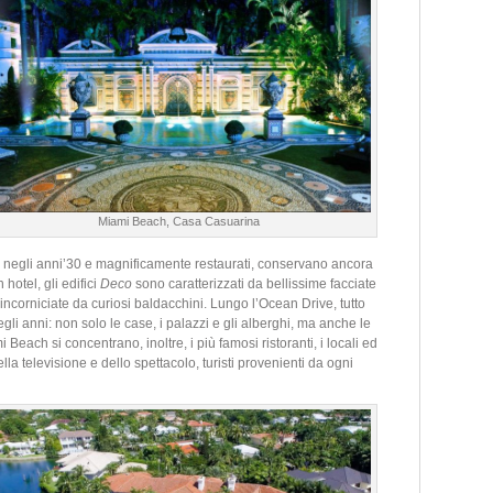
Miami Beach, Casa Casuarina
uiti negli anni’30 e magnificamente restaurati, conservano ancora
n hotel, gli edifici
Deco
sono caratterizzati da bellissime facciate
 incorniciate da curiosi baldacchini. Lungo l’Ocean Drive, tutto
i anni: non solo le case, i palazzi e gli alberghi, ma anche le
each si concentrano, inoltre, i più famosi ristoranti, i locali ed
 della televisione e dello spettacolo, turisti provenienti da ogni