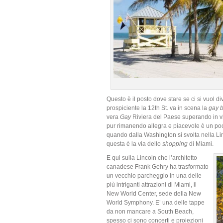
Questo è il posto dove stare se ci si vuol d
prospiciente la 12th St. va in scena la
gay b
vera
Gay
Riviera del Paese superando in viv
pur rimanendo allegra e piacevole è un poc
quando dalla Washington si svolta nella Li
questa è la via dello
shopping
di Miami.
E qui sulla Lincoln che l’architetto
canadese Frank Gehry ha trasformato
un vecchio parcheggio in una delle
più intriganti attrazioni di Miami, il
New World Center, sede della New
World Symphony. E’ una delle tappe
da non mancare a South Beach,
spesso ci sono concerti e proiezioni