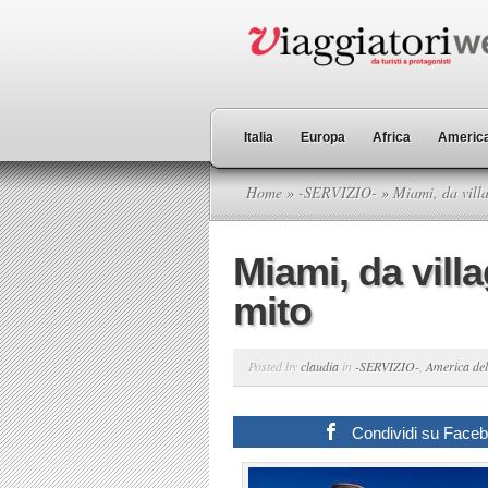
Italia
Europa
Africa
America
Home
»
-SERVIZIO-
» Miami, da villa
Miami, da villa
mito
Posted by
claudia
in
-SERVIZIO-
,
America de
Condividi su Face