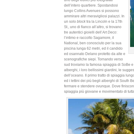
uno degli edifici più fotografati
dell’intero quartiere. Spostandosi
lungo Collins Avenues si possono
ammirare altri meravigliosi palazzi. In
un solo
block
tra la Lincoln e la 17th
St., uno di fianco all’altro, si trovano
tre autentici gioielli dell’
Art Deco
:
l’intimo e raccolto Sagamore, il
National, ben conosciuto per la sua
piscina lunga 62 metri, ed il candido
ed osannato Delano protetto da alte e
scenografiche siepi. Tornando verso
sud troviamo la famosa spiaggia di SoBe e l
alberghi, i loro bellissimi giardini, le sugge
dell’oceano. Il primo tratto di spiaggia lungo
ed i lettini dei più begli alberghi di South 
fermare e stendere ovunque. Dove finiscono
spiaggia più giovane e movimentato di tut