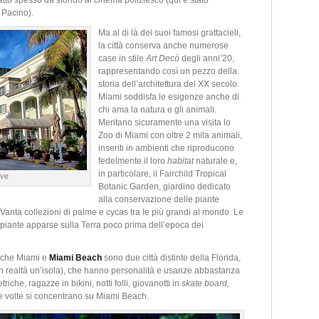
fatto spesso da sfondo al cinema poliziesco (qui è stato
 Pacino).
Ma al di là dei suoi famosi grattacieli,
la città conserva anche numerose
case in stile
Art Decò
degli anni’20,
rappresentando così un pezzo della
storia dell’architettura del XX secolo.
Miami soddisfa le esigenze anche di
chi ama la natura e gli animali.
Meritano sicuramente una visita lo
Zoo di Miami con oltre 2 mila animali,
inseriti in ambienti che riproducono
fedelmente il loro
habitat
naturale e,
in particolare, il Fairchild Tropical
ive
Botanic Garden, giardino dedicato
alla conservazione delle piante
. Vanta collezioni di palme e cycas tra le più grandi al mondo. Le
, piante apparse sulla Terra poco prima dell’epoca dei
è che Miami e
Miami Beach
sono due città distinte della Florida,
in realtà un’isola), che hanno personalità e usanze abbastanza
che, ragazze in bikini, notti folli, giovanotti in
skate board
,
delle volte si concentrano su Miami Beach.