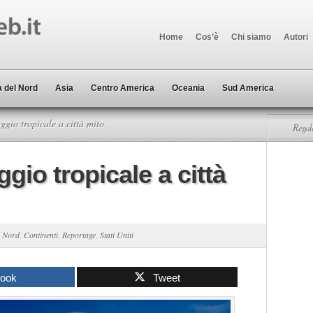
Home
Cos’è
Chi siamo
Autori
 del Nord
Asia
Centro America
Oceania
Sud America
ggio tropicale a città mito
Regala
ggio tropicale a città
l Nord
,
Continenti
,
Reportage
,
Stati Uniti
book
Tweet