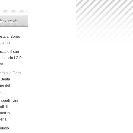
ltimi articoli
esta al Borgo
orcone
cca e il suo
ellaccio I.G.P
sta
arolo la Fiera
a Beata
ine del
ine
opoli i vini
ali di
ioli in
eria
ioioso