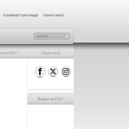
Condividi i tuoi viaggi
I nostri amici
ci un Click !
I nostri social
Regalaci un Click !