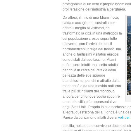
protagonista di un vero e proprio boom edili
proliferazione dell’industria alberghiera.
Da allora, il mito di una Miami ricca,
calda e accogliente, costruita per
offrire il meglio ai visitatori, ha
trasformato la città in una metropoli la
cui popolazione cresce soprattutto
d’inverno, con l’arrivo dei turisti
nordamericani in fuga dal freddo, ma
anche di tantissimi visitatori europei
conquistati dal suo fascino. Miami
può essere infatti una scelta adatta
per chi è in cerca del
relax
e della
bellezza delle sue spiagge
bianchissime, per chi è attratto dalla
mondanità e da una movida notturna
tra le più scintillanti del mondo, o
ancora per chiunque voglia scoprire
una delle città più rappresentative
degli Stati Uniti. Proprio la sua ricchezza 
allegra, quest’icona della Florida è una dest
Paese da cui partono infatti diversi
voli per
La città, nella quale convivono decine di e