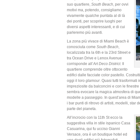
suo quartiere,
South Beach
, per ovvi
motivi ma, potendo, consigliamo
vivamente qualche puntata al di là
dei ponti, per scoprire luoghi per
diversi aspetti interessanti, e di cui
parleremo più avanti.
La zona più vivace di Miami Beach è
conosciuta come
South Beach
,
localizzata tra la 6th e la 23rd Street e
tra Ocean Drive e Lenox Avenue
corrisponde all’
Art Deco District
. Il
quartiere comprende oltre ottocento
edifici dalle facciate color pastello. Costr
oggi il loro
glamour
. Quasi tutti trasformati i
impreziosite da balconcini e con le finestre
sembra evocare la magica atmosfera di quegl
modelle a passeggio. In quest’area di Miami B
i bar punti di ritrovo di artisti, modelli, star
parte del pianeta.
All’incrocio con la 11th St ecco la
suggestiva villa in stile ispanico Casa
Casuarina, qui fu ucciso Gianni
Versace, ora è un boutique hotel ed