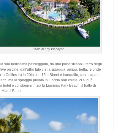
L’isola di Key Biscayne
a sua bellissima passeggiata, da una parte sfilano il retro degli
stive piscine, dall’altro lato c’è la spiaggia, ampia, bella, le onde
 la Collins tra le 20th e la 15th Street è tranquillo, con i capanni
Beach, ma la spiaggia privata in Florida non esiste, ci si può
 hotel e condomini inizia la Lummus Park Beach, il tratto di
ta Miami Beach.