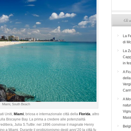
Gli u
La F
di M
La Zu
Capp
in fe
A Fic
dell
Verg
Carm
A Mon
Miami, South Beach
natur
Vigna
ati Uniti,
Miami
, briosa e internazionale città della
Florida
, altro
Mass
sulla Biscayne Bay.
La prima a credere alle potenzialità
reditiera, Julia S.Tuttle: nel 1896 convinse il magnate Henry
Belg
ino a Miami. Durante il proibizionismo degli anni’20 la città fu