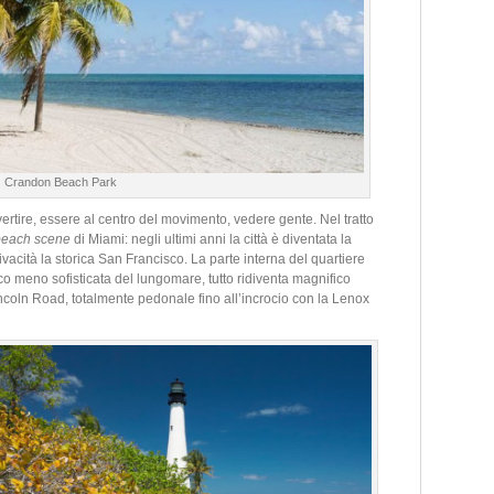
Crandon Beach Park
ivertire, essere al centro del movimento, vedere gente. Nel tratto
each scene
di Miami: negli ultimi anni la città è diventata la
acità la storica San Francisco. La parte interna del quartiere
o meno sofisticata del lungomare, tutto ridiventa magnifico
ncoln Road, totalmente pedonale fino all’incrocio con la Lenox