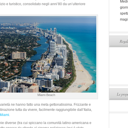
Medi
zio e turistico, consolidato negli anni’80 da un’ulteriore
giorn
spett
magi
Regala
Le propo
Miami Beach
e varietà ne hanno fatto una meta gettonatissima. Frizzante e
inazione tutta da vivere, facilmente raggiungibile dall’Italia,
 Miami
.
tnie diverse (tra cui spiccano la comunità latino-americana e