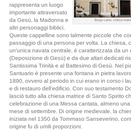
rappresenta un luogo
importante attraversato
da Gesù, la Madonna e
Borgo Laino, chiesa matric
altri personaggi biblici.
Queste cappelline sono talmente piccole che co
passaggio di una persona per volta. La chiesa, 
un’unica navata centrale, è caratterizzata da un a
(Deposizione di Gesù) e da due altari dedicati ri
Santissima Trinità e al Battesimo di Gesù. Nel pi
Santuario è presente una fontana in pietra lavora
1890, ovvero al periodo in cui erano in corso i l
e di restauro dell’edificio. Con suo testamento
lasciò tutto alla chiesa matrice di Santo Spirito c
celebrazione di una Messa cantata, almeno una v
mese di settembre. Di origine medievale, la chie
iniziata nel 1350 da Tommaso Sanseverino, conte
origine fu di umili proporzioni.