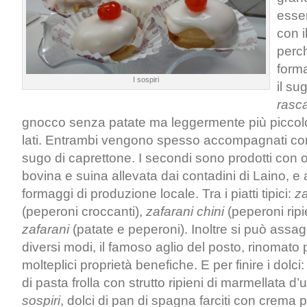
esse
con i
perch
forma
I sospiri
il su
r
asca
gnocco senza patate ma leggermente più piccolo
lati. Entrambi vengono spesso accompagnati co
sugo di caprettone. I secondi sono prodotti con 
bovina e suina allevata dai contadini di Laino, e
formaggi di produzione locale. Tra i piatti tipici:
za
(peperoni croccanti),
zafarani chini
(peperoni ripi
zafarani
(patate e peperoni). Inoltre si può assag
diversi modi, il famoso aglio del posto, rinomato 
molteplici proprietà benefiche. E per finire i dolci
di pasta frolla con strutto ripieni di marmellata d’
sospiri
, dolci di pan di spagna farciti con crema 