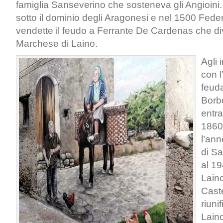
famiglia Sanseverino che sosteneva gli Angioini
sotto il dominio degli Aragonesi e nel 1500 Fede
vendette il feudo a Ferrante De Cardenas che d
Marchese di Laino.
Agli 
con l
feuda
Borbo
entra
1860
l’an
di S
al 19
Lain
Caste
riuni
Laino