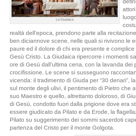
defin
attori
luogo
La Giudaica
costu
realtà dell’epoca, prendono parte alla recitazione
ben diciannove scene, nelle quali si rivivono le e
paure ed il dolore di chi era presente e complic
Gesù Cristo. La Giudaica ripercorre i momenti sal
ore di Gesù dall’ultima cena, con la lavanda dei pi
crocifissione. Le scene si susseguono raccontan
vicenda: il tradimento di Giuda per “30 denari”, l
sul monte degli ulivi, il pentimento di Pietro che 
suo Maestro e quello, altrettanto doloroso, di Giu
di Gesù, condotto fuori dalla prigione dove era st
essere giudicato da Pilato e da Erode, la flagell
Pilato su suggerimento dei sommi sacerdoti capeg
partenza del Cristo per il monte Golgota.