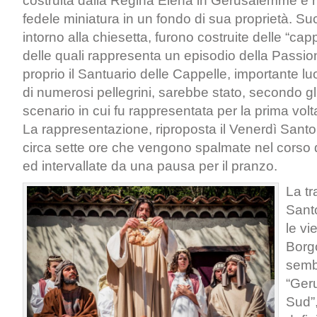
costruita dalla Regina Elena in Gerusalemme e 
fedele miniatura in un fondo di sua proprietà. S
intorno alla chiesetta, furono costruite delle “ca
delle quali rappresenta un episodio della Passion
proprio il Santuario delle Cappelle, importante lu
di numerosi pellegrini, sarebbe stato, secondo gli
scenario in cui fu rappresentata per la prima vol
La rappresentazione, riproposta il Venerdì Santo
circa sette ore che vengono spalmate nel corso d
ed intervallate da una pausa per il pranzo.
La tr
Santo
le vi
Borg
semb
“Ger
Sud”,