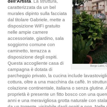
dell’Artista
. La struttura,
caratterizzata da un bel
murales dipinto sulla facciata
dal titolare Gabriele, mette a
disposizione WiFi gratuito
nelle ampie camere
accessoriate, giardino, sala
soggiorno comune con
caminetto, terrazza a
disposizione degli ospiti.
Questa accogliente casa di
Borgo Laino, C
campagna è dotata di
parcheggio privato, la cucina include lavastovigli
cottura, oltre a una macchina da caffè. In struttu
colazione continentale, italiana o senza glutine. A
proprietà è presente un fitto bosco con una querc
anni e una meravigliosa grotta naturale con stalatt
da un torrente, visitabile dagli ospiti e non. Nelle