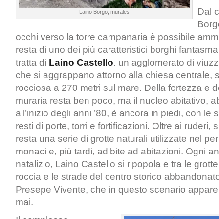
Dal c
Laino Borgo, murales
Borgo
occhi verso la torre campanaria è possibile amm
resta di uno dei più caratteristici borghi fantasma
tratta di
Laino Castello
, un agglomerato di viuz
che si aggrappano attorno alla chiesa centrale, s
rocciosa a 270 metri sul mare. Della fortezza e de
muraria resta ben poco, ma il nucleo abitativo,
all’inizio degli anni ’80, è ancora in piedi, con le 
resti di porte, torri e fortificazioni. Oltre ai ruderi,
resta una serie di grotte naturali utilizzate nel pe
monaci e, più tardi, adibite ad abitazioni. Ogni a
natalizio, Laino Castello si ripopola e tra le grott
roccia e le strade del centro storico abbandonato, 
Presepe Vivente, che in questo scenario appare p
mai.