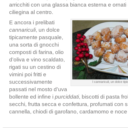
arricchiti con una glassa bianca esterna e ornat
ciliegina al centro.
E ancora i prelibati
cannariculi
, un dolce
tipicamente pasquale,
una sorta di gnocchi
composti di farina, olio
d’oliva e vino scaldato,
rigati su un cestino di
vimini poi fritti e
successivamente
I cannariculi, un dolce ti
passati nel mosto d’uva
bollente ed infine i
purciddati
, biscotti di pasta frol
secchi, frutta secca e confettura, profumati con sp
cannella, chiodi di garofano, cardamomo e noce