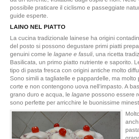
possibile praticare il ciclismo e passeggiate natu
guide esperte.
LAINO NEL PIATTO
La cucina tradizionale lainese ha origini contadine
del posto si possono degustare primi piatti prepar
genuini come le
l
agane e fasuli
, una ricetta tradi
Basilicata, un primo piatto nutriente e saporito. 
tipo di pasta fresca con origini antiche molto diff
Sono simili a tagliatelle e pappardelle, ma molto 
corte e non contengono uova nell’impasto. A bas
grano duro e acqua, le
lagane
possono essere re
sono perfette per arricchire le buonissime minest
Molto 
anch
pasta
grano