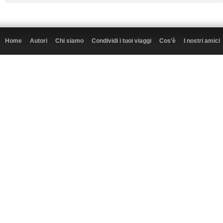
Home
Autori
Chi siamo
Condividi i tuoi viaggi
Cos’è
I nostri amici