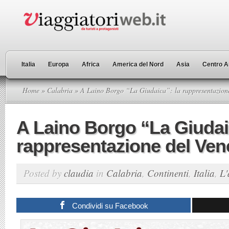
Italia
Europa
Africa
America del Nord
Asia
Centro A
Home
»
Calabria
» A Laino Borgo “La Giudaica”: la rappresentazione
A Laino Borgo “La Giudai
rappresentazione del Ven
Posted by
claudia
in
Calabria
,
Continenti
,
Italia
,
L'
Condividi su Facebook