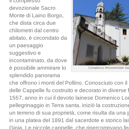
Il complesso
devozionale Sacro
Monte di Laino Borgo,
che dista circa due
chilometri dal centro
abitato, è circondato da
un paesaggio
suggestivo e
incontaminato, da dove
è possibile ammirare lo
Complesso Monumentale Sant
splendido panorama
che offrono i monti del Pollino. Conosciuto con i
delle Cappelle fu costruito e decorato in diverse f
1557, anno in cui il devoto lainese Domenico Long
pellegrinaggio in Terra santa, iniziò la costruzion
un terreno di sua proprietà, come risulta da una
in una platea del 1891 dal sacerdote e storico 
Gioia. Le piccole cappelle, che ripercorrevano fe