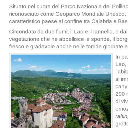
Situato nel cuore del Parco Nazionale del Pollin
riconosciuto come Geoparco Mondiale Unesco, 
caratteristico paese al confine tra Calabria e Basi
Circondato da due fiumi, il Lao e il Iannello, e dal
vegetazione che ne abbellisce le sponde, il borg
fresco e gradevole anche nelle torride giornate e
In pa
Lao,
l’abi
si im
cany
200 
di vi
emoz
rafti
grott