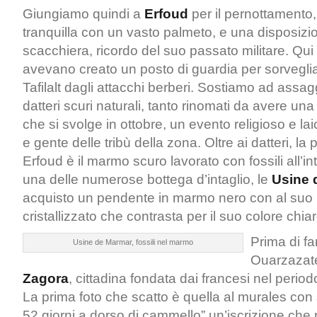
Giungiamo quindi a
Erfoud
per il pernottamento,
tranquilla con un vasto palmeto, e una disposiz
scacchiera, ricordo del suo passato militare. Qui in
avevano creato un posto di guardia per sorvegliar
Tafilalt dagli attacchi berberi. Sostiamo ad assag
datteri scuri naturali, tanto rinomati da avere una
che si svolge in ottobre, un evento religioso e laic
e gente delle tribù della zona. Oltre ai datteri, la 
Erfoud è il marmo scuro lavorato con fossili all’in
una delle numerose bottega d’intaglio, le
Usine 
acquisto un pendente in marmo nero con al suo i
cristallizzato che contrasta per il suo colore chiar
Prima di far
Usine de Marmar, fossili nel marmo
Ouarzazat
Zagora
, cittadina fondata dai francesi nel period
La prima foto che scatto è quella al murales con 
52 giorni a dorso di cammello” un’iscrizione che 