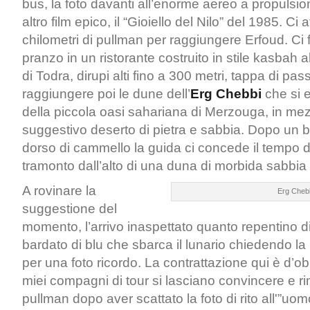
bus, la foto davanti all’enorme aereo a propulsion
altro film epico, il “Gioiello del Nilo” del 1985. C
chilometri di pullman per raggiungere Erfoud. Ci 
pranzo in un ristorante costruito in stile kasbah a
di Todra, dirupi alti fino a 300 metri, tappa di pa
raggiungere poi le dune dell’
Erg Chebbi
che si 
della piccola oasi sahariana di Merzouga, in me
suggestivo deserto di pietra e sabbia. Dopo un br
dorso di cammello la guida ci concede il tempo di
tramonto dall’alto di una duna di morbida sabbia 
A rovinare la
Erg Cheb
suggestione del
momento, l’arrivo inaspettato quanto repentino di
bardato di blu che sbarca il lunario chiedendo la
per una foto ricordo. La contrattazione qui è d’ob
miei compagni di tour si lasciano convincere e r
pullman dopo aver scattato la foto di rito all'”uom