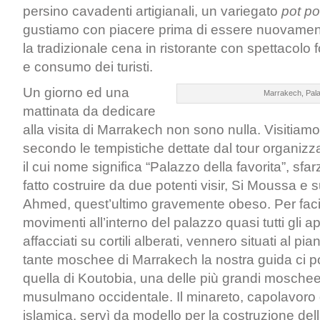
persino cavadenti artigianali, un variegato
pot po
gustiamo con piacere prima di essere nuovamente
la tradizionale cena in ristorante con spettacolo f
e consumo dei turisti.
Un giorno ed una
Marrakech, Pala
mattinata da dedicare
alla visita di Marrakech non sono nulla. Visitiamo 
secondo le tempistiche dettate dal tour organizzat
il cui nome significa “Palazzo della favorita”, s
fatto costruire da due potenti visir, Si Moussa e s
Ahmed, quest’ultimo gravemente obeso. Per facili
movimenti all’interno del palazzo quasi tutti gli a
affacciati su cortili alberati, vennero situati al pia
tante moschee di Marrakech la nostra guida ci p
quella di Koutobia, una delle più grandi mosch
musulmano occidentale. Il minareto, capolavoro d
islamica, servì da modello per la costruzione dell