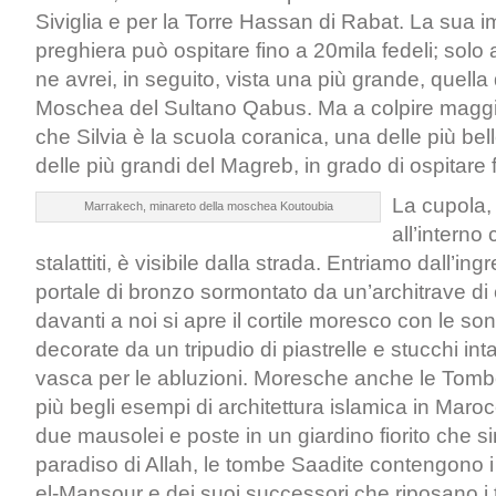
Siviglia e per la Torre Hassan di Rabat. La sua 
preghiera può ospitare fino a 20mila fedeli; solo
ne avrei, in seguito, vista una più grande, quell
Moschea del Sultano Qabus. Ma a colpire magg
che Silvia è la scuola coranica, una delle più b
delle più grandi del Magreb, in grado di ospitare 
La cupola,
Marrakech, minareto della moschea Koutoubia
all’interno
stalattiti, è visibile dalla strada. Entriamo dall’in
portale di bronzo sormontato da un’architrave di 
davanti a noi si apre il cortile moresco con le so
decorate da un tripudio di piastrelle e stucchi intag
vasca per le abluzioni. Moresche anche le Tomb
più begli esempi di architettura islamica in Mar
due mausolei e poste in un giardino fiorito che s
paradiso di Allah, le tombe Saadite contengono i
el-Mansour e dei suoi successori che riposano 