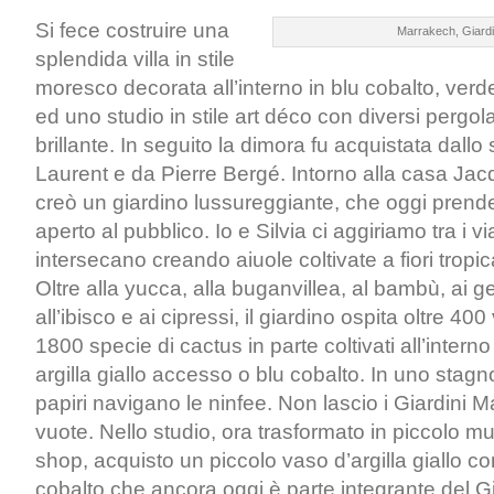
Si fece costruire una
Marrakech, Giard
splendida villa in stile
moresco decorata all’interno in blu cobalto, verd
ed uno studio in stile art déco con diversi pergola
brillante. In seguito la dimora fu acquistata dallo 
Laurent e da Pierre Bergé. Intorno alla casa Jac
creò un giardino lussureggiante, che oggi prend
aperto al pubblico. Io e Silvia ci aggiriamo tra i via
intersecano creando aiuole coltivate a fiori tropica
Oltre alla yucca, alla buganvillea, al bambù, ai ger
all’ibisco e ai cipressi, il giardino ospita oltre 40
1800 specie di cactus in parte coltivati all’interno
argilla giallo accesso o blu cobalto. In uno stag
papiri navigano le ninfee. Non lascio i Giardini M
vuote. Nello studio, ora trasformato in piccolo
shop, acquisto un piccolo vaso d’argilla giallo co
cobalto che ancora oggi è parte integrante del Gi