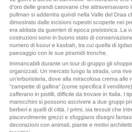
d’oro delle grandi carovane che attraversavano il
pullman si addentra quindi nella Valle del Draa 
dimostrato dalle incisioni rupestri scoperte nei pr
era abitata da guerrieri di epoca preistorica. La va
costruzioni sono in buono stato di conservazion
numero di ksour e kasbah, tra cui quella di Igda
paesaggio con le sue piramidi tronche.
Immancabili durante un tour di gruppo gli
shoppi
organizzati. Un mercato lungo la strada, una riven
un’erboristeria, dove alla miracolosa crema alle 
“zampette di gallina” (come specifica il venditore)
zafferano in pistilli, difficile da trovare in Italia. I t
marocchini si possono ascrivere a due gruppi princ
berberi e quelli di città. I primi, sia tessuti che int
piacevolmente grezzi e sfoggiano disegni fantas
decorazioni con animali, piante e motivi architetto