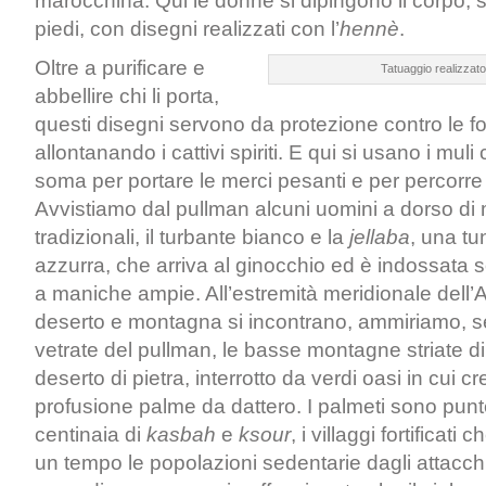
marocchina. Qui le donne si dipingono il corpo, 
piedi, con disegni realizzati con l’
hennè
.
Oltre a purificare e
Tatuaggio realizzato
abbellire chi li porta,
questi disegni servono da protezione contro le fo
allontanando i cattivi spiriti. E qui si usano i mul
soma per portare le merci pesanti e per percorre l
Avvistiamo dal pullman alcuni uomini a dorso di m
tradizionali, il turbante bianco e la
jellaba
, una tu
azzurra, che arriva al ginocchio ed è indossata 
a maniche ampie. All’estremità meridionale dell’A
deserto e montagna si incontrano, ammiriamo, s
vetrate del pullman, le basse montagne striate di
deserto di pietra, interrotto da verdi oasi in cui 
profusione palme da dattero. I palmeti sono punt
centinaia di
kasbah
e
ksour
, i villaggi fortificat
un tempo le popolazioni sedentarie dagli attacchi 