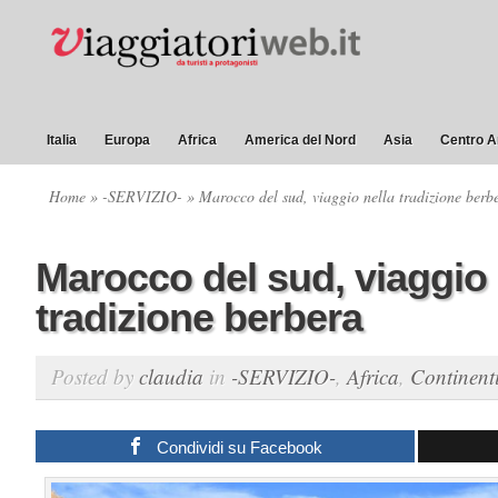
Italia
Europa
Africa
America del Nord
Asia
Centro A
Home
»
-SERVIZIO-
» Marocco del sud, viaggio nella tradizione berb
Marocco del sud, viaggio 
tradizione berbera
Posted by
claudia
in
-SERVIZIO-
,
Africa
,
Continent
Condividi su Facebook