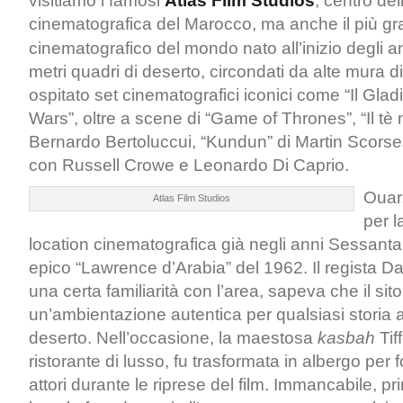
visitiamo i famosi
Atlas Film Studios
, centro del
cinematografica del Marocco, ma anche il più gr
cinematografico del mondo nato all’inizio degli a
metri quadri di deserto, circondati da alte mura d
ospitato set cinematografici iconici come “Il Gladi
Wars”, oltre a scene di “Game of Thrones”, “Il tè 
Bernardo Bertoluccui, “Kundun” di Martin Scorse
con Russell Crowe e Leonardo Di Caprio.
Ouarz
Atlas Film Studios
per l
location cinematografica già negli anni Sessanta.
epico “Lawrence d’Arabia” del 1962. Il regista 
una certa familiarità con l’area, sapeva che il sit
un’ambientazione autentica per qualsiasi storia 
deserto. Nell’occasione, la maestosa
kasbah
Tif
ristorante di lusso, fu trasformata in albergo per f
attori durante le riprese del film. Immancabile, prim