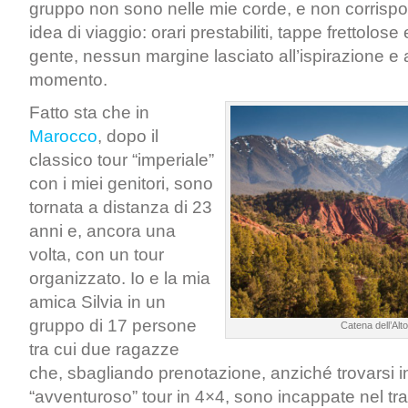
gruppo non sono nelle mie corde, e non corrisp
idea di viaggio: orari prestabiliti, tappe frettolose
gente, nessun margine lasciato all’ispirazione e 
momento.
Fatto sta che in
Marocco
, dopo il
classico tour “imperiale”
con i miei genitori, sono
tornata a distanza di 23
anni e, ancora una
volta, con un tour
organizzato. Io e la mia
amica Silvia in un
gruppo di 17 persone
Catena dell’Alto
tra cui due ragazze
che, sbagliando prenotazione, anziché trovarsi 
“avventuroso” tour in 4×4, sono incappate nel tra