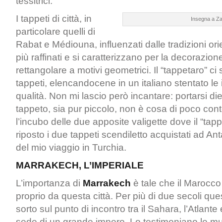
tessitrici.
I tappeti di città, in
Insegna a Z
particolare quelli di
Rabat e Médiouna, influenzati dalle tradizioni ori
più raffinati e si caratterizzano per la decorazi
rettangolare a motivi geometrici. Il “tappetaro” ci 
tappeti, elencandocene in un italiano stentato le
qualità. Non mi lascio però incantare: portarsi di
tappeto, sia pur piccolo, non è cosa di poco cont
l’incubo delle due apposite valigette dove il “tap
riposto i due tappeti scendiletto acquistati ad An
del mio viaggio in Turchia.
MARRAKECH, L’IMPERIALE
L’importanza di
Marrakech
è tale che il Marocc
proprio da questa città. Per più di due secoli qu
sorto sul punto di incontro tra il Sahara, l’Atlante e
sede di un grande impero. Lo testimoniano le mu