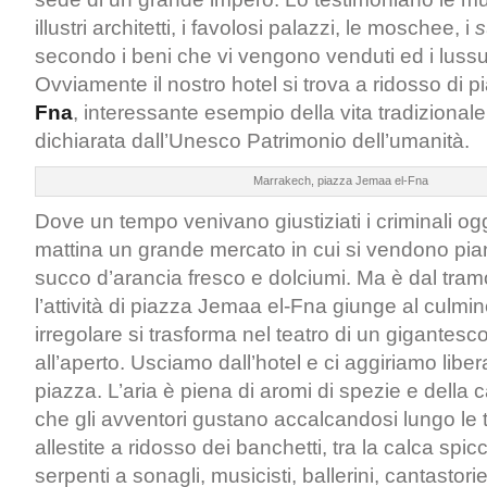
illustri architetti, i favolosi palazzi, le moschee, i
s
secondo i beni che vi vengono venduti ed i lussu
Ovviamente il nostro hotel si trova a ridosso di 
Fna
, interessante esempio della vita tradizional
dichiarata dall’Unesco Patrimonio dell’umanità.
Marrakech, piazza Jemaa el-Fna
Dove un tempo venivano giustiziati i criminali ogg
mattina un grande mercato in cui si vendono pian
succo d’arancia fresco e dolciumi. Ma è dal tram
l’attività di piazza Jemaa el-Fna giunge al culmi
irregolare si trasforma nel teatro di un gigantesc
all’aperto. Usciamo dall’hotel e ci aggiriamo libe
piazza. L’aria è piena di aromi di spezie e della ca
che gli avventori gustano accalcandosi lungo le t
allestite a ridosso dei banchetti, tra la calca spic
serpenti a sonagli, musicisti, ballerini, cantastori