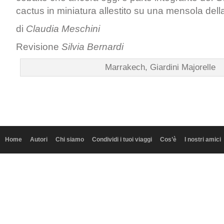
cactus in miniatura allestito su una mensola dell
di
Claudia Meschini
Revisione
Silvia Bernardi
Marrakech, Giardini Majorelle
Home
Autori
Chi siamo
Condividi i tuoi viaggi
Cos’è
I nostri amici