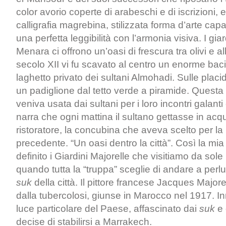
color avorio coperte di arabeschi e di iscrizioni, 
calligrafia magrebina, stilizzata forma d’arte ca
una perfetta leggibilità con l’armonia visiva. I giar
Menara ci offrono un’oasi di frescura tra olivi e al
secolo XII vi fu scavato al centro un enorme bac
laghetto privato dei sultani Almohadi. Sulle placid
un padiglione dal tetto verde a piramide. Questa
veniva usata dai sultani per i loro incontri galant
narra che ogni mattina il sultano gettasse in ac
ristoratore, la concubina che aveva scelto per la
precedente. “Un oasi dentro la città”. Così la mia
definito i Giardini Majorelle che visitiamo da sole
quando tutta la “truppa” sceglie di andare a perlu
suk
della città. Il pittore francese Jacques Major
dalla tubercolosi, giunse in Marocco nel 1917. I
luce particolare del Paese, affascinato dai
suk
e 
decise di stabilirsi a Marrakech.