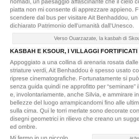
nomadi, un paesaggio affascinante che il cielo c
piatta non mi consente di apprezzare appieno. F
scendere dal bus per visitare Ait Benhaddou, u
dichiarato Patrimonio dell’umanità dall’Unesco.
Verso Ouarzazate, la kasbah di Sko
KASBAH E KSOUR, I VILLAGGI FORTIFICAT
Appoggiato a una collina di arenaria rosata dall
striature verdi, Ait Benhaddou è spesso usato c
riprese cinematografiche. Fortunatamente si può vi
senza guida quindi ne approfitto per “seminare” i
e, involontariamente, anche Silvia, e ammirare in t
bellezze del luogo arrampicandomi fino alle ulti
sulla cima. Qui le torri merlate sono decorate con
disegni geometrici in rilievo che creano un sugges
ed ombre.
Mi fermo in un piccolo
Ait B