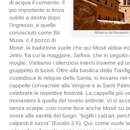
di acqua il convento. Il
più importante si trova
subito a destra dopo
l’ingresso, è quello
conosciuto come Bir
All’interno del Monastero
Musa, o il pozzo di
Mosè: la tradizione vuole che qui Mosè abbia incon
Jetro, fra cui la maggiore, Sefora, che in seguit
moglie. Visitiamo i silenziosi interni insieme ad 
gruppetto di turisti. Oltre alla basilica della Tras
custodisce le reliquie della Santa, si trovano ne
cappelle consacrate alla Vergine e ai Santi Patro
celebrare le rispettive festività. La cappella più ve
monastero è quella del roveto ardente. Vi si ac
senza scarpe, così come fece anche Mosè su ord
onore alla santità del luogo: “togliti i calzari, per
calpesti è sacra” (Esodo 3:5). Qui, come vuole l