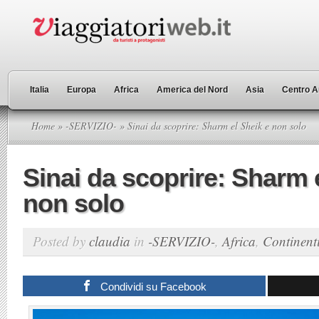
Italia
Europa
Africa
America del Nord
Asia
Centro A
Home
»
-SERVIZIO-
» Sinai da scoprire: Sharm el Sheik e non solo
Sinai da scoprire: Sharm 
non solo
Posted by
claudia
in
-SERVIZIO-
,
Africa
,
Continent
Condividi su Facebook