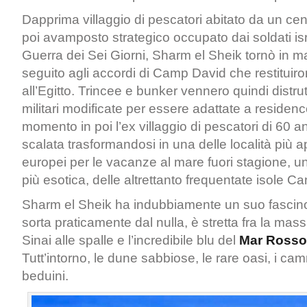
Dapprima villaggio di pescatori abitato da un cent
poi avamposto strategico occupato dai soldati isr
Guerra dei Sei Giorni, Sharm el Sheik tornò in ma
seguito agli accordi di Camp David che restituiron
all’Egitto. Trincee e bunker vennero quindi distrutt
militari modificate per essere adattate a residence
momento in poi l’ex villaggio di pescatori di 60 an
scalata trasformandosi in una delle località più 
europei per le vacanze al mare fuori stagione, un’
più esotica, delle altrettanto frequentate isole Ca
Sharm el Sheik ha indubbiamente un suo fascino 
sorta praticamente dal nulla, è stretta fra la mas
Sinai alle spalle e l’incredibile blu del
Mar Rosso
Tutt’intorno, le dune sabbiose, le rare oasi, i cam
beduini.