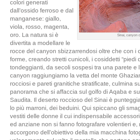
colori generati
dall’ossido ferroso e dal
manganese: giallo,
viola, rosso, magenta,
oro. La natura si è
Sinai, canyon c
divertita a modellare le
rocce del canyon sbizzarrendosi oltre che con i 
forme, creando stretti cunicoli, i cosiddetti “piedi
tondeggianti, da secoli sospesi tra una parete e 
canyon raggiungiamo la vetta del monte Ghaziani
rocciosi e pareti granitiche stratificate, culmina s
panorama che si affaccia sul golfo di Aqaba e sui
Saudita. Il deserto roccioso del Sinai è punteggia
lo più marroni, dei beduini. Qui spiccano gli smagl
vestiti delle donne il cui indispensabile accessori
ed anziane non si fanno fotografare volentieri e
accorgono dell’obiettivo della mia macchina fotogr