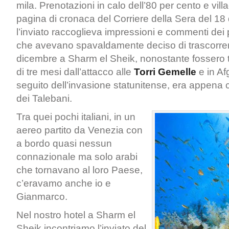
mila. Prenotazioni in calo dell’80 per cento e villa
pagina di cronaca del Corriere della Sera del 1
l’inviato raccoglieva impressioni e commenti dei p
che avevano spavaldamente deciso di trascorrere 
dicembre a Sharm el Sheik, nonostante fossero t
di tre mesi dall’attacco alle
Torri Gemelle
e in Af
seguito dell’invasione statunitense, era appena c
dei Talebani.
Tra quei pochi italiani, in un
aereo partito da Venezia con
a bordo quasi nessun
connazionale ma solo arabi
che tornavano al loro Paese,
c’eravamo anche io e
Gianmarco.
Nel nostro hotel a Sharm el
Sheik incontriamo l’inviato del