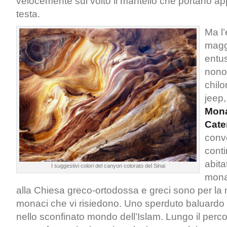
velocemente sul volto il mantello che portano ap
testa.
Ma l
magg
entu
nonos
chilo
jeep,
Mona
Cate
conve
cont
abita
I suggestivi colori del canyon colorato del Sinai
mona
alla Chiesa greco-ortodossa e greci sono per la 
monaci che vi risiedono. Uno sperduto baluardo de
nello sconfinato mondo dell’Islam. Lungo il per