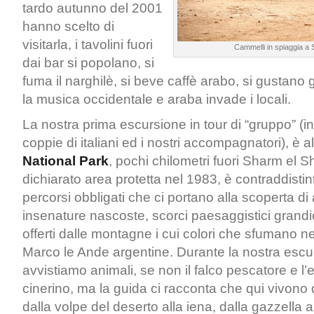
tardo autunno del 2001
hanno scelto di
visitarla, i tavolini fuori
Cammelli in spiaggia a 
dai bar si popolano, si
fuma il narghilè, si beve caffè arabo, si gustano 
la musica occidentale e araba invade i locali.
La nostra prima escursione in tour di “gruppo” (i
coppie di italiani ed i nostri accompagnatori), è a
National Park
, pochi chilometri fuori Sharm el Sh
dichiarato area protetta nel 1983, è contraddistin
percorsi obbligati che ci portano alla scoperta di 
insenature nascoste, scorci paesaggistici grandi
offerti dalle montagne i cui colori che sfumano n
Marco le Ande argentine. Durante la nostra esc
avvistiamo animali, se non il falco pescatore e l’
cinerino, ma la guida ci racconta che qui vivono d
dalla volpe del deserto alla iena, dalla gazzella al