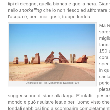
tipi di cicogne, quella bianca e quella nera. Gia
nello
snorkelling
che io non riesco ad affrontare
l’acqua è, per i miei gusti, troppo fredda.
Ma 
sareb
migli
faun
150 s
corall
speci
in q
crista
peri
L’ingresso del Ras Mohammed National Park
pietr
suggeriscono di stare alla larga. E’ infatti il pesc
mondo e può risultare letale per l’uomo visto che
fondali sabbiosi fino a scomparire completamen