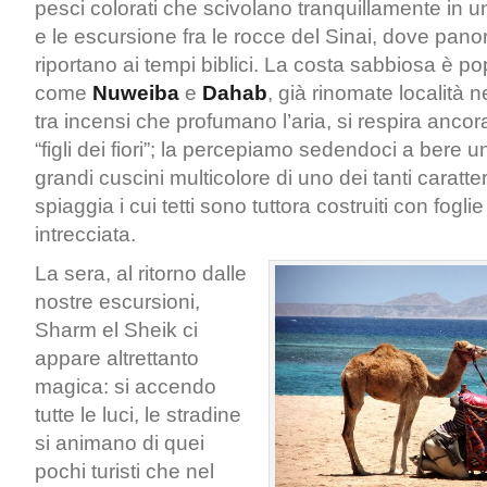
pesci colorati che scivolano tranquillamente in 
e le escursione fra le rocce del Sinai, dove pano
riportano ai tempi biblici. La costa sabbiosa è pop
come
Nuweiba
e
Dahab
, già rinomate località n
tra incensi che profumano l’aria, si respira anco
“figli dei fiori”; la percepiamo sedendoci a bere u
grandi cuscini multicolore di uno dei tanti caratteri
spiaggia i cui tetti sono tuttora costruiti con fogli
intrecciata.
La sera, al ritorno dalle
nostre escursioni,
Sharm el Sheik ci
appare altrettanto
magica: si accendo
tutte le luci, le stradine
si animano di quei
pochi turisti che nel