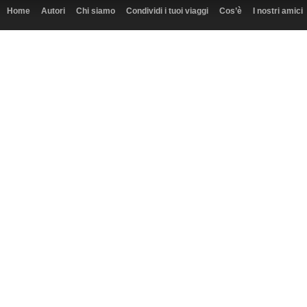
Home
Autori
Chi siamo
Condividi i tuoi viaggi
Cos’è
I nostri amici