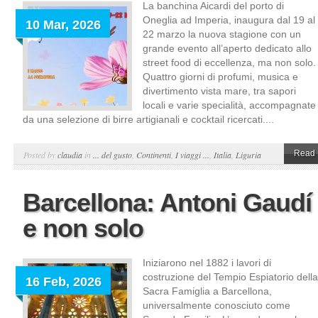
La banchina Aicardi del porto di
Oneglia ad Imperia, inaugura dal 19 al
10 Mar, 2026
22 marzo la nuova stagione con un
grande evento all’aperto dedicato allo
street food di eccellenza, ma non solo.
Quattro giorni di profumi, musica e
divertimento vista mare, tra sapori
locali e varie specialità, accompagnate
da una selezione di birre artigianali e cocktail ricercati....
Read 
Posted by
claudia
in
... del gusto
,
Continenti
,
I viaggi ...
,
Italia
,
Liguria
Barcellona: Antoni Gaudí
e non solo
Iniziarono nel 1882 i lavori di
costruzione del Tempio Espiatorio della
16 Feb, 2026
Sacra Famiglia a Barcellona,
universalmente conosciuto come