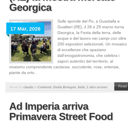
Georgica
Sulle sponde del Po, a Guastalla e
Gualtieri (RE), il 28 e 29 marzo torna
17 Mar, 2026
Georgica, la Festa della terra, delle
acque e del lavoro nei campi con oltre
200 espositori selezionati. Un mosaico
di eccellenze che spaziano
dall’enogastronomia, che celebra i
sapori autentici del territorio, al
vivaismo comprendente cactacee, succulente, rose, ortensie,
piante da orto...
Read 
Posted by
claudia
in
Continenti
,
Emilia Romagna
,
Italia
,
L'altro turismo
Ad Imperia arriva
Primavera Street Food