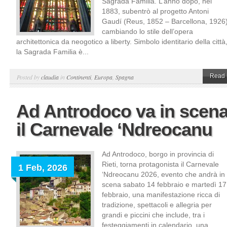
Sagrada Familia. L’anno dopo, nel
1883, subentrò al progetto Antoni
Gaudí (Reus, 1852 – Barcellona, 1926
cambiando lo stile dell’opera
architettonica da neogotico a liberty. Simbolo identitario della città
la Sagrada Familia è...
Read 
Posted by
claudia
in
Continenti
,
Europa
,
Spagna
Ad Antrodoco va in scen
il Carnevale ‘Ndreocanu
Ad Antrodoco, borgo in provincia di
Rieti, torna protagonista il Carnevale
1 Feb, 2026
‘Ndreocanu 2026, evento che andrà in
scena sabato 14 febbraio e martedì 17
febbraio, una manifestazione ricca di
tradizione, spettacoli e allegria per
grandi e piccini che include, tra i
festeggiamenti in calendario, una