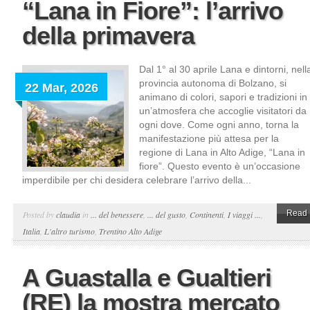
“Lana in Fiore”: l’arrivo
della primavera
Dal 1° al 30 aprile Lana e dintorni, nell
provincia autonoma di Bolzano, si
22 Mar, 2026
animano di colori, sapori e tradizioni in
un’atmosfera che accoglie visitatori da
ogni dove. Come ogni anno, torna la
manifestazione più attesa per la
regione di Lana in Alto Adige, “Lana in
fiore”. Questo evento è un’occasione
imperdibile per chi desidera celebrare l’arrivo della...
Read 
Posted by
claudia
in
... del benessere
,
... del gusto
,
Continenti
,
I viaggi ...
,
Italia
,
L'altro turismo
,
Trentino Alto Adige
A Guastalla e Gualtieri
(RE) la mostra mercato