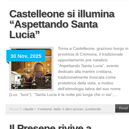
Castelleone si illumina
“Aspettando Santa
Lucia”
Torna a Castelleone, grazioso borgo in
provincia di Cremona, il tradizionale
30 Nov, 2025
appuntamento pre natalizio
“Aspettando Santa Lucia”, evento
dedicato alla martire cristiana,
tradizionalmente invocata come
protettrice della vista, a motivo
dell’etimologia latina del suo nome
(Lux, “luce”). “Santa Lucia è la notte più lunga che ci sia“,...
Read 
Posted by
claudia
in
Continenti
,
Italia
,
L'altro turismo
,
Lombardia
Il Presepe rivive a