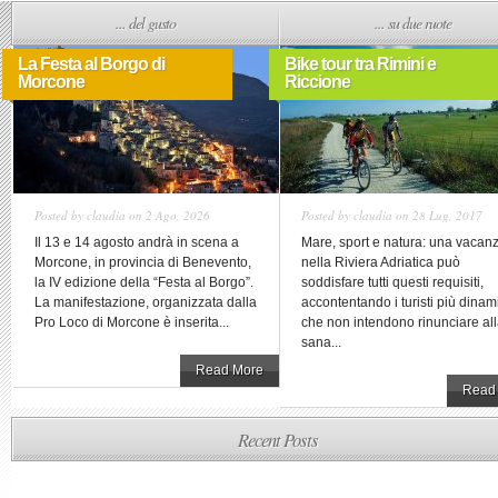
... del gusto
... su due ruote
La Festa al Borgo di
Bike tour tra Rimini e
Morcone
Riccione
Posted by
claudia
on 2 Ago, 2026
Posted by
claudia
on 28 Lug, 2017
Il 13 e 14 agosto andrà in scena a
Mare, sport e natura: una vacan
Morcone, in provincia di Benevento,
nella Riviera Adriatica può
la IV edizione della “Festa al Borgo”.
soddisfare tutti questi requisiti,
La manifestazione, organizzata dalla
accontentando i turisti più dinam
Pro Loco di Morcone è inserita...
che non intendono rinunciare al
sana...
Read More
Read
Recent Posts