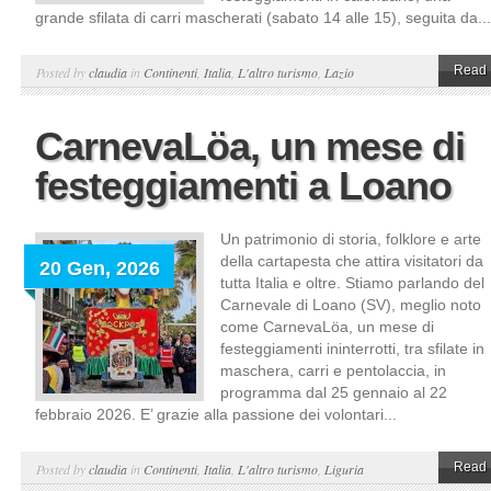
grande sfilata di carri mascherati (sabato 14 alle 15), seguita da...
Read 
Posted by
claudia
in
Continenti
,
Italia
,
L'altro turismo
,
Lazio
CarnevaLöa, un mese di
festeggiamenti a Loano
Un patrimonio di storia, folklore e arte
della cartapesta che attira visitatori da
20 Gen, 2026
tutta Italia e oltre. Stiamo parlando del
Carnevale di Loano (SV), meglio noto
come CarnevaLöa, un mese di
festeggiamenti ininterrotti, tra sfilate in
maschera, carri e pentolaccia, in
programma dal 25 gennaio al 22
febbraio 2026. E’ grazie alla passione dei volontari...
Read 
Posted by
claudia
in
Continenti
,
Italia
,
L'altro turismo
,
Liguria