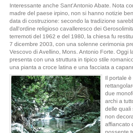
Interessante anche Sant’Antonio Abate. Nota co
madre del paese irpino, non si hanno notizie ben
data di costruzione: secondo la tradizione sarebb
dall’ordine religioso cavalleresco dei Gerosolimit
terremoti del 1962 e del 1980, la chiesa fu restitui
7 dicembre 2003, con una solenne cerimonia pres
Vescovo di Avellino, Mons. Antonio Forte. Oggi l
presenta con una struttura in tipico stile romanic
una pianta a croce latina e una facciata a capan
Il portale 
rettangolar
due monofo
archi a tut
delle quali
non decorat
affiancato
possente t