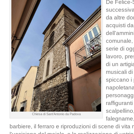
De Felice-S
successiv
da altre do
acquisti da
dell’ammin
comunale, 
serie di ogg
lavoro, pre
di un artig
musicali di
spiccano i 
napoletana,
personaggi
raffiguranti
scalpellino, 
Chiesa di Sant’Antonio da Padova
falegname,
barbiere, il ferraro e riproduzioni di scene di vita 