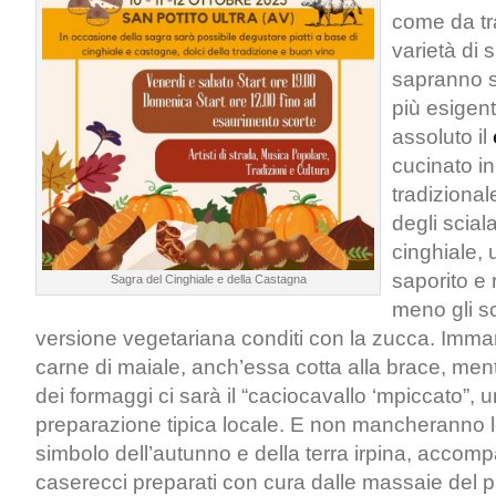
come da tr
varietà di 
sapranno so
più esigent
assoluto il
cucinato in
tradizional
degli sciala
cinghiale, 
saporito e
Sagra del Cinghiale e della Castagna
meno gli sci
versione vegetariana conditi con la zucca. Imma
carne di maiale, anch’essa cotta alla brace, ment
dei formaggi ci sarà il “caciocavallo ‘mpiccato”, 
preparazione tipica locale. E non mancheranno 
simbolo dell’autunno e della terra irpina, accom
caserecci preparati con cura dalle massaie del p