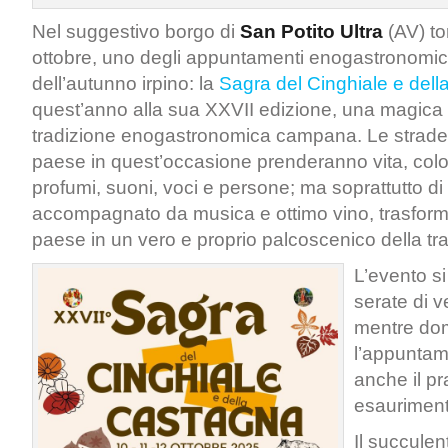
Nel suggestivo borgo di
San Potito Ultra
(AV) to
ottobre, uno degli appuntamenti enogastronomici 
dell’autunno irpino: la
Sagra del Cinghiale e del
quest’anno alla sua XXVII edizione, una magica
tradizione enogastronomica campana. Le strade 
paese in quest’occasione prenderanno vita, color
profumi, suoni, voci e persone; ma soprattutto d
accompagnato da musica e ottimo vino, trasform
paese in un vero e proprio palcoscenico della tr
L’evento si
serate di v
mentre do
l’appuntam
anche il pr
esauriment
Il succule