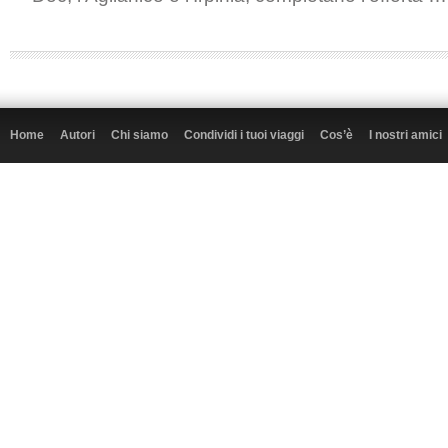
Home
Autori
Chi siamo
Condividi i tuoi viaggi
Cos’è
I nostri amici