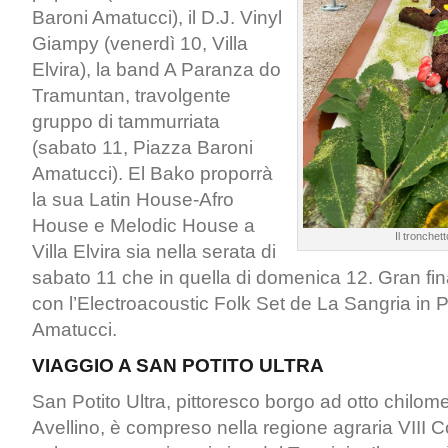
Baroni Amatucci), il D.J. Vinyl
Giampy (venerdì 10, Villa
Elvira), la band A Paranza do
Tramuntan, travolgente
gruppo di tammurriata
(sabato 11, Piazza Baroni
Amatucci). El Bako proporrà
la sua Latin House-Afro
House e Melodic House a
Il tronchet
Villa Elvira sia nella serata di
sabato 11 che in quella di domenica 12. Gran fi
con l’Electroacoustic Folk Set de La Sangria in 
Amatucci.
VIAGGIO A SAN POTITO ULTRA
San Potito Ultra, pittoresco borgo ad otto chilom
Avellino, è compreso nella regione agraria VIII Co