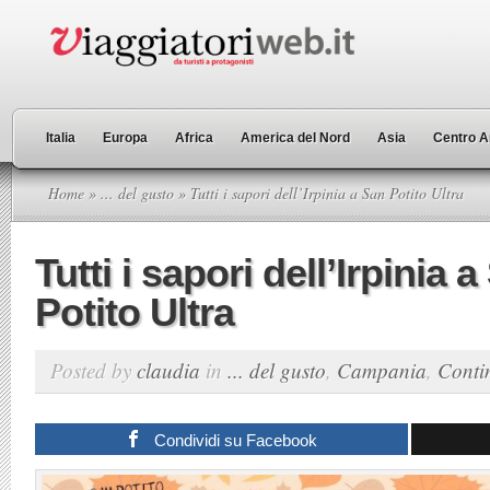
Italia
Europa
Africa
America del Nord
Asia
Centro A
Home
»
... del gusto
» Tutti i sapori dell’Irpinia a San Potito Ultra
Tutti i sapori dell’Irpinia 
Potito Ultra
Posted by
claudia
in
... del gusto
,
Campania
,
Conti
Condividi su Facebook