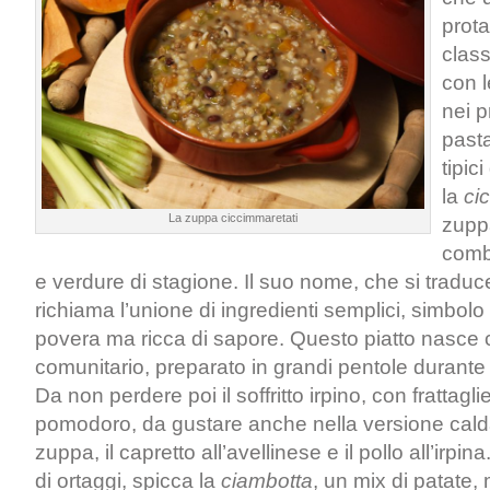
prota
class
con 
nei p
pasta
tipic
la
ci
La zuppa ciccimmaretati
zupp
comb
e verdure di stagione. Il suo nome, che si traduce 
richiama l’unione di ingredienti semplici, simbolo
povera ma ricca di sapore. Questo piatto nasce
comunitario, preparato in grandi pentole durante 
Da non perdere poi il soffritto irpino, con frattagli
pomodoro, da gustare anche nella versione calda
zuppa, il capretto all’avellinese e il pollo all’irpina
di ortaggi, spicca la
ciambotta
, un mix di patate