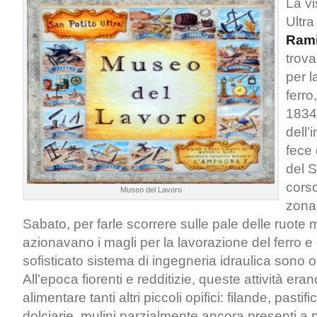
La vi
Ultra
Rami
trova
per l
ferro
1834,
dell’
fece
del S
cors
Museo del Lavoro
zona,
Sabato, per farle scorrere sulle pale delle ruote 
azionavano i magli per la lavorazione del ferro e d
sofisticato sistema di ingegneria idraulica sono og
All’epoca fiorenti e redditizie, queste attività era
alimentare tanti altri piccoli opifici: filande, pastific
dolciarie, mulini parzialmente ancora presenti a p