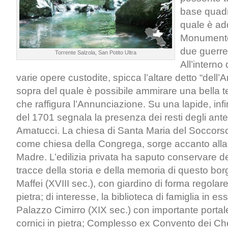
base quadr
quale è ad
Monumento 
due guerre
Torrente Salzola, San Potito Ultra
All’interno 
varie opere custodite, spicca l’altare detto “dell’A
sopra del quale è possibile ammirare una bella te
che raffigura l’Annunciazione. Su una lapide, infi
del 1701 segnala la presenza dei resti degli anten
Amatucci. La chiesa di Santa Maria del Soccors
come chiesa della Congrega, sorge accanto alla
Madre. L’edilizia privata ha saputo conservare de
tracce della storia e della memoria di questo bo
Maffei (XVIII sec.), con giardino di forma regolare 
pietra; di interesse, la biblioteca di famiglia in e
Palazzo Cimirro (XIX sec.) con importante portale
cornici in pietra; Complesso ex Convento dei Che