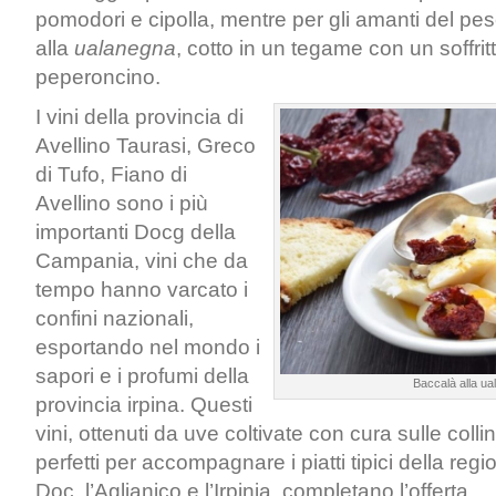
pomodori e cipolla, mentre per gli amanti del pesc
alla
ualanegna
, cotto in un tegame con un soffritt
peperoncino.
I vini della provincia di
Avellino Taurasi, Greco
di Tufo, Fiano di
Avellino sono i più
importanti Docg della
Campania, vini che da
tempo hanno varcato i
confini nazionali,
esportando nel mondo i
sapori e i profumi della
Baccalà alla u
provincia irpina. Questi
vini, ottenuti da uve coltivate con cura sulle colli
perfetti per accompagnare i piatti tipici della regio
Doc, l’Aglianico e l’Irpinia, completano l’offerta …