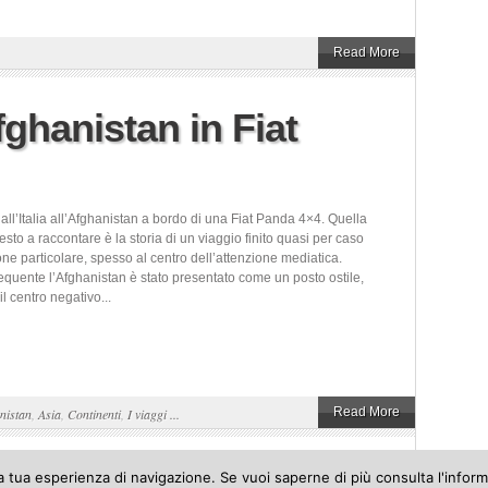
Read More
Afghanistan in Fiat
 dall’Italia all’Afghanistan a bordo di una Fiat Panda 4×4. Quella
sto a raccontare è la storia di un viaggio finito quasi per caso
ne particolare, spesso al centro dell’attenzione mediatica.
equente l’Afghanistan è stato presentato come un posto ostile,
il centro negativo...
Read More
nistan
,
Asia
,
Continenti
,
I viaggi ...
 la tua esperienza di navigazione. Se vuoi saperne di più consulta l'inform