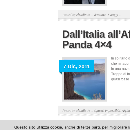
Posted by
claudia
in
... d'autore
,
I viaggi ...
Dall’Italia all’
Panda 4×4
In solitario
che mi appre
7 Dic, 2011
in una nazio
Troppo di fr
quasi fosse 
Posted by
claudia
in
... (quasi) impossibili
,
Afgha
Questo sito utilizza cookie, anche di terze parti, per migliorare