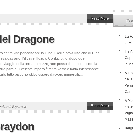
Read More
Gli u
 del Dragone
La F
di M
La Zu
ro cento vite per conosce la Cina. Così diceva uno che di Cina
Capp
eva davvero, l’illustre filosofo Confucio. Io, dopo due
di viaggio nella terra di mezzo, non posso che riconoscere la
in fe
 sue parole. Il celeste impero è tanto vasto e tanto interessante
A Fic
tarlo tutto bisognerebbe essere davvero immortali....
dell
Verg
Carm
A Mon
Read More
ntinenti
,
Reportage
natur
Vigna
Mass
Graydon
Belg