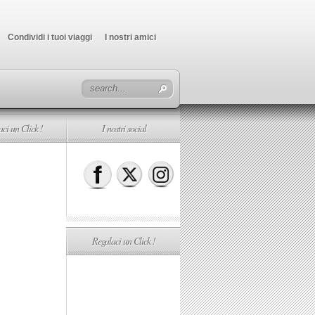
Condividi i tuoi viaggi
I nostri amici
ci un Click !
I nostri social
Regalaci un Click !