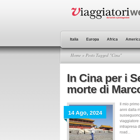
Italia
Europa
Africa
America
Home
» Posts Tagged "Cina"
In Cina per i S
morte di Marc
Il mio prim
anni dalla m
14 Ago, 2024
susseguono m
viaggiatore
intrapresa d
road...