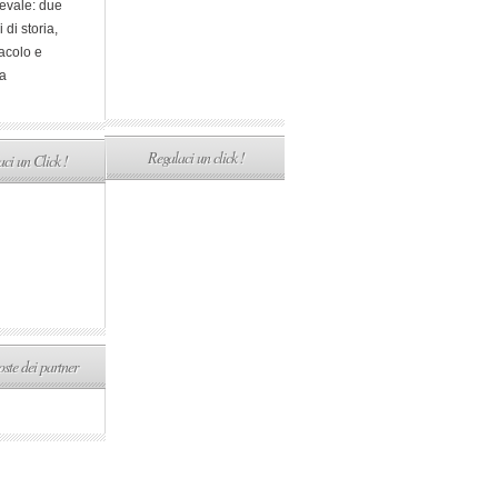
evale: due
i di storia,
acolo e
a
Regalaci un click !
ci un Click !
ste dei partner