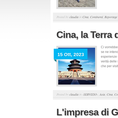
Posted by
claudia
in
Cina
,
Continenti
,
Reportage
Cina, la Terra
Ci vorrebbe
se ne intend
15 Ott, 2023
esperienze 
verità delle
che per visi
Posted by
claudia
in
-SERVIZIO-
,
Asia
,
Cina
,
Co
L'impresa di 