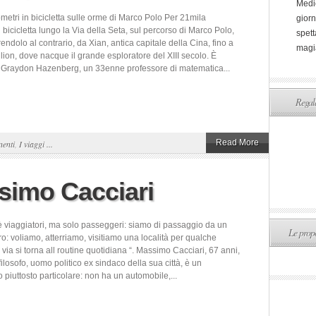
Medi
metri in bicicletta sulle orme di Marco Polo Per 21mila
giorn
n bicicletta lungo la Via della Seta, sul percorso di Marco Polo,
spett
endolo al contrario, da Xian, antica capitale della Cina, fino a
magi
lion, dove nacque il grande esploratore del XIII secolo. È
i Graydon Hazenberg, un 33enne professore di matematica...
Regala
Read More
nenti
,
I viaggi ...
ssimo Cacciari
nè viaggiatori, ma solo passeggeri: siamo di passaggio da un
Le propo
tro: voliamo, atterriamo, visitiamo una località per qualche
 via si torna all routine quotidiana “. Massimo Cacciari, 67 anni,
ilosofo, uomo politico ex sindaco della sua città, è un
piuttosto particolare: non ha un automobile,...