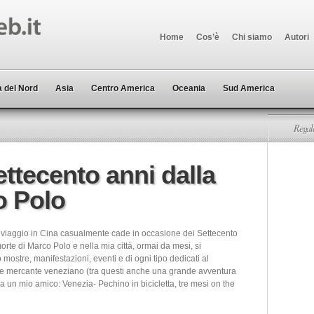
Home
Cos’è
Chi siamo
Autori
 del Nord
Asia
Centro America
Oceania
Sud America
Regala
ettecento anni dalla
o Polo
o viaggio in Cina casualmente cade in occasione dei Settecento
orte di Marco Polo e nella mia città, ormai da mesi, si
ostre, manifestazioni, eventi e di ogni tipo dedicati al
 e mercante veneziano (tra questi anche una grande avventura
a un mio amico: Venezia- Pechino in bicicletta, tre mesi on the