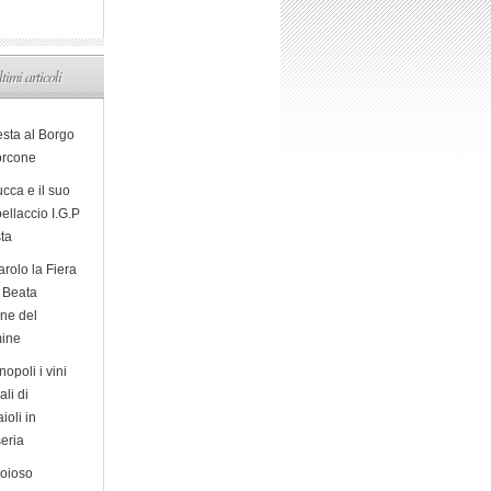
ltimi articoli
esta al Borgo
orcone
cca e il suo
ellaccio I.G.P
sta
arolo la Fiera
a Beata
ine del
ine
opoli i vini
ali di
ioli in
eria
ioioso