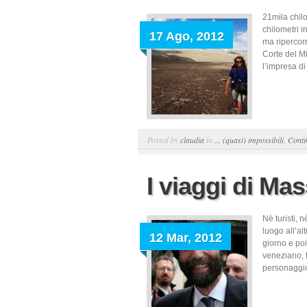
21mila chilo
chilometri i
17 Ago, 2012
ma ripercorr
Corte del Mi
l’impresa d
Posted by
claudia
in
... (quasi) impossibili
,
Conti
I viaggi di Ma
Nè turisti, 
luogo all’al
12 Mar, 2012
giorno e poi
veneziano, f
personaggio 