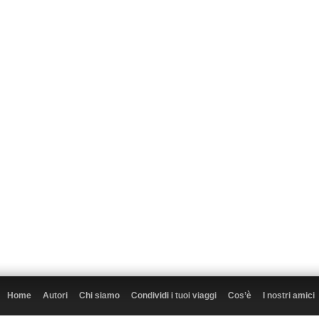
Home
Autori
Chi siamo
Condividi i tuoi viaggi
Cos’è
I nostri amici