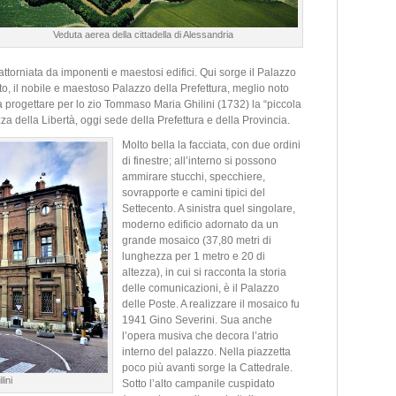
Veduta aerea della cittadella di Alessandria
 attorniata da imponenti e maestosi edifici. Qui sorge il Palazzo
ato, il nobile e maestoso Palazzo della Prefettura, meglio noto
a progettare per lo zio Tommaso Maria Ghilini (1732) la “piccola
zza della Libertà, oggi sede della Prefettura e della Provincia.
Molto bella la facciata, con due ordini
di finestre; all’interno si possono
ammirare stucchi, specchiere,
sovrapporte e camini tipici del
Settecento. A sinistra quel singolare,
moderno edificio adornato da un
grande mosaico (37,80 metri di
lunghezza per 1 metro e 20 di
altezza), in cui si racconta la storia
delle comunicazioni, è il Palazzo
delle Poste. A realizzare il mosaico fu
1941 Gino Severini. Sua anche
l’opera musiva che decora l’atrio
interno del palazzo. Nella piazzetta
poco più avanti sorge la Cattedrale.
ini
Sotto l’alto campanile cuspidato