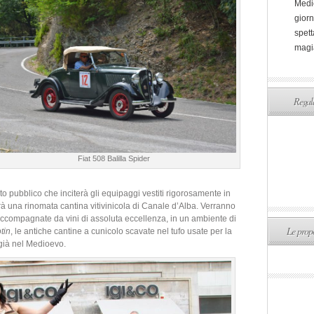
Medi
giorn
spett
magi
Regala
Fiat 508 Balilla Spider
lto pubblico che inciterà gli equipaggi vestiti rigorosamente in
rà una rinomata cantina vitivinicola di Canale d’Alba. Verranno
accompagnate da vini di assoluta eccellenza, in un ambiente di
Le propo
tin
, le antiche cantine a cunicolo scavate nel tufo usate per la
 già nel Medioevo.