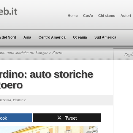
Home
Cos’è
Chi siamo
Autori
 del Nord
Asia
Centro America
Oceania
Sud America
o: auto storiche tra Langhe e Roero
Regala
dino: auto storiche
Roero
 turismo
,
Piemonte
book
Tweet