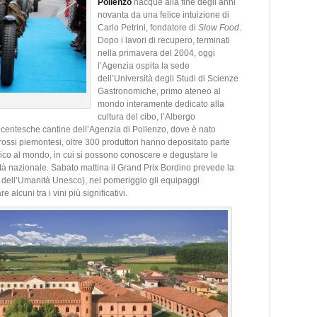
Pollenzo
nacque alla fine degli anni
novanta da una felice intuizione di
Carlo Petrini, fondatore di
Slow Food
.
Dopo i lavori di recupero, terminati
nella primavera del 2004, oggi
l’Agenzia ospita la sede
dell’Università degli Studi di Scienze
Gastronomiche, primo ateneo al
mondo interamente dedicato alla
cultura del cibo, l’Albergo
tocentesche cantine dell’Agenzia di Pollenzo, dove è nato
 rossi piemontesi, oltre 300 produttori hanno depositato parte
o unico al mondo, in cui si possono conoscere e degustare le
altà nazionale. Sabato mattina il Grand Prix Bordino prevede la
o dell’Umanità Unesco), nel pomeriggio gli equipaggi
alcuni tra i vini più significativi.