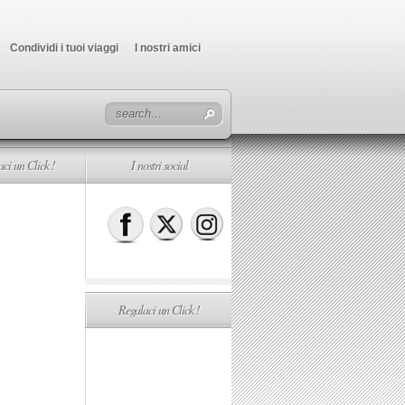
Condividi i tuoi viaggi
I nostri amici
ci un Click !
I nostri social
Regalaci un Click !