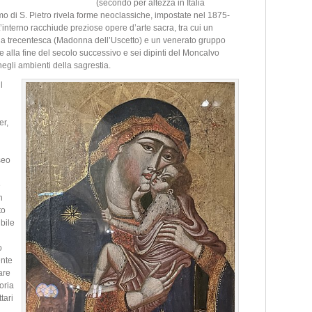
(secondo per altezza in Italia
o di S. Pietro rivela forme neoclassiche, impostate nel 1875-
interno racchiude preziose opere d’arte sacra, tra cui un
ola trecentesca (Madonna dell’Uscetto) e un venerato gruppo
e alla fine del secolo successivo e sei dipinti del Moncalvo
egli ambienti della sagrestia.
l
er,
seo
e
n
to
bile
o
ente
are
oria
tari
l