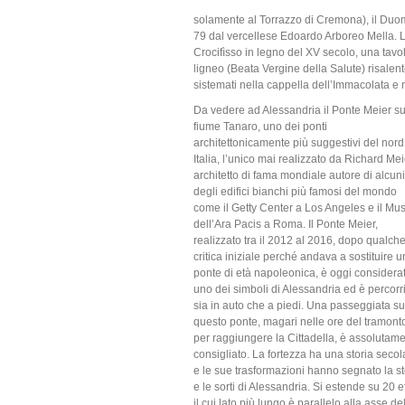
solamente al Torrazzo di Cremona), il Duom
79 dal vercellese Edoardo Arboreo Mella. L’
Crocifìsso in legno del XV secolo, una tav
ligneo (Beata Vergine della Salute) risalent
sistemati nella cappella dell’Immacolata e n
Da vedere ad Alessandria il Ponte Meier su
fiume Tanaro, uno dei ponti
architettonicamente più suggestivi del nord
Italia, l’unico mai realizzato da Richard Mei
architetto di fama mondiale autore di alcuni
degli edifici bianchi più famosi del mondo
come il Getty Center a Los Angeles e il Mu
dell’Ara Pacis a Roma. Il Ponte Meier,
realizzato tra il 2012 al 2016, dopo qualch
critica iniziale perché andava a sostituire u
ponte di età napoleonica, è oggi considera
uno dei simboli di Alessandria ed è percorri
sia in auto che a piedi. Una passeggiata su
questo ponte, magari nelle ore del tramont
per raggiungere la Cittadella, è assolutam
consigliato. La fortezza ha una storia secol
e le sue trasformazioni hanno segnato la st
e le sorti di Alessandria. Si estende su 20 et
il cui lato più lungo è parallelo alla asse de