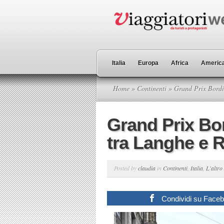
Italia
Europa
Africa
America
Home
»
Continenti
» Grand Prix Bordin
Grand Prix Bor
tra Langhe e 
Posted by
claudia
in
Continenti
,
Italia
,
L'altro
Condividi su Face