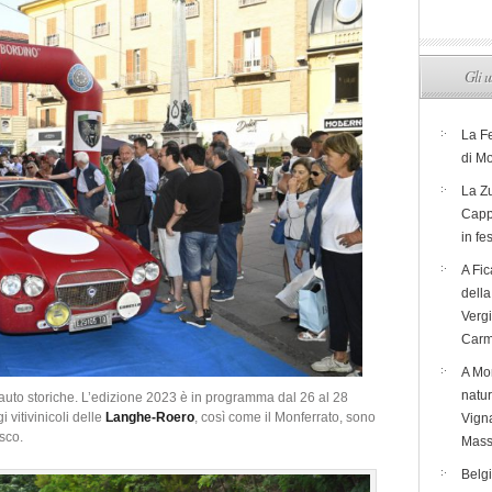
Gli u
La F
di M
La Zu
Capp
in fe
A Fic
dell
Verg
Carm
A Mon
natur
auto storiche. L’edizione 2023 è in programma dal 26 al 28
 vitivinicoli delle
Langhe-Roero
, così come il Monferrato, sono
Vigna
sco.
Mass
Belg