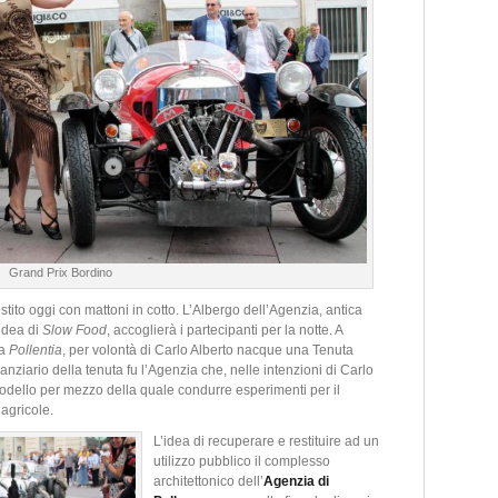
Grand Prix Bordino
tito oggi con mattoni in cotto. L’Albergo dell’Agenzia, antica
idea di
Slow Food
, accoglierà i partecipanti per la notte. A
na
Pollentia
, per volontà di Carlo Alberto nacque una Tenuta
nziario della tenuta fu l’Agenzia che, nelle intenzioni di Carlo
dello per mezzo della quale condurre esperimenti per il
 agricole.
L’idea di recuperare e restituire ad un
utilizzo pubblico il complesso
architettonico dell’
Agenzia di