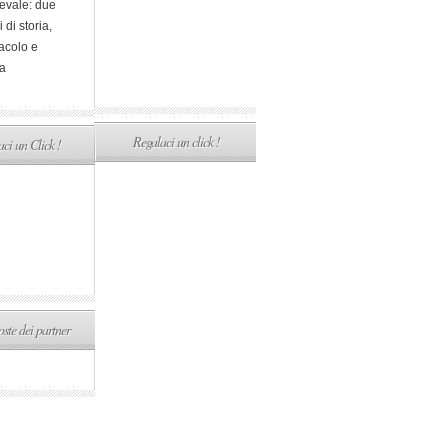
evale: due
i di storia,
acolo e
a
Regalaci un click !
ci un Click !
ste dei partner