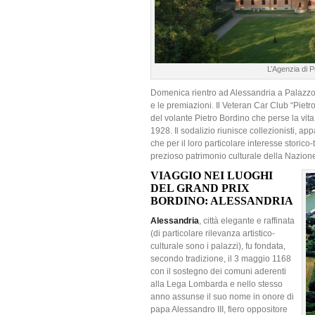
L’Agenzia di P
Domenica rientro ad Alessandria a Palazzo 
e le premiazioni. Il Veteran Car Club “Piet
del volante Pietro Bordino che perse la vita
1928. Il sodalizio riunisce collezionisti, ap
che per il loro particolare interesse storic
prezioso patrimonio culturale della Nazion
VIAGGIO NEI LUOGHI
DEL GRAND PRIX
BORDINO: ALESSANDRIA
Alessandria
, città elegante e raffinata
(di particolare rilevanza artistico-
culturale sono i palazzi), fu fondata,
secondo tradizione, il 3 maggio 1168
con il sostegno dei comuni aderenti
alla Lega Lombarda e nello stesso
anno assunse il suo nome in onore di
papa Alessandro III, fiero oppositore