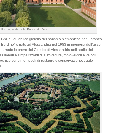
ollenzo, sede della Banca del Vino
Ghilini, autentico gioiello del barocco piemontese per il pranzo
ro Bordino” è nato ad Alessandria nel 1983 in memoria dell’asso
 durante le prove del Circuito di Alessandria nell’aprile del
passionati e simpatizzanti di autovetture, motoveicoli e veicoli
o-tecnico sono meritevoli di restauro e conservazione, quale
e.