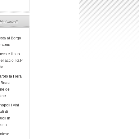
ltimi articoli
esta al Borgo
orcone
cca e il suo
ellaccio I.G.P
sta
arolo la Fiera
a Beata
ine del
ine
opoli i vini
ali di
ioli in
eria
ioioso