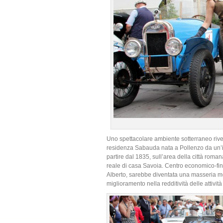
Uno spettacolare ambiente sotterraneo rives
residenza Sabauda nata a Pollenzo da un’
partire dal 1835, sull’area della città roma
reale di casa Savoia. Centro economico-fina
Alberto, sarebbe diventata una masseria mo
miglioramento nella redditività delle attività