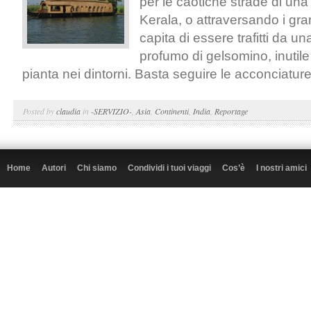
per le caotiche strade di una 
Kerala, o attraversando i grand
capita di essere trafitti da un
profumo di gelsomino, inutil
pianta nei dintorni. Basta seguire le acconciature.
Posted by
claudia
in
-SERVIZIO-
,
Asia
,
Continenti
,
India
,
Reportage
Home
Autori
Chi siamo
Condividi i tuoi viaggi
Cos’è
I nostri amici