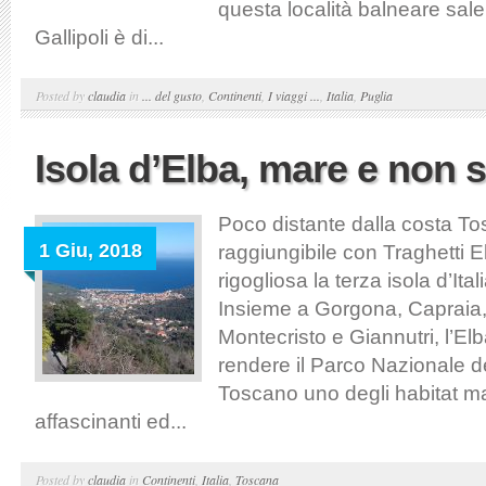
questa località balneare sale
Gallipoli è di...
Posted by
claudia
in
... del gusto
,
Continenti
,
I viaggi ...
,
Italia
,
Puglia
Isola d’Elba, mare e non 
Poco distante dalla costa To
1 Giu, 2018
raggiungibile con Traghetti 
rigogliosa la terza isola d’Itali
Insieme a Gorgona, Capraia, 
Montecristo e Giannutri, l’El
rendere il Parco Nazionale d
Toscano uno degli habitat ma
affascinanti ed...
Posted by
claudia
in
Continenti
,
Italia
,
Toscana