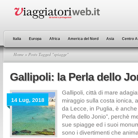
Italia
Europa
Africa
America del Nord
Asia
Centro A
Home
» Posts Tagged "spiagge"
Gallipoli: la Perla dello J
Gallipoli, città di mare adag
14 Lug, 2018
miraggio sulla costa ionica, a
da Lecce, in Puglia, è anche
Perla dello Jonio”, perchè m
sue spiagge ed i suoi monumen
sono i divertimenti che anima