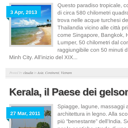
Questo paradiso tropicale, c
3 Apr, 2013
di circa 580 chilometri quadra
trova nelle acque turchesi de
Thailandia vicino alle città pri
come Singapore, Bangkok, 
Lumper, 50 chilometri dal con
raggiungibile con 50 minuti 
Minh City. All’inizio del XIX...
Posted by
claudia
in
Asia
,
Continenti
,
Vietnam
Kerala, il Paese dei gelso
Spiagge, lagune, massaggi a
27 Mar, 2011
architettura in legno. Alla sc
più “benestante” dell’India.