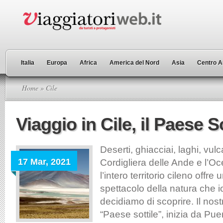
Italia
Europa
Africa
America del Nord
Asia
Centro A
Home
» Cile
Viaggio in Cile, il Paese So
Deserti, ghiacciai, laghi, vulc
17 Mar, 2021
Cordigliera delle Ande e l’Oc
l’intero territorio cileno offr
spettacolo della natura che 
decidiamo di scoprire. Il nost
“Paese sottile”, inizia da Pue