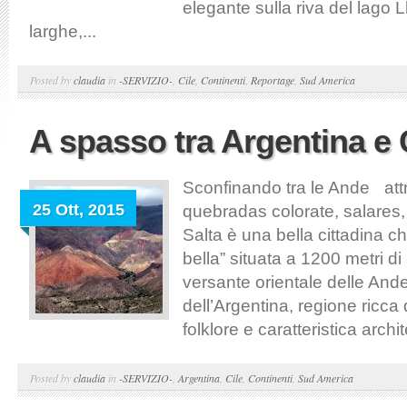
elegante sulla riva del lago 
larghe,...
Posted by
claudia
in
-SERVIZIO-
,
Cile
,
Continenti
,
Reportage
,
Sud America
A spasso tra Argentina e 
Sconfinando tra le Ande at
25 Ott, 2015
quebradas colorate, salares,
Salta è una bella cittadina ch
bella” situata a 1200 metri di 
versante orientale delle And
dell’Argentina, regione ricca d
folklore e caratteristica archit
Posted by
claudia
in
-SERVIZIO-
,
Argentina
,
Cile
,
Continenti
,
Sud America