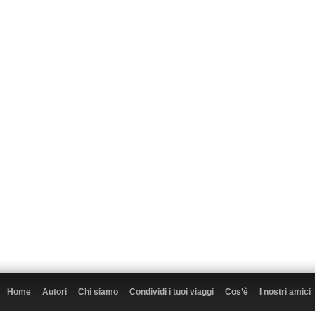
Home
Autori
Chi siamo
Condividi i tuoi viaggi
Cos’è
I nostri amici