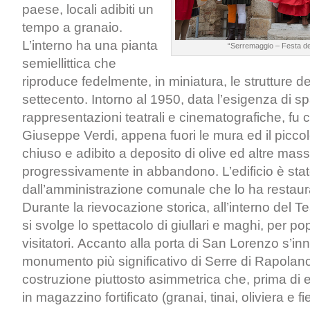
paese, locali adibiti un
tempo a granaio.
L’interno ha una pianta
“Serremaggio – Festa de
semiellittica che
riproduce fedelmente, in miniatura, le strutture dei
settecento. Intorno al 1950, data l’esigenza di sp
rappresentazioni teatrali e cinematografiche, fu co
Giuseppe Verdi, appena fuori le mura ed il picco
chiuso e adibito a deposito di olive ed altre mas
progressivamente in abbandono. L’edificio è stato
dall’amministrazione comunale che lo ha restaura
Durante la rievocazione storica, all’interno del Te
si svolge lo spettacolo di giullari e maghi, per pop
visitatori. Accanto alla porta di San Lorenzo s’inn
monumento più significativo di Serre di Rapolan
costruzione piuttosto asimmetrica che, prima di 
in magazzino fortificato (granai, tinai, oliviera e fi