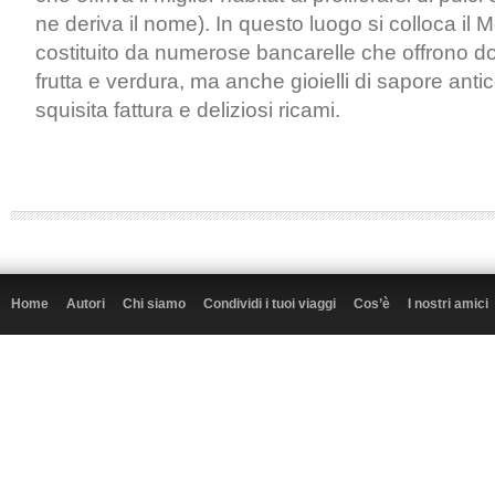
ne deriva il nome). In questo luogo si colloca il
costituito da numerose bancarelle che offrono dolc
frutta e verdura, ma anche gioielli di sapore anti
squisita fattura e deliziosi ricami.
Home
Autori
Chi siamo
Condividi i tuoi viaggi
Cos’è
I nostri amici