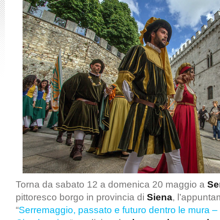
Torna da sabato 12 a domenica 20 maggio a
Ser
pittoresco borgo in provincia di
Siena
, l’appunt
“
Serremaggio, passato e futuro dentro le mura – 