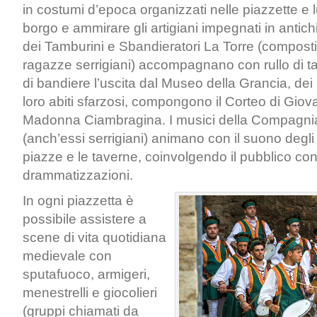
in costumi d’epoca organizzati nelle piazzette e l
borgo e ammirare gli artigiani impegnati in antichi
dei Tamburini e Sbandieratori La Torre (composti
ragazze serrigiani) accompagnano con rullo di t
di bandiere l’uscita dal Museo della Grancia, dei 
loro abiti sfarzosi, compongono il Corteo di Giov
Madonna Ciambragina. I musici della Compagni
(anch’essi serrigiani) animano con il suono degli 
piazze e le taverne, coinvolgendo il pubblico co
drammatizzazioni.
In ogni piazzetta è
possibile assistere a
scene di vita quotidiana
medievale con
sputafuoco, armigeri,
menestrelli e giocolieri
(gruppi chiamati da