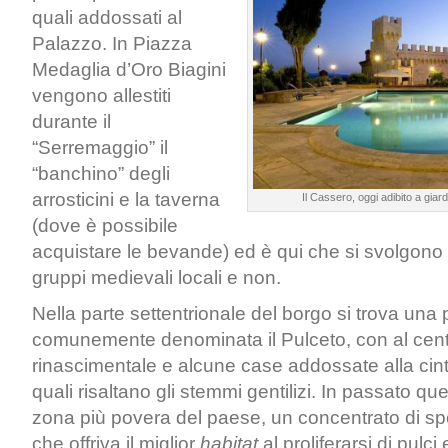
quali addossati al
Palazzo. In Piazza
Medaglia d’Oro Biagini
vengono allestiti
durante il
“Serremaggio” il
“banchino” degli
arrosticini e la taverna
Il Cassero, oggi adibito a giar
(dove è possibile
acquistare le bevande) ed è qui che si svolgono g
gruppi medievali locali e non.
Nella parte settentrionale del borgo si trova una
comunemente denominata il Pulceto, con al cen
rinascimentale e alcune case addossate alla cint
quali risaltano gli stemmi gentilizi. In passato que
zona più povera del paese, un concentrato di sp
che offriva il miglior
habitat
al proliferarsi di pulci