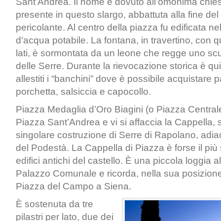
Sant’Andrea. Il nome è dovuto all’omonima chie
presente in questo slargo, abbattuta alla fine de
pericolante. Al centro della piazza fu edificata n
d’acqua potabile. La fontana, in travertino, con q
lati, è sormontata da un leone che regge uno s
delle Serre. Durante la rievocazione storica è q
allestiti i “banchini” dove è possibile acquistare 
porchetta, salsiccia e capocollo.
Piazza Medaglia d’Oro Biagini (o Piazza Central
Piazza Sant’Andrea e vi si affaccia la Cappella,
singolare costruzione di Serre di Rapolano, adi
del Podestà. La Cappella di Piazza è forse il più 
edifici antichi del castello. È una piccola loggia a
Palazzo Comunale e ricorda, nella sua posizione,
Piazza del Campo a Siena.
È sostenuta da tre
pilastri per lato, due dei