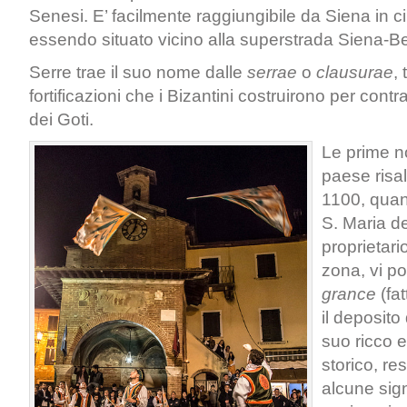
Senesi. E’ facilmente raggiungibile da Siena in c
essendo situato vicino alla superstrada Siena-Bet
Serre trae il suo nome dalle
serrae
o
clausurae
, 
fortificazioni che i Bizantini costruirono per cont
dei Goti.
Le prime no
paese risal
1100, quan
S. Maria de
proprietario
zona, vi p
grance
(fat
il deposito 
suo ricco e
storico, re
alcune sign