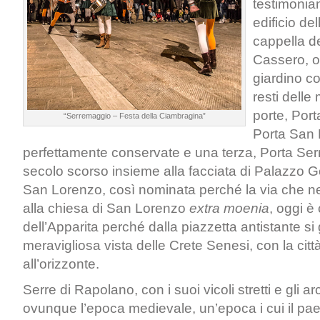
testimonia
edificio de
cappella de
Cassero, o
giardino co
resti dell
porte, Por
“Serremaggio – Festa della Ciambragina”
Porta San 
perfettamente conservate e una terza, Porta Serra
secolo scorso insieme alla facciata di Palazzo Go
San Lorenzo, così nominata perché la via che 
alla chiesa di San Lorenzo
extra moenia
, oggi è
dell’Apparita perché dalla piazzetta antistante si
meravigliosa vista delle Crete Senesi, con la citt
all’orizzonte.
Serre di Rapolano, con i suoi vicoli stretti e gli ar
ovunque l’epoca medievale, un’epoca i cui il p