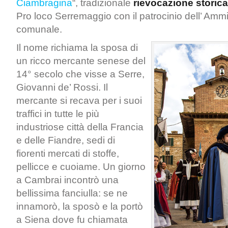
Ciambragina
“, tradizionale
rievocazione storica
Pro loco Serremaggio con il patrocinio dell’ Amm
comunale.
Il nome richiama la sposa di
un ricco mercante senese del
14° secolo che visse a Serre,
Giovanni de’ Rossi. Il
mercante si recava per i suoi
traffici in tutte le più
industriose città della Francia
e delle Fiandre, sedi di
fiorenti mercati di stoffe,
pellicce e cuoiame. Un giorno
a Cambrai incontrò una
bellissima fanciulla: se ne
innamorò, la sposò e la portò
a Siena dove fu chiamata