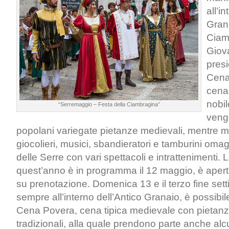
all’i
Gran
Ciam
Giov
pres
Cena 
cena 
nobil
“Serremaggio – Festa della Ciambragina”
veng
popolani variegate pietanze medievali, mentre ma
giocolieri, musici, sbandieratori e tamburini omag
delle Serre con vari spettacoli e intrattenimenti.
quest’anno è in programma il 12 maggio, è apert
su prenotazione. Domenica 13 e il terzo fine set
sempre all’interno dell’Antico Granaio, è possibil
Cena Povera, cena tipica medievale con pietan
tradizionali, alla quale prendono parte anche alcu