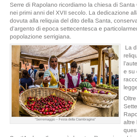
Serre di Rapolano ricordiamo la chiesa di Santa 
nei primi anni del XVII secolo. La dedicazione a
dovuta alla reliquia del dito della Santa, conserv
d’argento di epoca settecentesca e particolarmen
popolazione serrigiana.
La da
reliq
l’aut
e su 
racc
legg
Oltr
Sette
Rapo
“Serremaggio – Festa della Ciambragina”
altre
ques