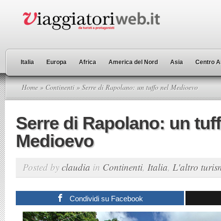
Italia
Europa
Africa
America del Nord
Asia
Centro A
Home
»
Continenti
» Serre di Rapolano: un tuffo nel Medioevo
Serre di Rapolano: un tuff
Medioevo
Posted by
claudia
in
Continenti
,
Italia
,
L'altro turi
Condividi su Facebook