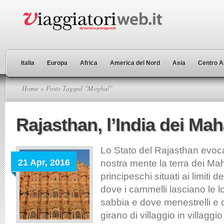
Italia
Europa
Africa
America del Nord
Asia
Centro A
Home
» Posts Tagged "Moghul"
Rajasthan, l’India dei Mah
Lo Stato del Rajasthan evoc
21 Apr, 2016
nostra mente la terra dei Mah
principeschi situati ai limiti d
dove i cammelli lasciano le l
sabbia e dove menestrelli e 
girano di villaggio in villagg