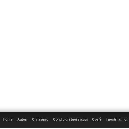
Home
Autori
Chi siamo
Condividi i tuoi viaggi
Cos’è
I nostri amici