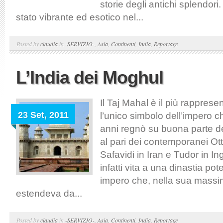
storie degli antichi splendori
stato vibrante ed esotico nel...
Posted by
claudia
in
-SERVIZIO-
,
Asia
,
Continenti
,
India
,
Reportage
L’India dei Moghul
Il Taj Mahal è il più rappres
23 Set, 2011
l’unico simbolo dell’impero c
anni regnò su buona parte del
al pari dei contemporanei Ot
Safavidi in Iran e Tudor in In
infatti vita a una dinastia pot
impero che, nella sua massi
estendeva da...
Posted by
claudia
in
-SERVIZIO-
,
Asia
,
Continenti
,
India
,
Reportage