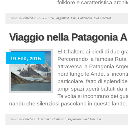
folklore e caratteristica archit
Posted by
claudia
in
-SERVIZIO-
,
Argentina
,
Cile
,
Continenti
,
Sud America
Viaggio nella Patagonia A
El Chalten: ai piedi di due 
19 Feb, 2015
Percorrendo la famosa Ruta 
attraversa la Patagonia Arge
nord lungo le Ande, si incon
particolare, fatto di splendi
ampi spazi aperti battuti da i
Talvolta si incontrano dei g
nandù che silenziosi pascolano in queste lande..
Posted by
claudia
in
Argentina
,
Continenti
,
Reportage
,
Sud America