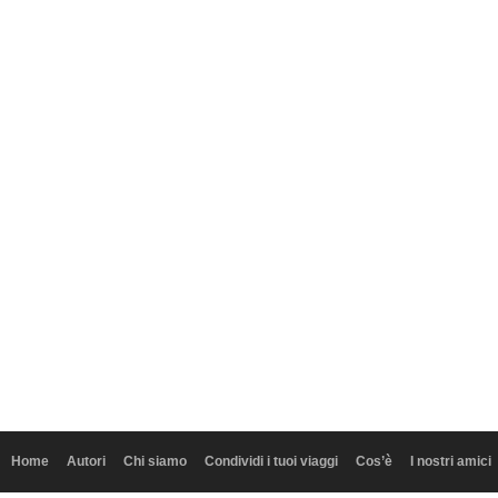
Home
Autori
Chi siamo
Condividi i tuoi viaggi
Cos’è
I nostri amici