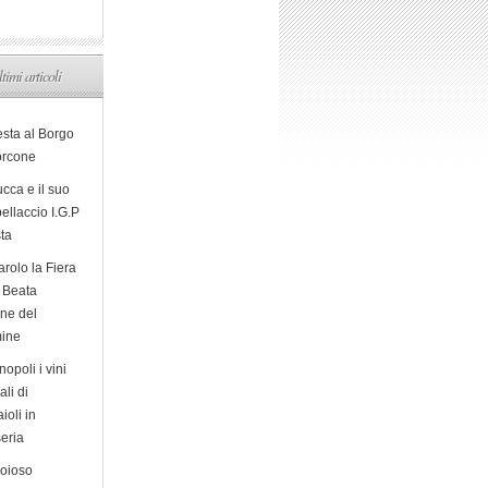
ltimi articoli
esta al Borgo
orcone
cca e il suo
ellaccio I.G.P
sta
arolo la Fiera
a Beata
ine del
ine
opoli i vini
ali di
ioli in
eria
ioioso