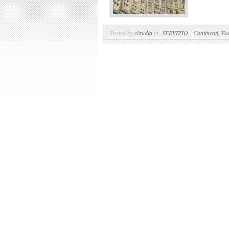
Posted by
claudia
in
-SERVIZIO-
,
Continenti
,
Eu