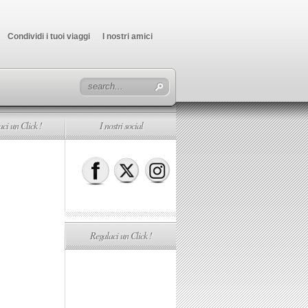
Condividi i tuoi viaggi
I nostri amici
ci un Click !
I nostri social
Regalaci un Click !