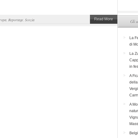
Read More
ropa
,
Reportage
,
Scozia
Gli u
La F
di M
La Zu
Capp
in fe
A Fic
dell
Verg
Carm
A Mon
natur
Vigna
Mass
Belg