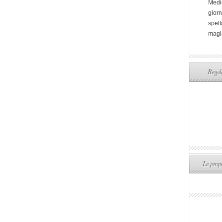
Medi
giorn
spett
magi
Regala
Le propo