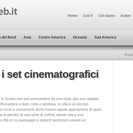
Home
Cos’è
Chi siamo
Autori
 del Nord
Asia
Centro America
Oceania
Sud America
"
Regala
 set cinematografici
in Scozia non può prescindere da una visita alla sua capitale,
omantica e dark, colta e spiritosa, la città è un piccolo
suoi vicoli e monumenti storici hanno saputo appropriarsi di spazi
o le pendici di una serie di colline, dando vita a una
ca città in cui paesaggio e palazzi sembrano essere un...