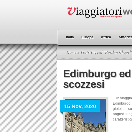
Italia
Europa
Africa
America
Home
» Posts Tagged "Rosslyn Chapel
Edimburgo ed i
scozzesi
Un viaggio 
Edimburgo. R
15 Nov, 2020
gioiello. I 
angusti lung
caratteristi