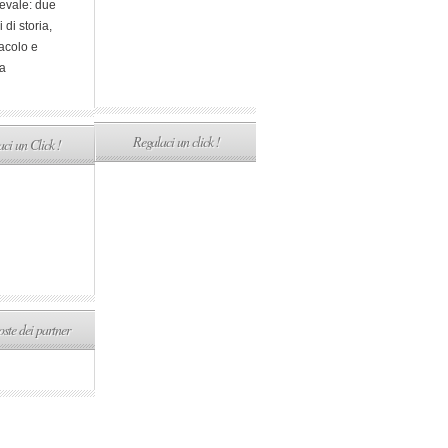
evale: due
i di storia,
acolo e
a
Regalaci un click !
ci un Click !
ste dei partner