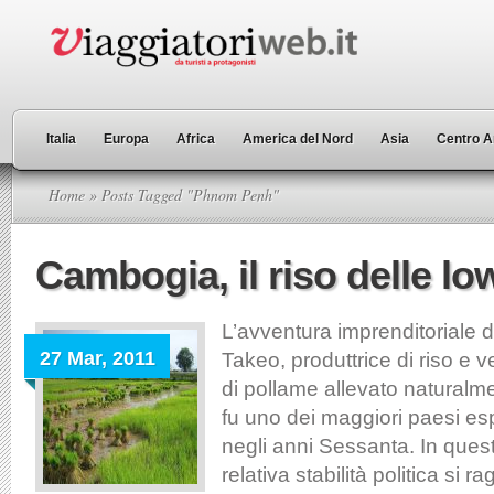
Italia
Europa
Africa
America del Nord
Asia
Centro A
Home
» Posts Tagged "Phnom Penh"
Cambogia, il riso delle l
L’avventura imprenditoriale d
27 Mar, 2011
Takeo, produttrice di riso e 
di pollame allevato natural
fu uno dei maggiori paesi espo
negli anni Sessanta. In ques
relativa stabilità politica si r