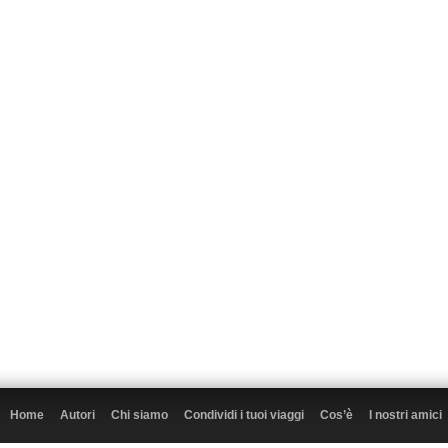
Home
Autori
Chi siamo
Condividi i tuoi viaggi
Cos’è
I nostri amici