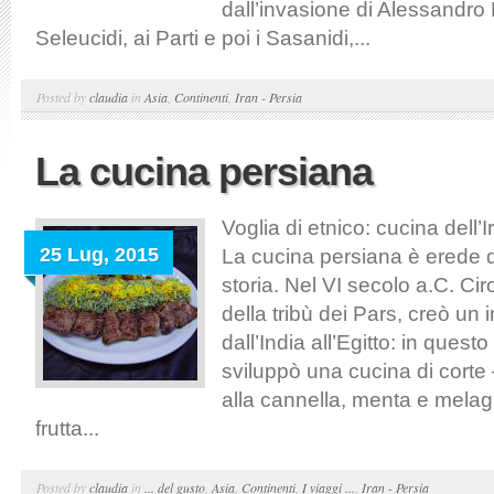
dall’invasione di Alessandro
Seleucidi, ai Parti e poi i Sasanidi,...
Posted by
claudia
in
Asia
,
Continenti
,
Iran - Persia
La cucina persiana
Voglia di etnico: cucina dell’I
25 Lug, 2015
La cucina persiana è erede d
storia. Nel VI secolo a.C. Ci
della tribù dei Pars, creò un
dall’India all’Egitto: in questo 
sviluppò una cucina di corte 
alla cannella, menta e melag
frutta...
Posted by
claudia
in
... del gusto
,
Asia
,
Continenti
,
I viaggi ...
,
Iran - Persia