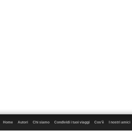
Home
Autori
Chi siamo
Condividi i tuoi viaggi
Cos’è
I nostri amici