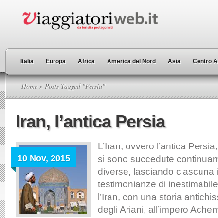
Italia
Europa
Africa
America del Nord
Asia
Centro A
Home
» Posts Tagged "Persia"
Iran, l’antica Persia
L’Iran, ovvero l’antica Persia
10 Nov, 2015
si sono succedute continuame
diverse, lasciando ciascuna 
testimonianze di inestimabil
l’Iran, con una storia antichi
degli Ariani, all’impero Ache