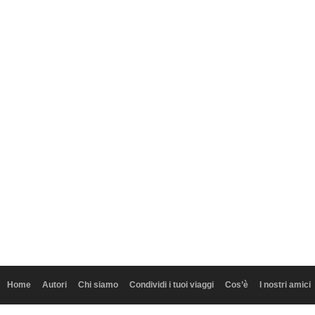
Home
Autori
Chi siamo
Condividi i tuoi viaggi
Cos’è
I nostri amici