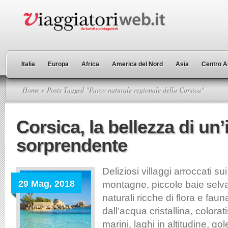
Italia
Europa
Africa
America del Nord
Asia
Centro A
Home
» Posts Tagged "Parco naturale regionale della Corsica"
Corsica, la bellezza di un’
sorprendente
Deliziosi villaggi arroccati sui
29 Mag, 2018
montagne, piccole baie selva
naturali ricche di flora e fau
dall’acqua cristallina, colorat
marini, laghi in altitudine, go