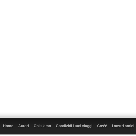
Home
Autori
Chi siamo
Condividi i tuoi viaggi
Cos’è
I nostri amici