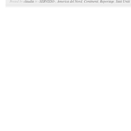
Posted by
claudia
in
-SERVIZIO-
,
America del Nord
,
Continenti
,
Reportage
,
Stati Uniti