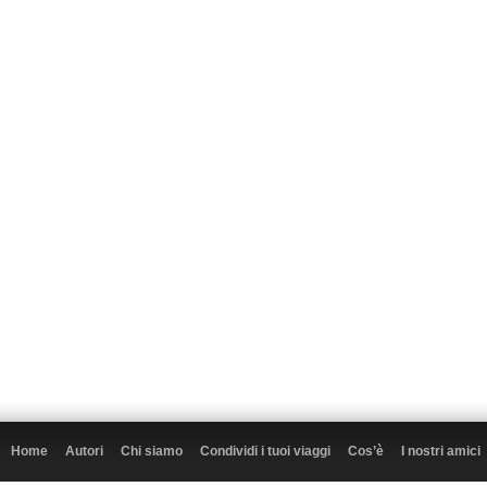
Home
Autori
Chi siamo
Condividi i tuoi viaggi
Cos’è
I nostri amici