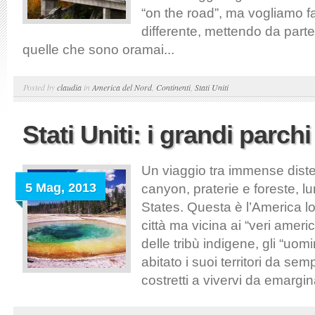
“on the road”, ma vogliamo f
differente, mettendo da parte 
quelle che sono oramai...
Posted by
claudia
in
America del Nord
,
Continenti
,
Stati Uniti
Stati Uniti: i grandi parchi
Un viaggio tra immense diste
5 Mag, 2013
canyon, praterie e foreste, lu
States. Questa è l’America l
città ma vicina ai “veri ameri
delle tribù indigene, gli “uom
abitato i suoi territori da se
costretti a vivervi da emarginat