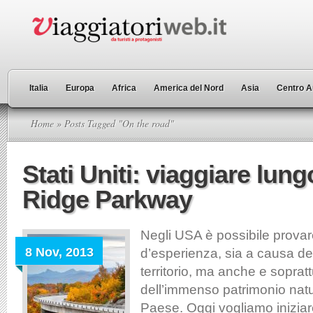
Italia
Europa
Africa
America del Nord
Asia
Centro A
Home
» Posts Tagged "On the road"
Stati Uniti: viaggiare lung
Ridge Parkway
Negli USA è possibile provar
8 Nov, 2013
d’esperienza, sia a causa del
territorio, ma anche e sopratt
dell’immenso patrimonio natur
Paese. Oggi vogliamo iniziare