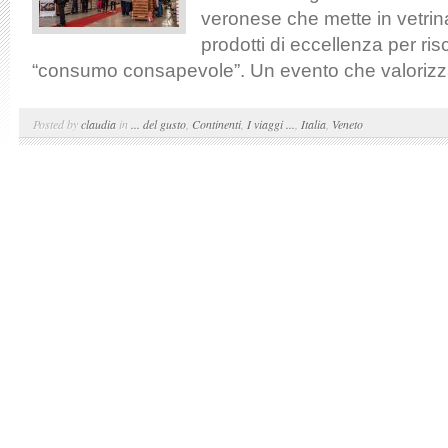
veronese che mette in vetri
prodotti di eccellenza per ris
“consumo consapevole”. Un evento che valorizza
Posted by
claudia
in
... del gusto
,
Continenti
,
I viaggi ...
,
Italia
,
Veneto