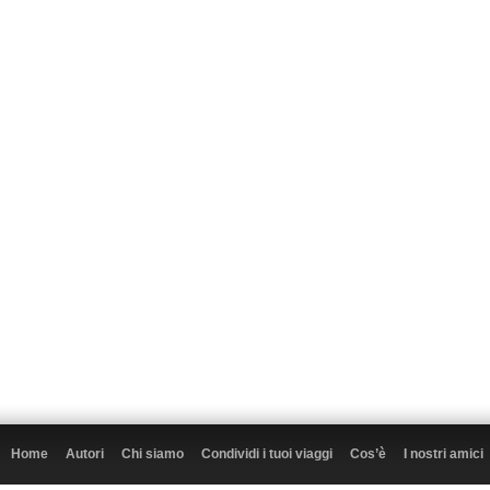
Home
Autori
Chi siamo
Condividi i tuoi viaggi
Cos’è
I nostri amici