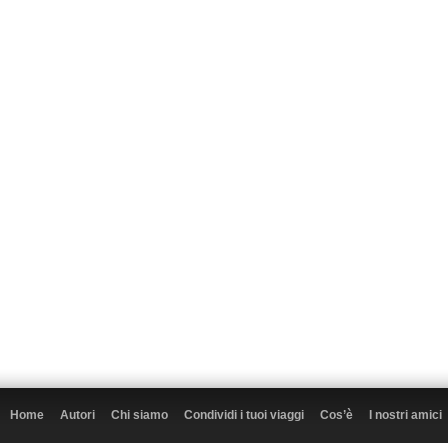
Home
Autori
Chi siamo
Condividi i tuoi viaggi
Cos’è
I nostri amici