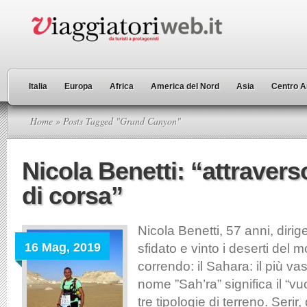
Italia
Europa
Africa
America del Nord
Asia
Centro A
Home
» Posts Tagged "Grand Canyon"
Nicola Benetti: “attraverso
di corsa”
Nicola Benetti, 57 anni, diri
16 Mag, 2019
sfidato e vinto i deserti del
correndo: il Sahara: il più va
nome ”Sah’ra” significa il “vuo
tre tipologie di terreno. Serir,