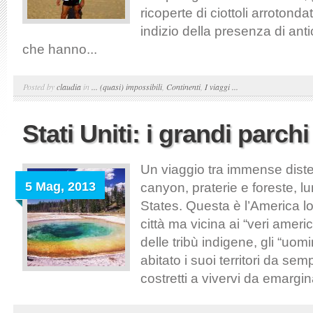
ricoperte di ciottoli arrotonda
indizio della presenza di ant
che hanno...
Posted by
claudia
in
... (quasi) impossibili
,
Continenti
,
I viaggi ...
Stati Uniti: i grandi parchi
Un viaggio tra immense diste
5 Mag, 2013
canyon, praterie e foreste, lu
States. Questa è l’America l
città ma vicina ai “veri ameri
delle tribù indigene, gli “uom
abitato i suoi territori da se
costretti a vivervi da emarginat