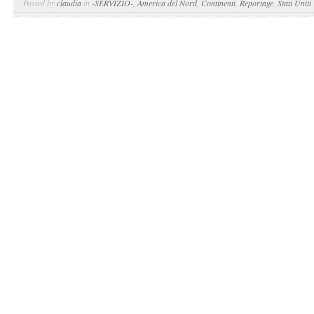
Posted by
claudia
in
-SERVIZIO-
,
America del Nord
,
Continenti
,
Reportage
,
Stati Uniti