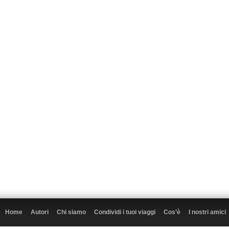
Home
Autori
Chi siamo
Condividi i tuoi viaggi
Cos’è
I nostri amici