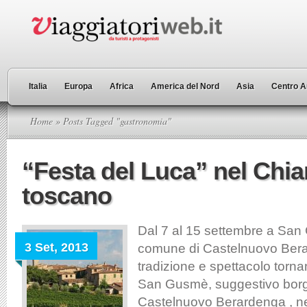
Italia
Europa
Africa
America del Nord
Asia
Centro A
Home
» Posts Tagged "gastronomia"
“Festa del Luca” nel Chia
toscano
Dal 7 al 15 settembre a San
3 Set, 2013
comune di Castelnuovo Bera
tradizione e spettacolo torna
San Gusmè, suggestivo borg
Castelnuovo Berardenga , ne