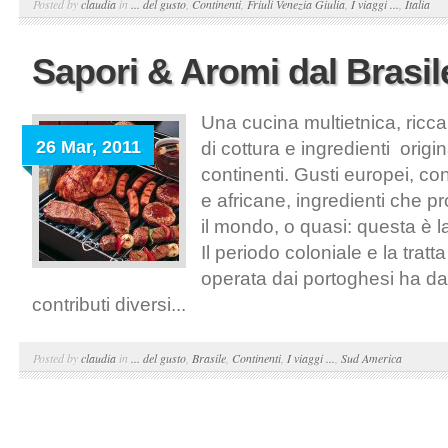
Posted by
claudia
in
... del gusto
,
Continenti
,
Friuli Venezia Giulia
,
I viaggi ...
,
Italia
Sapori & Aromi dal Brasil
Una cucina multietnica, ricca
26 Mar, 2011
di cottura e ingredienti origina
continenti. Gusti europei, c
e africane, ingredienti che p
il mondo, o quasi: questa è l
Il periodo coloniale e la tratt
operata dai portoghesi ha dat
contributi diversi...
Posted by
claudia
in
... del gusto
,
Brasile
,
Continenti
,
I viaggi ...
,
Sud America