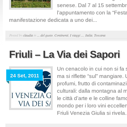
senese. Dal 7 al 15 settembre,
l’appuntamento con la “Festa
manifestazione dedicata a uno dei...
Posted by
claudia
in
... del gusto
,
Continenti
,
I viaggi ...
,
Italia
,
Toscana
Friuli – La Via dei Sapori
Un cenacolo in cui non si fa 
24 Set, 2011
ma si riflette “sul” mangiare.
profumi, frutto di contaminaz
culturali: dalla montagna al
le città d’arte e le colline famo
mondo per i loro vini eccellen
Friuli Venezia Giulia si rivela.