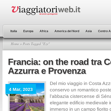
Italia
Europa
Africa
America del Nord
Asia
Centro A
Home
» Posts Tagged "Eze"
Francia: on the road tra 
Azzurra e Provenza
Del mio viaggio in Costa Az
4 Mar, 2023
conservo un romantico poster
l’abbazia cistercense di Sé
elegante edificio medievale in
immerso in un campo fiorito 