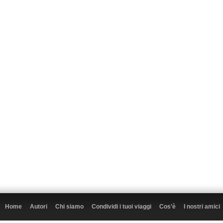
Home
Autori
Chi siamo
Condividi i tuoi viaggi
Cos’è
I nostri amici