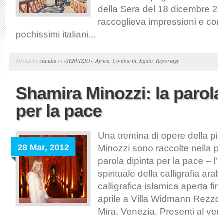
della Sera del 18 dicembre 20
raccoglieva impressioni e c
pochissimi italiani...
Posted by
claudia
in
-SERVIZIO-
,
Africa
,
Continenti
,
Egitto
,
Reportage
Shamira Minozzi: la parol
per la pace
Una trentina di opere della p
28 Mar, 2012
Minozzi sono raccolte nella 
parola dipinta per la pace – 
spirituale della calligrafia ar
calligrafica islamica aperta f
aprile a Villa Widmann Rezzo
Mira, Venezia. Presenti al ve