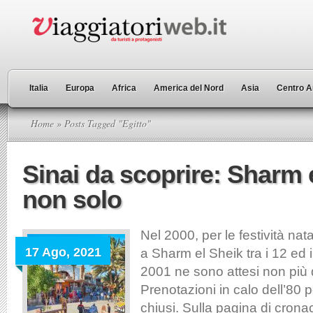
Italia
Europa
Africa
America del Nord
Asia
Centro A
Home
» Posts Tagged "Egitto"
Sinai da scoprire: Sharm 
non solo
Nel 2000, per le festività nat
17 Ago, 2021
a Sharm el Sheik tra i 12 ed i 
2001 ne sono attesi non più d
Prenotazioni in calo dell’80 p
chiusi. Sulla pagina di crona