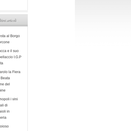
ltimi articoli
esta al Borgo
orcone
cca e il suo
ellaccio I.G.P
sta
arolo la Fiera
a Beata
ine del
ine
opoli i vini
ali di
ioli in
eria
ioioso