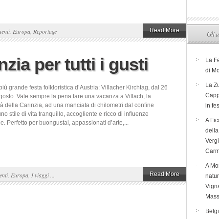
Read More
nenti
,
Europa
,
Reportage
Gli u
nzia per tutti i gusti
La F
di M
La Zu
 più grande festa folkloristica d’Austria: Villacher Kirchtag, dal 26
Capp
agosto. Vale sempre la pena fare una vacanza a Villach, la
à della Carinzia, ad una manciata di chilometri dal confine
in fe
no stile di vita tranquillo, accogliente e ricco di influenze
A Fic
. Perfetto per buongustai, appassionati d’arte,...
dell
Verg
Carm
A Mon
Read More
enti
,
Europa
,
I viaggi ...
natur
Vigna
Mass
Belg