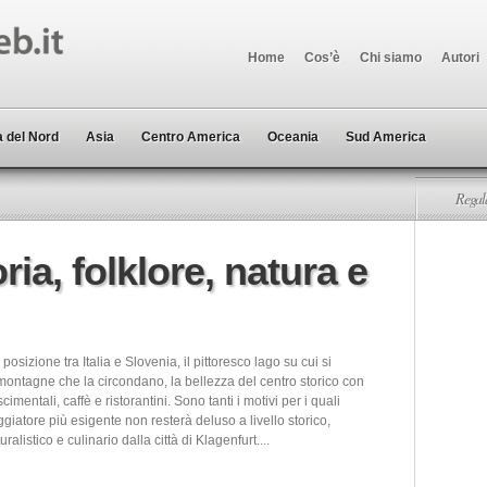
Home
Cos’è
Chi siamo
Autori
 del Nord
Asia
Centro America
Oceania
Sud America
Regala
ria, folklore, natura e
posizione tra Italia e Slovenia, il pittoresco lago su cui si
 montagne che la circondano, la bellezza del centro storico con
imentali, caffè e ristorantini. Sono tanti i motivi per i quali
ggiatore più esigente non resterà deluso a livello storico,
turalistico e culinario dalla città di Klagenfurt....