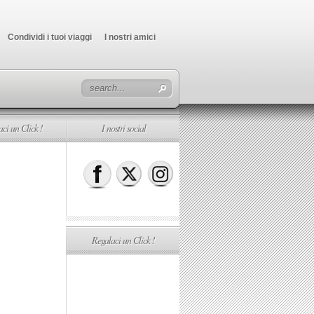
Condividi i tuoi viaggi
I nostri amici
ci un Click !
I nostri social
Regalaci un Click !