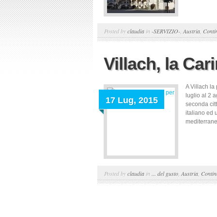
Posted by
claudia
in
-SERVIZIO-
,
Austria
,
Conti
Villach, la Cari
A Villach la
luglio al 2 
17 Lug, 2015
seconda citt
italiano ed u
mediterranee
Posted by
claudia
in
... del gusto
,
Austria
,
Contin