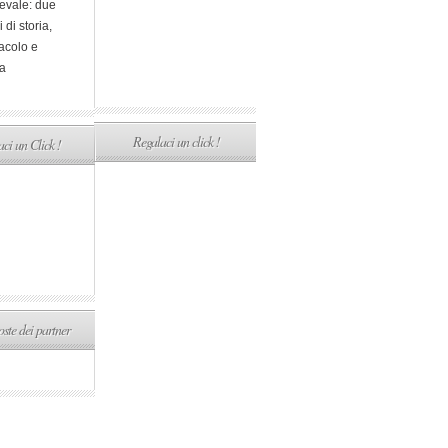
evale: due
i di storia,
acolo e
a
Regalaci un click !
ci un Click !
ste dei partner