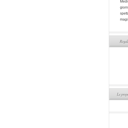
Medi
giorn
spett
magi
Regala
Le propo