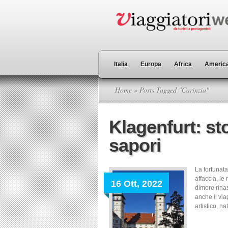
Italia
Europa
Africa
America
Home
» Posts Tagged "Carinzia"
Klagenfurt: sto
sapori
La fortunata 
affaccia, le
16 Ott, 2022
dimore rinasc
anche il via
artistico, na