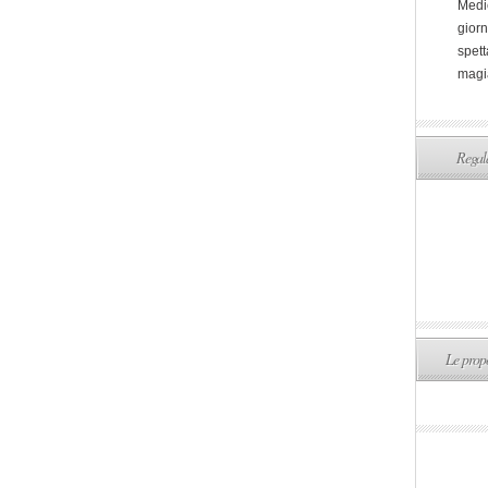
Medi
giorn
spett
magi
Regala
Le propo