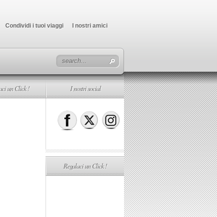
Condividi i tuoi viaggi
I nostri amici
ci un Click !
I nostri social
Regalaci un Click !