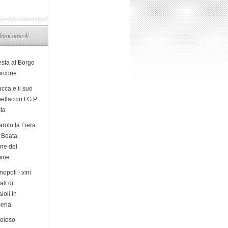
ltimi articoli
esta al Borgo
orcone
cca e il suo
ellaccio I.G.P
sta
arolo la Fiera
a Beata
ine del
ine
opoli i vini
ali di
ioli in
eria
ioioso