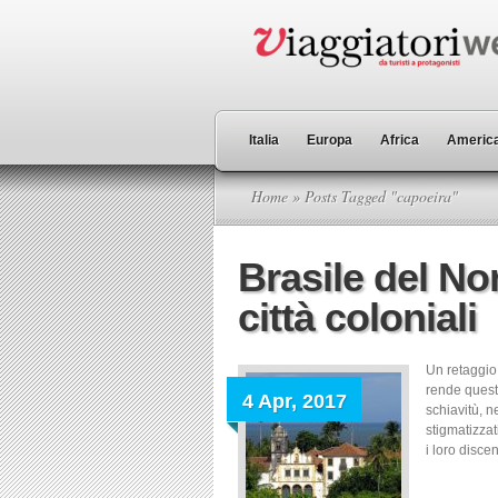
Italia
Europa
Africa
America
Home
» Posts Tagged "capoeira"
Brasile del Nor
città coloniali
Un retaggio 
rende questa
4 Apr, 2017
schiavitù, n
stigmatizzat
i loro disce