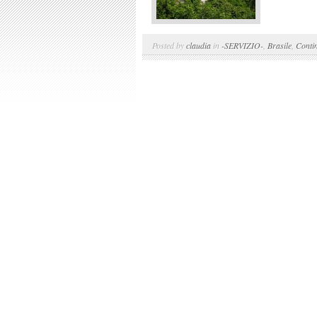
Posted by
claudia
in
-SERVIZIO-
,
Brasile
,
Contin