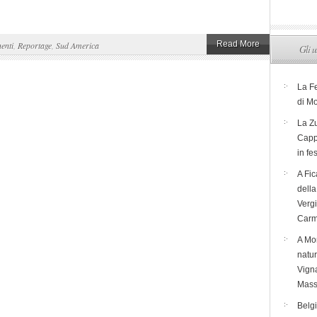
Read More
enti
,
Reportage
,
Sud America
Gli u
La F
di M
La Zu
Capp
in fe
A Fic
dell
Verg
Carm
A Mon
natur
Vigna
Mass
Belg