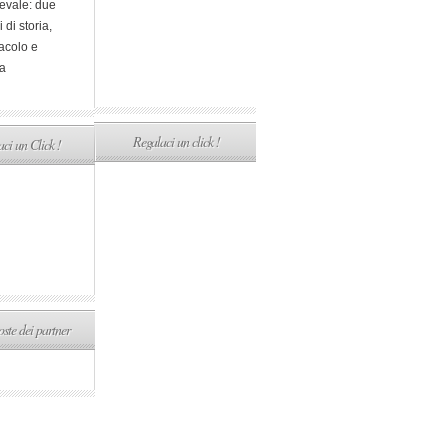
evale: due
i di storia,
acolo e
a
Regalaci un click !
ci un Click !
ste dei partner