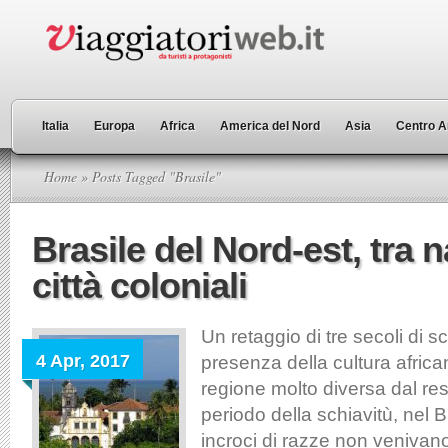
Italia
Europa
Africa
America del Nord
Asia
Centro A
Home
» Posts Tagged "Brasile"
Brasile del Nord-est, tra n
città coloniali
Un retaggio di tre secoli di sc
4 Apr, 2017
presenza della cultura afric
regione molto diversa dal res
periodo della schiavitù, nel Br
incroci di razze non venivano