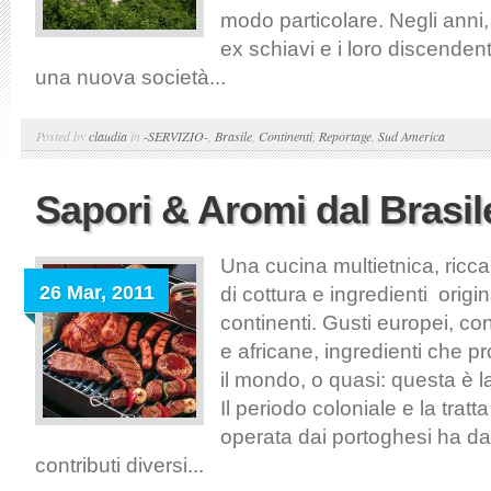
modo particolare. Negli anni,
ex schiavi e i loro discendent
una nuova società...
Posted by
claudia
in
-SERVIZIO-
,
Brasile
,
Continenti
,
Reportage
,
Sud America
Sapori & Aromi dal Brasil
Una cucina multietnica, ricca
26 Mar, 2011
di cottura e ingredienti origina
continenti. Gusti europei, c
e africane, ingredienti che p
il mondo, o quasi: questa è l
Il periodo coloniale e la tratt
operata dai portoghesi ha dat
contributi diversi...