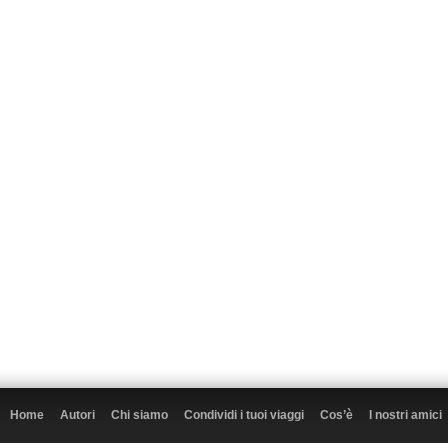
Home
Autori
Chi siamo
Condividi i tuoi viaggi
Cos’è
I nostri amici