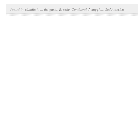
Posted by
claudia
in
... del gusto
,
Brasile
,
Continenti
,
I viaggi ...
,
Sud America