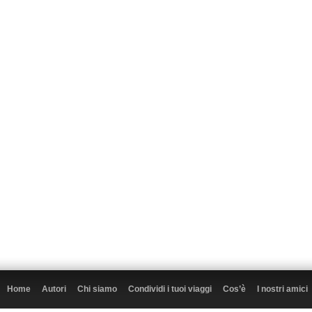
Home
Autori
Chi siamo
Condividi i tuoi viaggi
Cos’è
I nostri amici