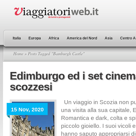
Italia
Europa
Africa
America del Nord
Asia
Centro A
Home
» Posts Tagged "Bamburgh Castle"
Edimburgo ed i set cinem
scozzesi
Un viaggio in Scozia non p
15 Nov, 2020
una visita alla sua capitale,
Romantica e dark, colta e spir
piccolo gioiello. I suoi vicoli
hanno saputo appropriarsi di