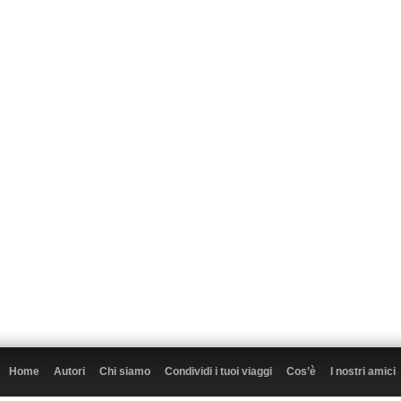
Home
Autori
Chi siamo
Condividi i tuoi viaggi
Cos’è
I nostri amici