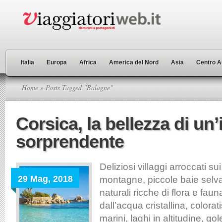
Italia
Europa
Africa
America del Nord
Asia
Centro A
Home
» Posts Tagged "Balagne"
Corsica, la bellezza di un’
sorprendente
Deliziosi villaggi arroccati sui
29 Mag, 2018
montagne, piccole baie selva
naturali ricche di flora e fau
dall’acqua cristallina, colorat
marini, laghi in altitudine, go