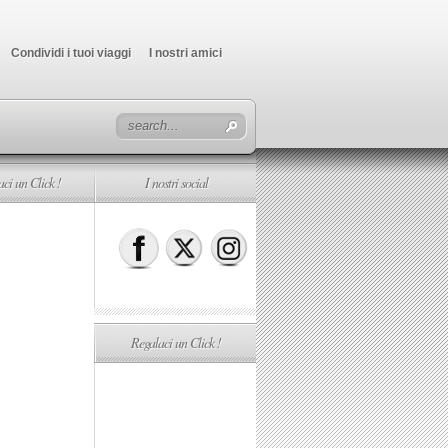
Condividi i tuoi viaggi
I nostri amici
ci un Click !
I nostri social
Regalaci un Click !