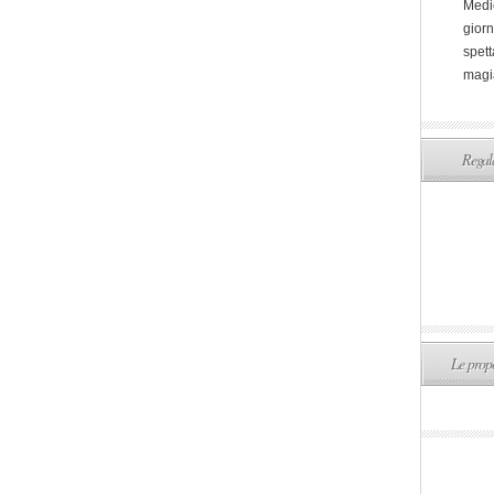
Medi
giorn
spett
magi
Regala
Le propo