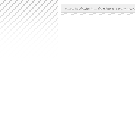
Posted by
claudia
in
... del mistero
,
Centro Amer