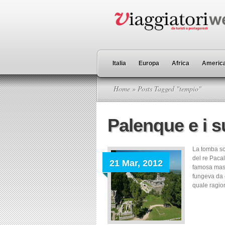
Italia
Europa
Africa
America
Home
» Posts Tagged "tempio"
Palenque e i s
La tomba sco
del re Pacal
21 Mar, 2012
famosa masc
fungeva da o
quale ragio