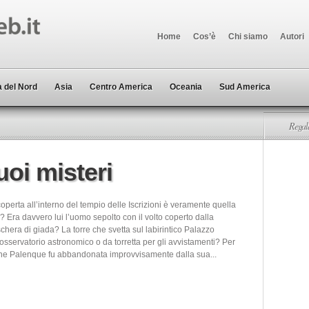
Home
Cos’è
Chi siamo
Autori
 del Nord
Asia
Centro America
Oceania
Sud America
Regala
uoi misteri
perta all’interno del tempio delle Iscrizioni è veramente quella
? Era davvero lui l’uomo sepolto con il volto coperto dalla
hera di giada? La torre che svetta sul labirintico Palazzo
sservatorio astronomico o da torretta per gli avvistamenti? Per
ne Palenque fu abbandonata improvvisamente dalla sua...