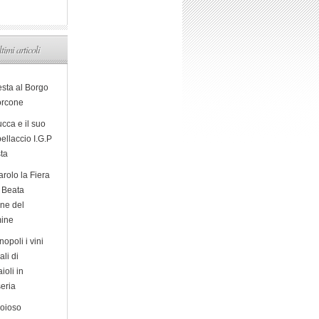
ltimi articoli
esta al Borgo
orcone
cca e il suo
ellaccio I.G.P
sta
arolo la Fiera
a Beata
ine del
ine
opoli i vini
ali di
ioli in
eria
ioioso