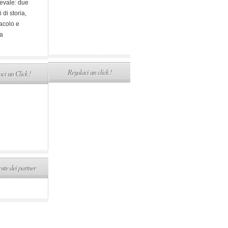
evale: due
i di storia,
acolo e
a
Regalaci un click !
ci un Click !
ste dei partner