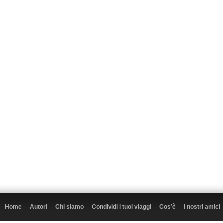
Home
Autori
Chi siamo
Condividi i tuoi viaggi
Cos’è
I nostri amici