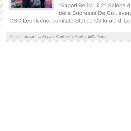
“Sapori Berici”, il 2° Salone 
della Sopressa De.Co., even
CSC Leoniceno, comitato Storico Culturale di Lon
Posted by
claudia
in
... del gusto
,
Continenti
,
I viaggi ...
,
Italia
,
Veneto