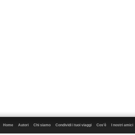
Home
Autori
Chi siamo
Condividi i tuoi viaggi
Cos’è
I nostri amici