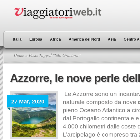
Italia
Europa
Africa
America del Nord
Asia
Centro A
Home
» Posts Tagged "São Graciosa"
Azzorre, le nove perle del
Le Azzorre sono un incante
27 Mar, 2020
naturale composto da nove i
pieno Oceano Atlantico a cir
dal Portogallo continentale 
4.000 chilometri dalle coste
L’arcipelago è compreso tra 