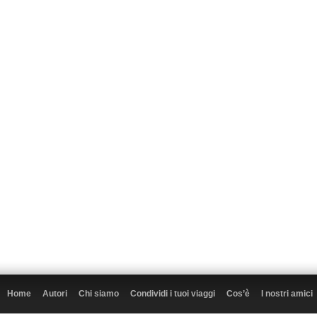
Home
Autori
Chi siamo
Condividi i tuoi viaggi
Cos’è
I nostri amici