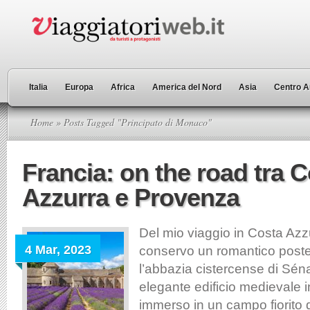
Italia
Europa
Africa
America del Nord
Asia
Centro A
Home
» Posts Tagged "Principato di Monaco"
Francia: on the road tra 
Azzurra e Provenza
Del mio viaggio in Costa Az
4 Mar, 2023
conservo un romantico poster
l’abbazia cistercense di Sé
elegante edificio medievale in
immerso in un campo fiorito 