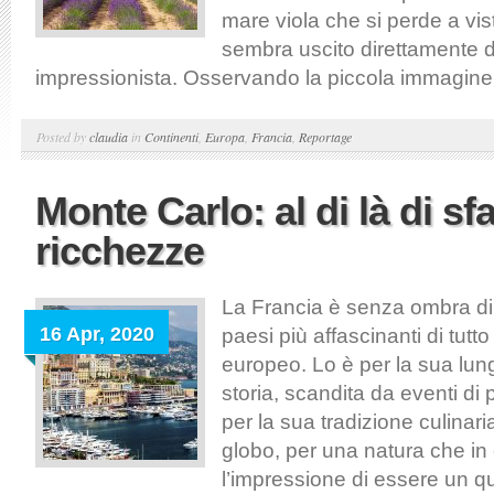
mare viola che si perde a vis
sembra uscito direttamente 
impressionista. Osservando la piccola immagine i
Posted by
claudia
in
Continenti
,
Europa
,
Francia
,
Reportage
Monte Carlo: al di là di sf
ricchezze
La Francia è senza ombra di
16 Apr, 2020
paesi più affascinanti di tutt
europeo. Lo è per la sua lunga
storia, scandita da eventi di
per la sua tradizione culinaria 
globo, per una natura che in 
l’impressione di essere un q