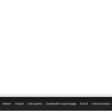
Home
Autori
Chi siamo
Condividi i tuoi viaggi
Cos’è
I nostri amici