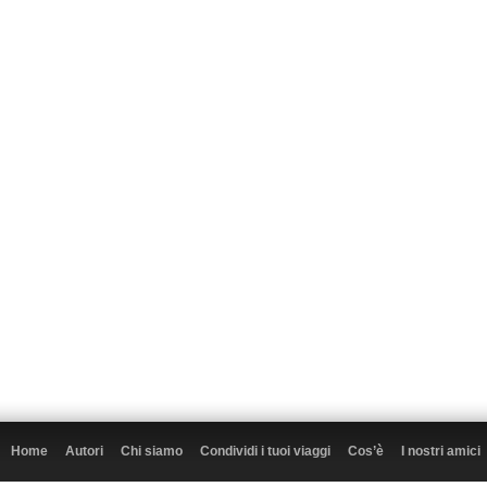
Home
Autori
Chi siamo
Condividi i tuoi viaggi
Cos’è
I nostri amici