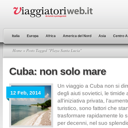
Italia
Europa
Africa
America del Nord
Asia
Centro A
Home
» Posts Tagged "Playa Santa Lucia"
Cuba: non solo mare
Un viaggio a Cuba non si dim
12 Feb, 2014
degli aiuti sovietici, le timide
all’iniziativa privata, l’aumen
turistico, sono fattori che s
trasformare rapidamente lo s
per decenni, nel suo splendi