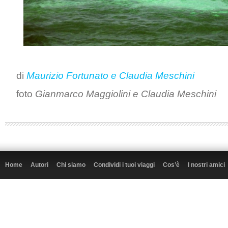
di
Maurizio Fortunato e Claudia Meschini
foto
Gianmarco Maggiolini e Claudia Meschini
Home
Autori
Chi siamo
Condividi i tuoi viaggi
Cos’è
I nostri amici