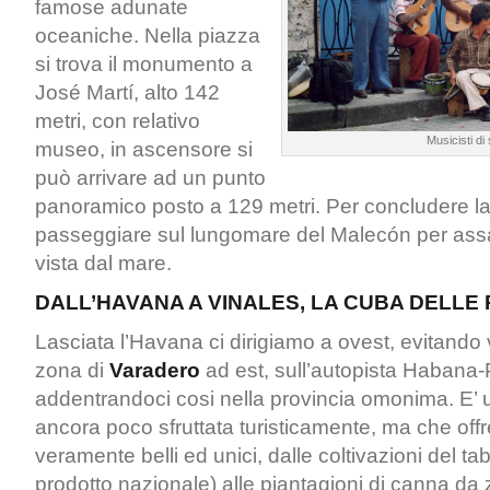
famose adunate
oceaniche. Nella piazza
si trova il monumento a
José Martí, alto 142
metri, con relativo
Musicisti di
museo, in ascensore si
può arrivare ad un punto
panoramico posto a 129 metri. Per concludere la 
passeggiare sul lungomare del Malecón per assa
vista dal mare.
DALL’HAVANA A VINALES, LA CUBA DELLE 
Lasciata l’Havana ci dirigiamo a ovest, evitando
zona di
Varadero
ad est, sull’autopista Habana-P
addentrandoci cosi nella provincia omonima. E’ 
ancora poco sfruttata turisticamente, ma che off
veramente belli ed unici, dalle coltivazioni del t
prodotto nazionale) alle piantagioni di canna da 