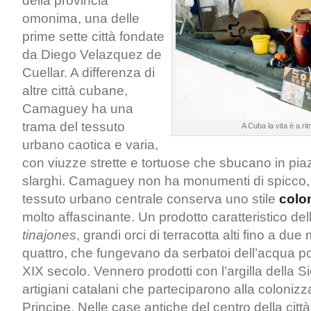
della provincia
omonima, una delle
prime sette città fondate
da Diego Velazquez de
Cuellar. A differenza di
altre città cubane,
Camaguey ha una
trama del tessuto
A Cuba la vita è a ri
urbano caotica e varia,
con viuzze strette e tortuose che sbucano in pia
slarghi. Camaguey non ha monumenti di spicco, m
tessuto urbano centrale conserva uno stile
colo
molto affascinante. Un prodotto caratteristico dell
tinajones
, grandi orci di terracotta alti fino a due 
quattro, che fungevano da serbatoi dell’acqua pot
XIX secolo. Vennero prodotti con l’argilla della S
artigiani catalani che parteciparono alla coloniz
Principe. Nelle case antiche del centro della cit