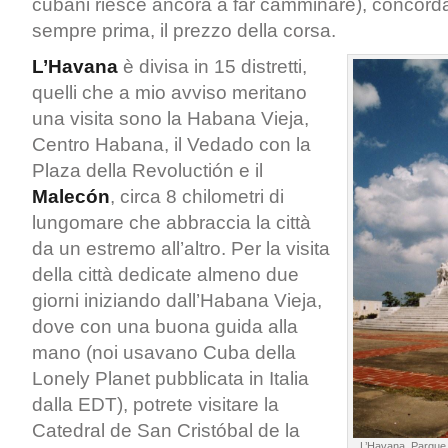
cubani riesce ancora a far camminare), concord
sempre prima, il prezzo della corsa.
L’Havana
è divisa in 15 distretti,
quelli che a mio avviso meritano
una visita sono la Habana Vieja,
Centro Habana, il Vedado con la
Plaza della Revoluctión e il
Malecón
, circa 8 chilometri di
lungomare che abbraccia la città
da un estremo all’altro. Per la visita
della città dedicate almeno due
giorni iniziando dall’Habana Vieja,
dove con una buona guida alla
mano (noi usavano Cuba della
Lonely Planet pubblicata in Italia
dalla EDT), potrete visitare la
Catedral de San Cristóbal de la
L’Havana, Parque C