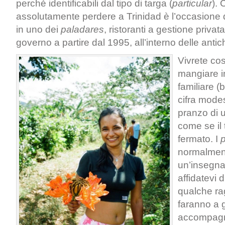
perché identificabili dal tipo di targa (
particular
).
assolutamente perdere a Trinidad è l’occasione 
in uno dei
paladares
, ristoranti a gestione privata
governo a partire dal 1995, all’interno delle antic
Vivrete cos
mangiare i
familiare 
cifra modes
pranzo di u
come se il
fermato. I
normalmen
un’insegna
affidatevi 
qualche ra
faranno a 
accompagna