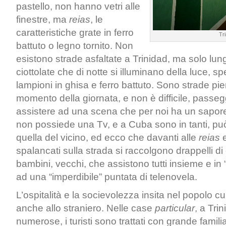
pastello, non hanno vetri alle
finestre, ma
reias
, le
caratteristiche grate in ferro
Tr
battuto o legno tornito. Non
esistono strade asfaltate a Trinidad, ma solo lung
ciottolate che di notte si illuminano della luce, sp
lampioni in ghisa e ferro battuto. Sono strade pien
momento della giornata, e non è difficile, passeg
assistere ad una scena che per noi ha un sapore 
non possiede una Tv, e a Cuba sono in tanti, può
quella del vicino, ed ecco che davanti alle
reias
e
spalancati sulla strada si raccolgono drappelli di
bambini, vecchi, che assistono tutti insieme e in “
ad una “imperdibile” puntata di telenovela.
L’ospitalità e la socievolezza insita nel popolo c
anche allo straniero. Nelle case
particular
, a Tri
numerose, i turisti sono trattati con grande famili