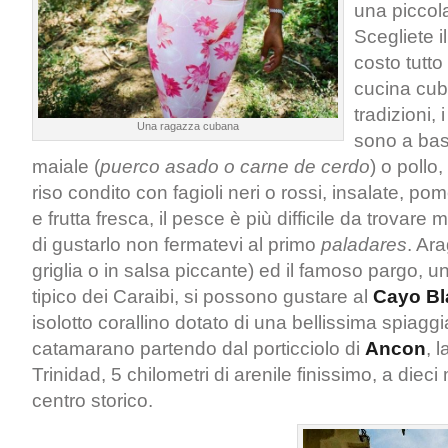
una piccol
Scegliete il
costo tutt
cucina cub
tradizioni, i
Una ragazza cubana
sono a bas
maiale (
puerco asado o carne de cerdo
) o poll
riso condito con fagioli neri o rossi, insalate, pom
e frutta fresca, il pesce è più difficile da trovare
di gustarlo non fermatevi al primo
paladares
. Ara
griglia o in salsa piccante) ed il famoso pargo, 
tipico dei Caraibi, si possono gustare al
Cayo Bl
isolotto corallino dotato di una bellissima spiaggi
catamarano partendo dal porticciolo di
Ancon
, 
Trinidad, 5 chilometri di arenile finissimo, a dieci 
centro storico.