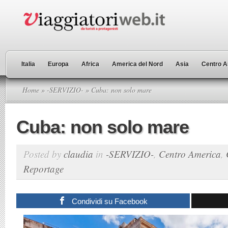
Italia
Europa
Africa
America del Nord
Asia
Centro A
Home
»
-SERVIZIO-
» Cuba: non solo mare
Cuba: non solo mare
Posted by
claudia
in
-SERVIZIO-
,
Centro America
,
Reportage
Condividi su Facebook