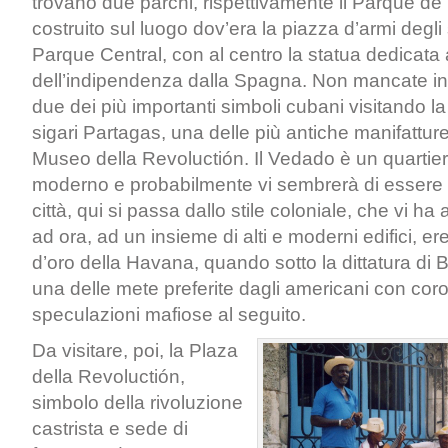
trovano due parchi, rispettivamente il Parque de 
costruito sul luogo dov’era la piazza d’armi degli 
Parque Central, con al centro la statua dedicata
dell’indipendenza dalla Spagna. Non mancate in
due dei più importanti simboli cubani visitando l
sigari Partagas, una delle più antiche manifatture
Museo della Revoluctión. Il Vedado è un quartie
moderno e probabilmente vi sembrerà di essere ca
città, qui si passa dallo stile coloniale, che vi 
ad ora, ad un insieme di alti e moderni edifici, er
d’oro della Havana, quando sotto la dittatura di 
una delle mete preferite dagli americani con corol
speculazioni mafiose al seguito.
Da visitare, poi, la Plaza
della Revoluctión,
simbolo della rivoluzione
castrista e sede di