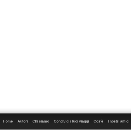
Home
Autori
Chi siamo
Condividi i tuoi viaggi
Cos’è
I nostri amici