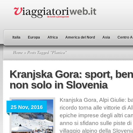
Italia
Europa
Africa
America del Nord
Asia
Centro A
Home
» Posts Tagged "Planica"
Kranjska Gora: sport, be
non solo in Slovenia
Kranjska Gora, Alpi Giulie: ba
25 Nov, 2016
ricordo torna alle vittorie di 
epiche imprese degli altri c
anno si sfidano sulle piste di
villaggio alpino della Sloven