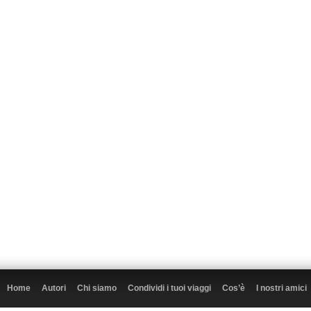
Home
Autori
Chi siamo
Condividi i tuoi viaggi
Cos’è
I nostri amici