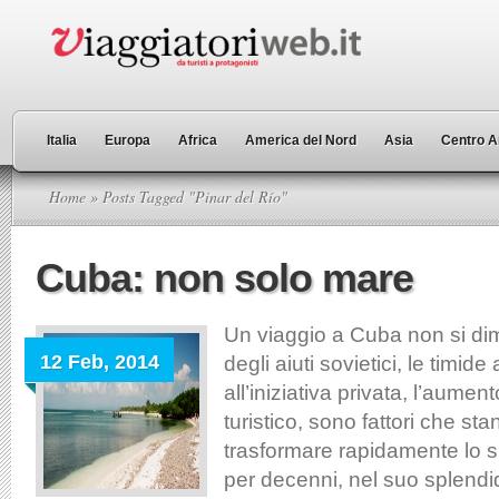
Italia
Europa
Africa
America del Nord
Asia
Centro A
Home
» Posts Tagged "Pinar del Río"
Cuba: non solo mare
Un viaggio a Cuba non si dim
12 Feb, 2014
degli aiuti sovietici, le timide
all’iniziativa privata, l’aumen
turistico, sono fattori che s
trasformare rapidamente lo s
per decenni, nel suo splendi