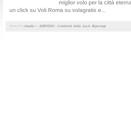
miglior volo per la città eter
un click su Voli Roma su volagratis e...
Posted by
claudia
in
-SERVIZIO-
,
Continenti
,
Italia
,
Lazio
,
Reportage