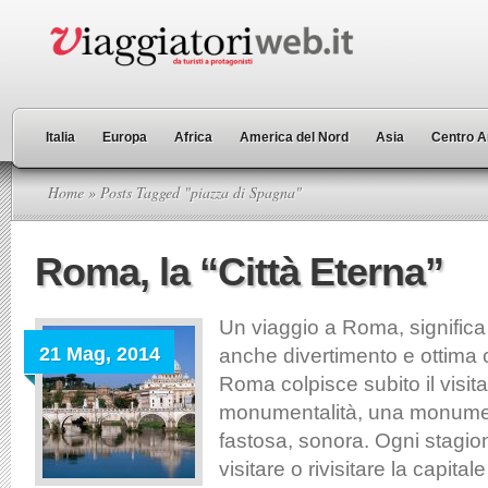
Italia
Europa
Africa
America del Nord
Asia
Centro A
Home
» Posts Tagged "piazza di Spagna"
Roma, la “Città Eterna”
Un viaggio a Roma, significa 
21 Mag, 2014
anche divertimento e ottima 
Roma colpisce subito il visita
monumentalità, una monumen
fastosa, sonora. Ogni stagi
visitare o rivisitare la capital