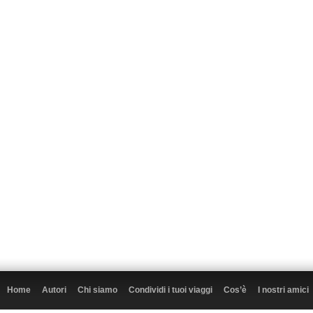
Home
Autori
Chi siamo
Condividi i tuoi viaggi
Cos’è
I nostri amici