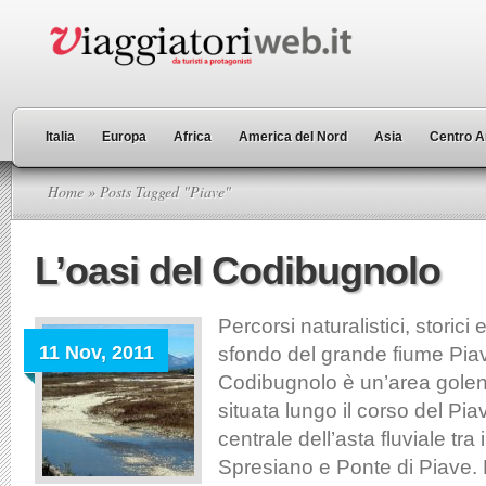
Italia
Europa
Africa
America del Nord
Asia
Centro A
Home
» Posts Tagged "Piave"
L’oasi del Codibugnolo
Percorsi naturalistici, storici e
11 Nov, 2011
sfondo del grande fiume Piav
Codibugnolo è un’area golena
situata lungo il corso del Piav
centrale dell’asta fluviale tra
Spresiano e Ponte di Piave. L