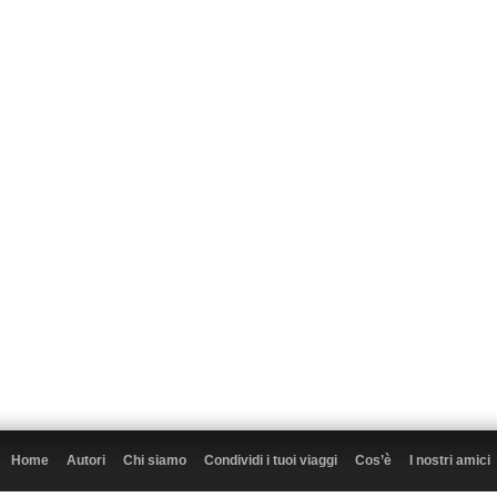
Home
Autori
Chi siamo
Condividi i tuoi viaggi
Cos’è
I nostri amici